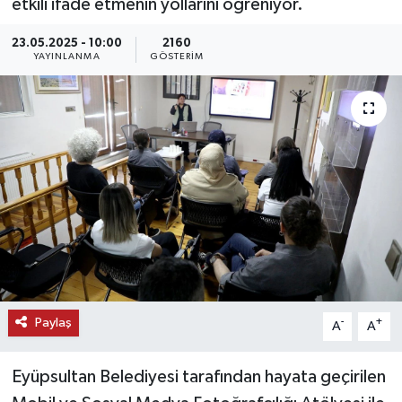
etkili ifade etmenin yollarını öğreniyor.
KEMERBURGAZ
23.05.2025 - 10:00
2160
YAYINLANMA
GÖSTERIM
KÜLTÜR - SANAT
MAGAZİN
ÖZEL HABER
SAĞLIK
SPOR
TEKNOLOJİ
Paylaş
-
+
A
A
TİCARET
Eyüpsultan Belediyesi tarafından hayata geçirilen
YAŞAM