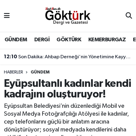
Anne Çocuk
Eyüpsultan Hava Durumu
BİLİM
Eyüpsultan Trafik Yoğunluk Haritası
GÜNDEM
DERGİ
GÖKTÜRK
KEMERBURGAZ
DERGİ
Süper Lig Puan Durumu ve Fikstür
12:10
Son Dakika: Ahbap Derneği'nin Yönetimine Kayyum Atandı
DÜNYA
Tüm Manşetler
HABERLER
GÜNDEM
Eyüpsultanlı kadınlar kendi
EĞİTİM
Son Dakika Haberleri
kadrajını oluşturuyor!
EKONOMİ
Haber Arşivi
Eyüpsultan Belediyesi’nin düzenlediği Mobil ve
Sosyal Medya Fotoğrafçılığı Atölyesi ile kadınlar,
GÖKTÜRK
cep telefonlarını güçlü bir anlatım aracına
dönüştürüyor; sosyal medyada kendilerini daha
GÜNDEM