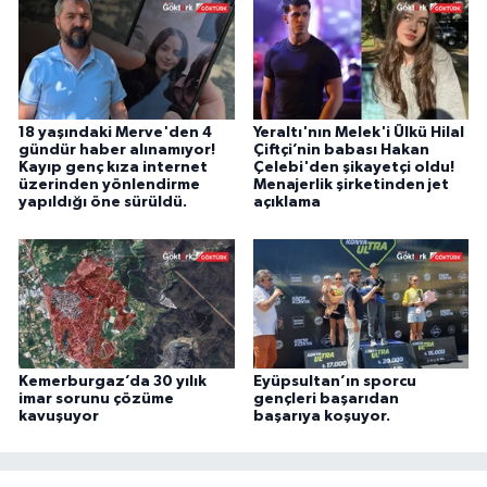
18 yaşındaki Merve'den 4
Yeraltı'nın Melek'i Ülkü Hilal
gündür haber alınamıyor!
Çiftçi’nin babası Hakan
Kayıp genç kıza internet
Çelebi'den şikayetçi oldu!
üzerinden yönlendirme
Menajerlik şirketinden jet
yapıldığı öne sürüldü.
açıklama
Kemerburgaz’da 30 yılık
Eyüpsultan’ın sporcu
imar sorunu çözüme
gençleri başarıdan
kavuşuyor
başarıya koşuyor.