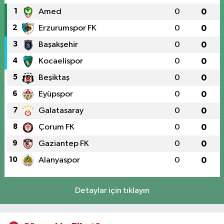
1
Amed
0
0
2
Erzurumspor FK
0
0
3
Başakşehir
0
0
4
Kocaelispor
0
0
5
Beşiktaş
0
0
6
Eyüpspor
0
0
7
Galatasaray
0
0
8
Çorum FK
0
0
9
Gaziantep FK
0
0
10
Alanyaspor
0
0
Detaylar için tıklayın