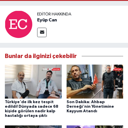
EDITÖR HAKKINDA
Eyüp Can
Bunlar da ilginizi çekebilir
Türkiye'de ilk kez tespit
Son Dakika: Ahbap
edildi! Dünyada sadece 68
Derneği'nin Yönetimine
kişide görülen nadir kalp
Kayyum Atandı
hastalığı ortaya çıktı