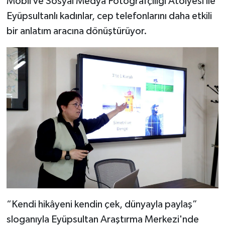
Mobil ve Sosyal Medya Fotoğrafçılığı Atölyesi ile
Eyüpsultanlı kadınlar, cep telefonlarını daha etkili
bir anlatım aracına dönüştürüyor.
“Kendi hikâyeni kendin çek, dünyayla paylaş”
sloganıyla Eyüpsultan Araştırma Merkezi'nde