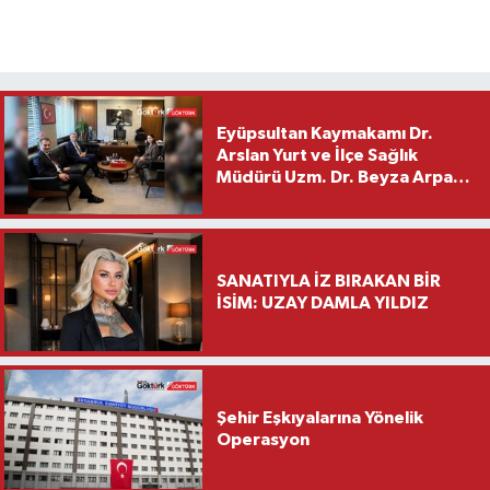
Eyüpsultan Kaymakamı Dr.
Arslan Yurt ve İlçe Sağlık
Müdürü Uzm. Dr. Beyza Arpacı
Saylar’dan Hayırlı Olsun
Ziyareti
SANATIYLA İZ BIRAKAN BİR
İSİM: UZAY DAMLA YILDIZ
Şehir Eşkıyalarına Yönelik
Operasyon