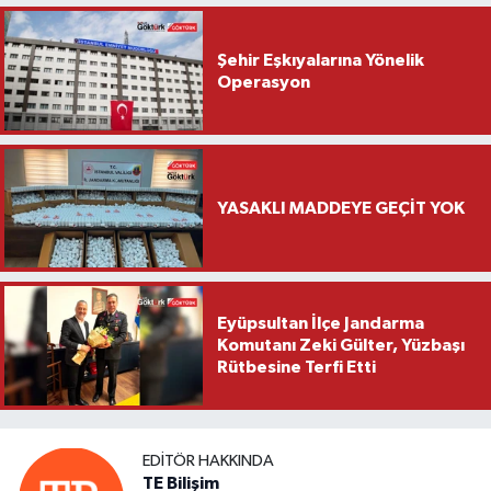
Şehir Eşkıyalarına Yönelik
Operasyon
YASAKLI MADDEYE GEÇİT YOK
Eyüpsultan İlçe Jandarma
Komutanı Zeki Gülter, Yüzbaşı
Rütbesine Terfi Etti
EDITÖR HAKKINDA
TE Bilişim