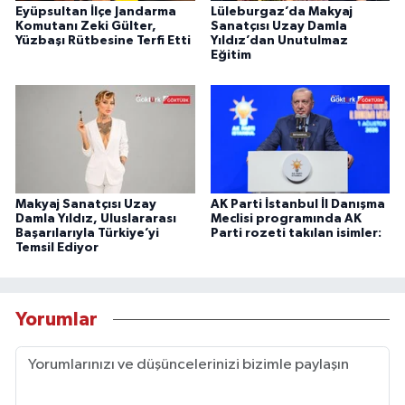
Eyüpsultan İlçe Jandarma
Lüleburgaz’da Makyaj
Komutanı Zeki Gülter,
Sanatçısı Uzay Damla
Yüzbaşı Rütbesine Terfi Etti
Yıldız’dan Unutulmaz
Eğitim
Makyaj Sanatçısı Uzay
AK Parti İstanbul İl Danışma
Damla Yıldız, Uluslararası
Meclisi programında AK
Başarılarıyla Türkiye’yi
Parti rozeti takılan isimler:
Temsil Ediyor
Yorumlar