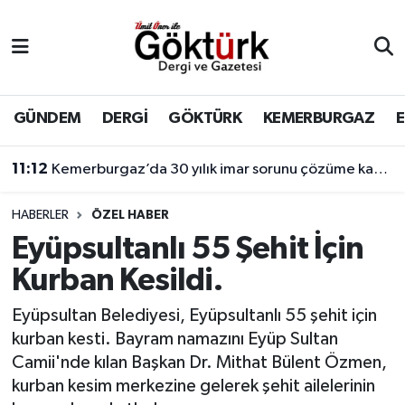
Anne Çocuk
Eyüpsultan Hava Durumu
BİLİM
Eyüpsultan Trafik Yoğunluk Haritası
GÜNDEM
DERGİ
GÖKTÜRK
KEMERBURGAZ
DERGİ
Süper Lig Puan Durumu ve Fikstür
11:12
Kemerburgaz’da 30 yılık imar sorunu çözüme kavuşuyor
DÜNYA
Tüm Manşetler
HABERLER
ÖZEL HABER
Eyüpsultanlı 55 Şehit İçin
EĞİTİM
Son Dakika Haberleri
Kurban Kesildi.
EKONOMİ
Haber Arşivi
Eyüpsultan Belediyesi, Eyüpsultanlı 55 şehit için
kurban kesti. Bayram namazını Eyüp Sultan
GÖKTÜRK
Camii'nde kılan Başkan Dr. Mithat Bülent Özmen,
kurban kesim merkezine gelerek şehit ailelerinin
GÜNDEM