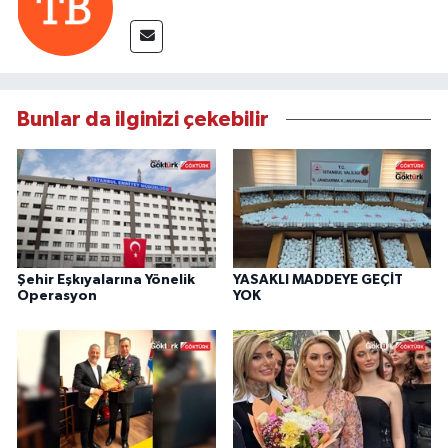
Bunlar da ilginizi çekebilir
Şehir Eşkıyalarına Yönelik
YASAKLI MADDEYE GEÇİT
Operasyon
YOK