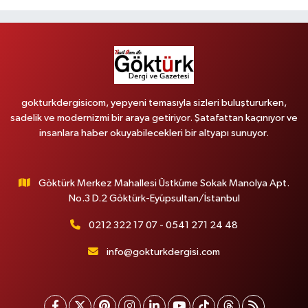
gokturkdergisicom, yepyeni temasıyla sizleri buluştururken,
sadelik ve modernizmi bir araya getiriyor. Şatafattan kaçınıyor ve
insanlara haber okuyabilecekleri bir altyapı sunuyor.
Göktürk Merkez Mahallesi Üstküme Sokak Manolya Apt.
No.3 D.2 Göktürk-Eyüpsultan/İstanbul
0212 322 17 07 - 0541 271 24 48
info@gokturkdergisi.com