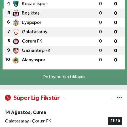
4
Kocaelispor
0
0
5
Beşiktaş
0
0
6
Eyüpspor
0
0
7
Galatasaray
0
0
8
Çorum FK
0
0
9
Gaziantep FK
0
0
10
Alanyaspor
0
0
Detaylar için tıklayın
Süper Lig Fikstür
14 Ağustos, Cuma
Galatasaray - Çorum FK
21:30