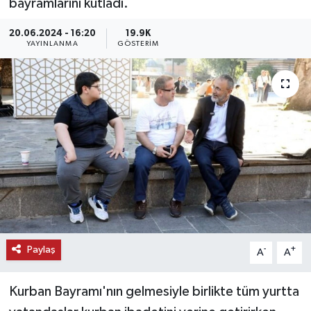
bayramlarını kutladı.
KEMERBURGAZ
20.06.2024 - 16:20
19.9K
YAYINLANMA
GÖSTERIM
KÜLTÜR - SANAT
MAGAZİN
ÖZEL HABER
SAĞLIK
SPOR
TEKNOLOJİ
Paylaş
-
+
A
A
TİCARET
Kurban Bayramı'nın gelmesiyle birlikte tüm yurtta
YAŞAM