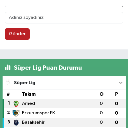
Gönder
Süper Lig Puan Durumu
Süper Lig
#
Takım
O
P
1
Amed
0
0
2
Erzurumspor FK
0
0
3
Başakşehir
0
0