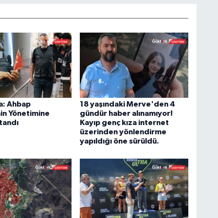
a: Ahbap
18 yaşındaki Merve'den 4
in Yönetimine
gündür haber alınamıyor!
tandı
Kayıp genç kıza internet
üzerinden yönlendirme
yapıldığı öne sürüldü.