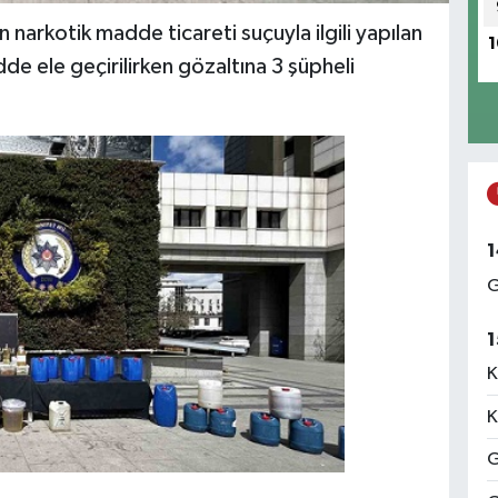
n narkotik madde ticareti suçuyla ilgili yapılan
1
 ele geçirilirken gözaltına 3 şüpheli
1
G
1
K
K
G