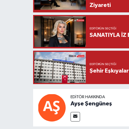
Ziyareti
EDITÖRÜN SEÇTIĞI
SANATIYLA İZ 
EDITÖRÜN SEÇTIĞI
Şehir Eşkıyala
EDITÖR HAKKINDA
Ayşe Şengüneş