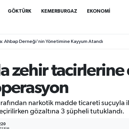
GÖKTÜRK
KEMERBURGAZ
EKONOMİ
a: Ahbap Derneği'nin Yönetimine Kayyum Atandı
 zehir tacirlerine
operasyon
afından narkotik madde ticareti suçuyla i
irilirken gözaltına 3 şüpheli tutuklandı.
220
TERIM