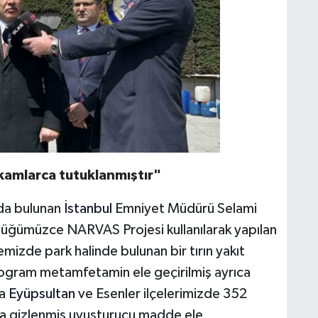
akamlarca tutuklanmıştır"
rda bulunan
İstanbul
Emniyet Müdürü Selami
lüğümüzce NARVAS Projesi kullanılarak yapılan
izde park halinde bulunan bir tırın yakıt
ogram metamfetamin ele geçirilmiş ayrıca
a
Eyüpsultan
ve Esenler ilçelerimizde 352
na gizlenmiş uyuşturucu madde ele