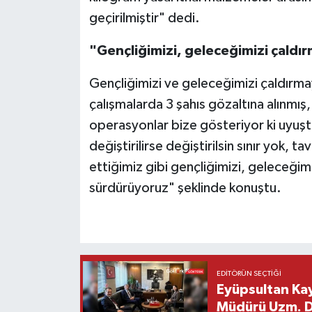
geçirilmiştir" dedi.
"Gençliğimizi, geleceğimizi çaldı
Gençliğimizi ve geleceğimizi çaldırmay
çalışmalarda 3 şahıs gözaltına alınmış
operasyonlar bize gösteriyor ki uyuş
değiştirilirse değiştirilsin sınır yok,
ettiğimiz gibi gençliğimizi, geleceğim
sürdürüyoruz" şeklinde konuştu.
EDITÖRÜN SEÇTIĞI
Eyüpsultan Kay
Müdürü Uzm. Dr