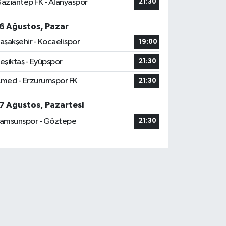
aziantep FK - Alanyaspor
21:30
6 Ağustos, Pazar
aşakşehir - Kocaelispor
19:00
eşiktaş - Eyüpspor
21:30
med - Erzurumspor FK
21:30
7 Ağustos, Pazartesi
amsunspor - Göztepe
21:30