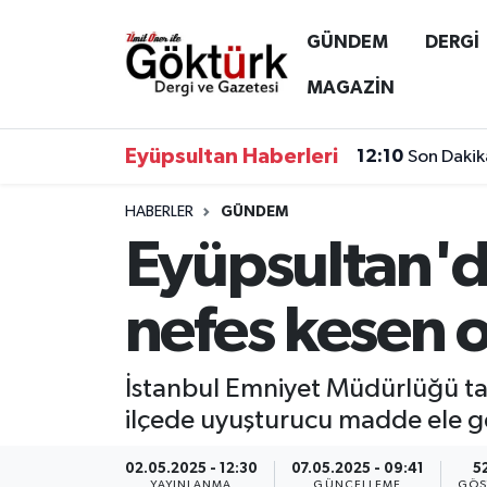
GÜNDEM
DERGİ
Anne Çocuk
Eyüpsultan Hava Durumu
MAGAZİN
BİLİM
Eyüpsultan Trafik Yoğunluk Haritası
Eyüpsultan Haberleri
12:10
Son Dakik
DERGİ
Süper Lig Puan Durumu ve Fikstür
HABERLER
GÜNDEM
Eyüpsultan'da
DÜNYA
Tüm Manşetler
EĞİTİM
Son Dakika Haberleri
nefes kesen 
EKONOMİ
Haber Arşivi
İstanbul Emniyet Müdürlüğü tar
GÖKTÜRK
ilçede uyuşturucu madde ele geç
GÜNDEM
02.05.2025 - 12:30
07.05.2025 - 09:41
5
YAYINLANMA
GÜNCELLEME
GÖS