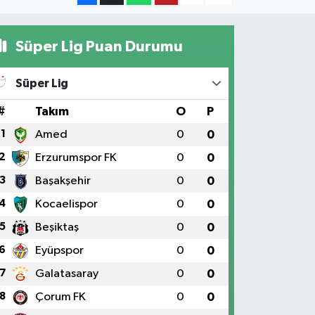
Süper Lig Puan Durumu
Süper Lig
#
Takım
O
P
1
Amed
0
0
2
Erzurumspor FK
0
0
3
Başakşehir
0
0
4
Kocaelispor
0
0
5
Beşiktaş
0
0
6
Eyüpspor
0
0
7
Galatasaray
0
0
8
Çorum FK
0
0