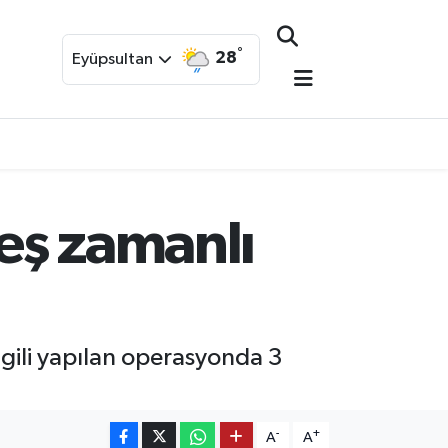
°
28
Eyüpsultan
 eş zamanlı
lgili yapılan operasyonda 3
-
+
A
A