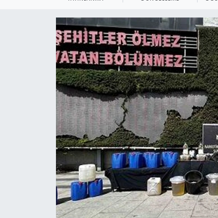
KEMERBURGAZ
KÜLTÜR - SANAT
MAGAZİN
ÖZEL HABER
SAĞLIK
SPOR
TEKNOLOJİ
TİCARET
YAŞAM