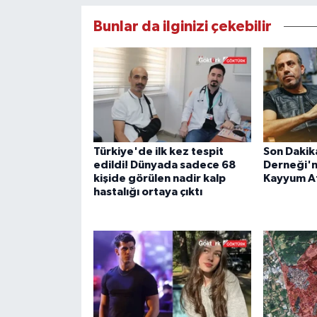
Bunlar da ilginizi çekebilir
Türkiye'de ilk kez tespit
Son Dakik
edildi! Dünyada sadece 68
Derneği'n
kişide görülen nadir kalp
Kayyum A
hastalığı ortaya çıktı