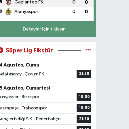
9
Gaziantep FK
0
0
0
Alanyaspor
0
0
Detaylar için tıklayın
Süper Lig Fikstür
4 Ağustos, Cuma
alatasaray - Çorum FK
21:30
5 Ağustos, Cumartesi
onyaspor - Rizespor
19:00
asımpaşa - Trabzonspor
19:00
ençlerbirliği S.K. - Fenerbahçe
21:30