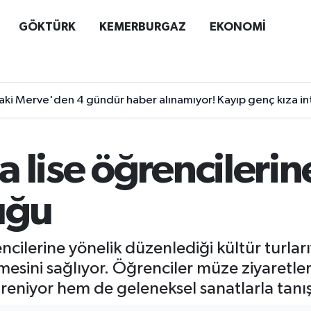
GÖKTÜRK
KEMERBURGAZ
EKONOMİ
ki Merve'den 4 gündür haber alınamıyor! Kayıp genç kıza internet
 lise öğrencilerine
uğu
ncilerine yönelik düzenlediği kültür turlarıy
tmesini sağlıyor. Öğrenciler müze ziyaretl
niyor hem de geleneksel sanatlarla tanış