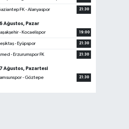
aziantep FK - Alanyaspor
21:30
6 Ağustos, Pazar
aşakşehir - Kocaelispor
19:00
eşiktaş - Eyüpspor
21:30
med - Erzurumspor FK
21:30
7 Ağustos, Pazartesi
amsunspor - Göztepe
21:30