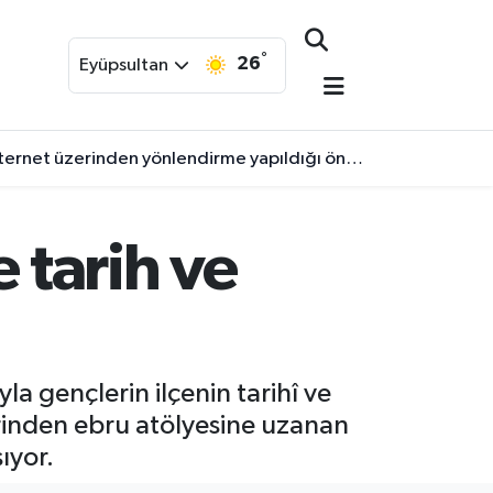
°
26
Eyüpsultan
 üzerinden yönlendirme yapıldığı öne sürüldü.
 tarih ve
la gençlerin ilçenin tarihî ve
erinden ebru atölyesine uzanan
ıyor.