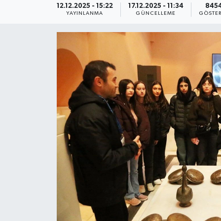
12.12.2025 - 15:22
17.12.2025 - 11:34
845
YAYINLANMA
GÜNCELLEME
GÖSTE
KEMERBURGAZ
KÜLTÜR - SANAT
MAGAZİN
ÖZEL HABER
SAĞLIK
SPOR
TEKNOLOJİ
TİCARET
YAŞAM