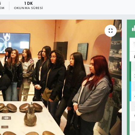
4
1 DK
RIM
OKUNMA SÜRESI