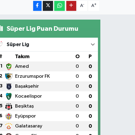
-
+
A
A
Süper Lig Puan Durumu
Süper Lig
#
Takım
O
P
1
Amed
0
0
2
Erzurumspor FK
0
0
3
Başakşehir
0
0
4
Kocaelispor
0
0
5
Beşiktaş
0
0
6
Eyüpspor
0
0
7
Galatasaray
0
0