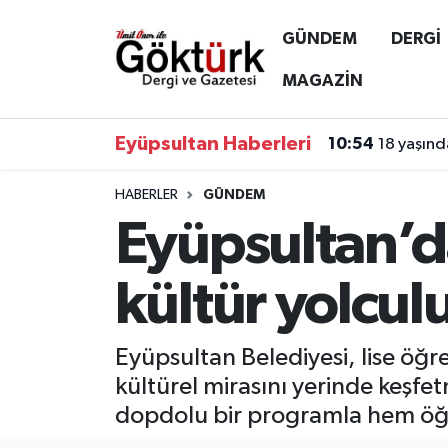
GÜNDEM
DERGİ
Anne Çocuk
Eyüpsultan Hava Durumu
MAGAZİN
BİLİM
Eyüpsultan Trafik Yoğunluk Haritası
Eyüpsultan Haberleri
10:54
18 yaşında
DERGİ
Süper Lig Puan Durumu ve Fikstür
HABERLER
GÜNDEM
Eyüpsultan’da
DÜNYA
Tüm Manşetler
EĞİTİM
Son Dakika Haberleri
kültür yolcul
EKONOMİ
Haber Arşivi
Eyüpsultan Belediyesi, lise öğre
GÖKTÜRK
kültürel mirasını yerinde keşfe
dopdolu bir programla hem öğre
GÜNDEM