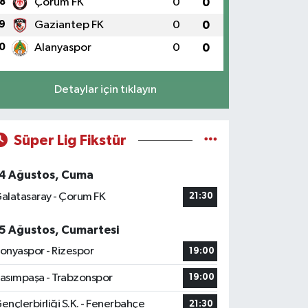
8
Çorum FK
0
0
9
Gaziantep FK
0
0
0
Alanyaspor
0
0
Detaylar için tıklayın
Süper Lig Fikstür
4 Ağustos, Cuma
alatasaray - Çorum FK
21:30
5 Ağustos, Cumartesi
onyaspor - Rizespor
19:00
asımpaşa - Trabzonspor
19:00
ençlerbirliği S.K. - Fenerbahçe
21:30