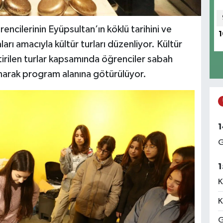
encilerinin Eyüpsultan’ın köklü tarihini ve
1
arı amacıyla kültür turları düzenliyor. Kültür
tirilen turlar kapsamında öğrenciler sabah
lınarak program alanına götürülüyor.
1
G
1
K
K
G