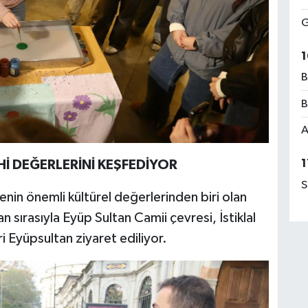
G
1
B
B
A
1
Hİ DEĞERLERİNİ KEŞFEDİYOR
S
lçenin önemli kültürel değerlerinden biri olan
sırasıyla Eyüp Sultan Camii çevresi, İstiklal
 Eyüpsultan ziyaret ediliyor.