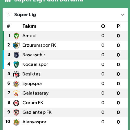
Süper Lig
#
Takım
O
P
1
Amed
0
0
2
Erzurumspor FK
0
0
3
Başakşehir
0
0
4
Kocaelispor
0
0
5
Beşiktaş
0
0
6
Eyüpspor
0
0
7
Galatasaray
0
0
8
Çorum FK
0
0
9
Gaziantep FK
0
0
10
Alanyaspor
0
0