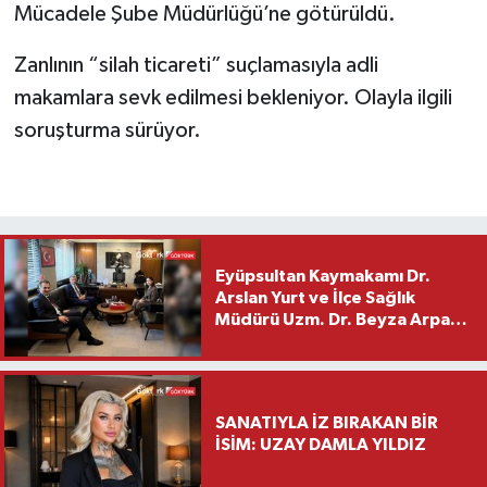
Mücadele Şube Müdürlüğü’ne götürüldü.
Zanlının “silah ticareti” suçlamasıyla adli
makamlara sevk edilmesi bekleniyor. Olayla ilgili
soruşturma sürüyor.
Eyüpsultan Kaymakamı Dr.
Arslan Yurt ve İlçe Sağlık
Müdürü Uzm. Dr. Beyza Arpacı
Saylar’dan Hayırlı Olsun
Ziyareti
SANATIYLA İZ BIRAKAN BİR
İSİM: UZAY DAMLA YILDIZ