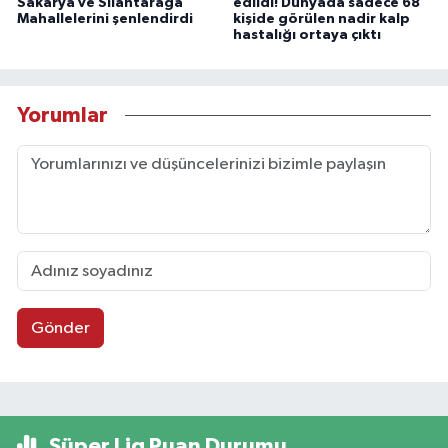
Sakarya ve Silahtarağa
edildi! Dünyada sadece 68
Mahallelerini şenlendirdi
kişide görülen nadir kalp
hastalığı ortaya çıktı
Yorumlar
Gönder
Süper Lig Puan Durumu