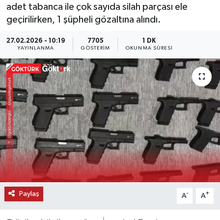
adet tabanca ile çok sayıda silah parçası ele
KEMERBURGAZ
geçirilirken, 1 şüpheli gözaltına alındı.
27.02.2026 - 10:19
7705
1 DK
KÜLTÜR - SANAT
YAYINLANMA
GÖSTERIM
OKUNMA SÜRESI
MAGAZİN
ÖZEL HABER
SAĞLIK
SPOR
TEKNOLOJİ
TİCARET
Paylaş
-
+
A
A
YAŞAM