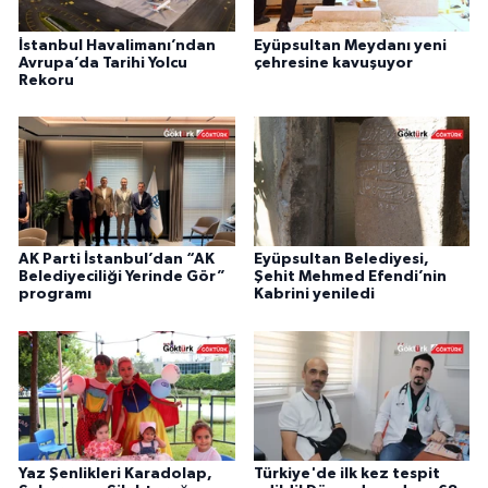
İstanbul Havalimanı’ndan
Eyüpsultan Meydanı yeni
Avrupa’da Tarihi Yolcu
çehresine kavuşuyor
Rekoru
AK Parti İstanbul’dan “AK
Eyüpsultan Belediyesi,
Belediyeciliği Yerinde Gör”
Şehit Mehmed Efendi’nin
programı
Kabrini yeniledi
Yaz Şenlikleri Karadolap,
Türkiye'de ilk kez tespit