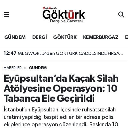
Anne Çocuk
Eyüpsultan Hava Durumu
BİLİM
Eyüpsultan Trafik Yoğunluk Haritası
GÜNDEM
DERGİ
GÖKTÜRK
KEMERBURGAZ
DERGİ
Süper Lig Puan Durumu ve Fikstür
12:47
MEGWORLD'den GÖKTÜRK CADDESİNDE FIRSAT!!! DEVREN KİRALIK CAFE
DÜNYA
Tüm Manşetler
HABERLER
GÜNDEM
Eyüpsultan’da Kaçak Silah
EĞİTİM
Son Dakika Haberleri
Atölyesine Operasyon: 10
EKONOMİ
Haber Arşivi
Tabanca Ele Geçirildi
GÖKTÜRK
İstanbul’un Eyüpsultan ilçesinde ruhsatsız silah
üretimi yapıldığı tespit edilen bir adrese polis
GÜNDEM
ekiplerince operasyon düzenlendi. Baskında 10