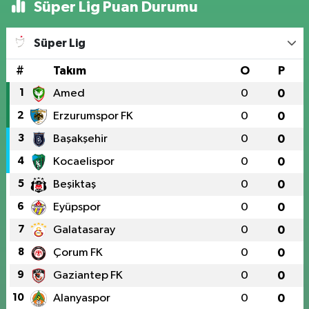
Süper Lig Puan Durumu
Süper Lig
#
Takım
O
P
1
Amed
0
0
2
Erzurumspor FK
0
0
3
Başakşehir
0
0
4
Kocaelispor
0
0
5
Beşiktaş
0
0
6
Eyüpspor
0
0
7
Galatasaray
0
0
8
Çorum FK
0
0
9
Gaziantep FK
0
0
10
Alanyaspor
0
0