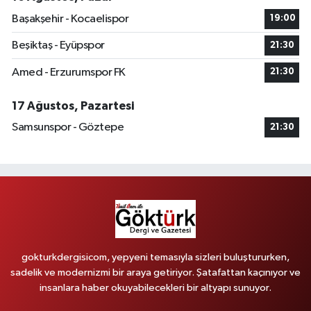
Başakşehir - Kocaelispor
19:00
Beşiktaş - Eyüpspor
21:30
Amed - Erzurumspor FK
21:30
17 Ağustos, Pazartesi
Samsunspor - Göztepe
21:30
gokturkdergisicom, yepyeni temasıyla sizleri buluştururken,
sadelik ve modernizmi bir araya getiriyor. Şatafattan kaçınıyor ve
insanlara haber okuyabilecekleri bir altyapı sunuyor.