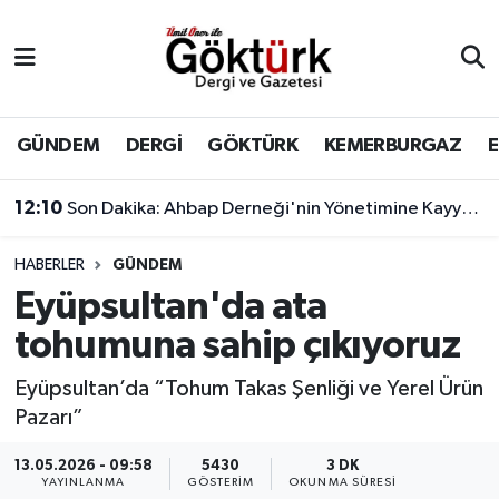
Anne Çocuk
Eyüpsultan Hava Durumu
BİLİM
Eyüpsultan Trafik Yoğunluk Haritası
GÜNDEM
DERGİ
GÖKTÜRK
KEMERBURGAZ
DERGİ
Süper Lig Puan Durumu ve Fikstür
12:10
Son Dakika: Ahbap Derneği'nin Yönetimine Kayyum Atandı
DÜNYA
Tüm Manşetler
HABERLER
GÜNDEM
Eyüpsultan'da ata
EĞİTİM
Son Dakika Haberleri
tohumuna sahip çıkıyoruz
EKONOMİ
Haber Arşivi
Eyüpsultan’da “Tohum Takas Şenliği ve Yerel Ürün
Pazarı”
GÖKTÜRK
13.05.2026 - 09:58
5430
3 DK
GÜNDEM
YAYINLANMA
GÖSTERIM
OKUNMA SÜRESI