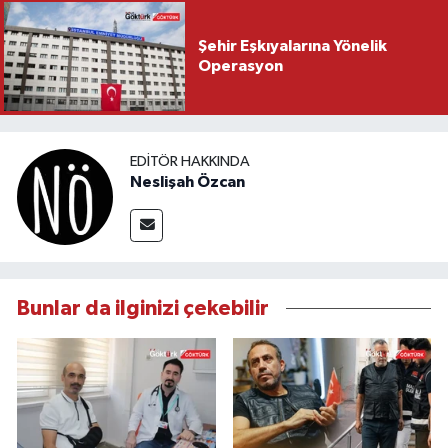
Şehir Eşkıyalarına Yönelik
Operasyon
EDITÖR HAKKINDA
Neslişah Özcan
Bunlar da ilginizi çekebilir