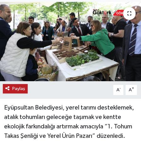
KEMERBURGAZ
KÜLTÜR - SANAT
MAGAZİN
ÖZEL HABER
SAĞLIK
Paylaş
-
+
A
A
SPOR
Eyüpsultan Belediyesi, yerel tarımı desteklemek,
TEKNOLOJİ
atalık tohumları geleceğe taşımak ve kentte
TİCARET
ekolojik farkındalığı artırmak amacıyla “1. Tohum
Takas Şenliği ve Yerel Ürün Pazarı” düzenledi.
YAŞAM