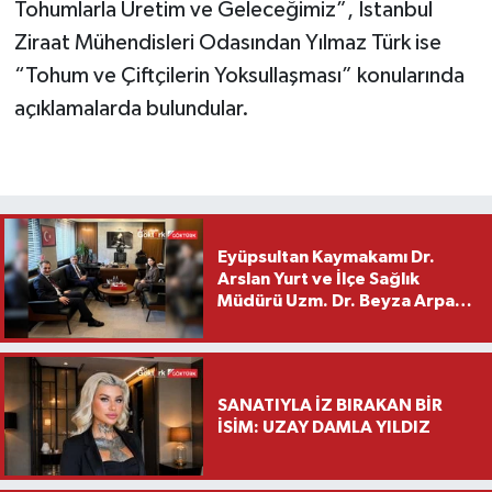
Tohumlarla Üretim ve Geleceğimiz”, İstanbul
Ziraat Mühendisleri Odasından Yılmaz Türk ise
“Tohum ve Çiftçilerin Yoksullaşması” konularında
açıklamalarda bulundular.
Eyüpsultan Kaymakamı Dr.
Arslan Yurt ve İlçe Sağlık
Müdürü Uzm. Dr. Beyza Arpacı
Saylar’dan Hayırlı Olsun
Ziyareti
SANATIYLA İZ BIRAKAN BİR
İSİM: UZAY DAMLA YILDIZ