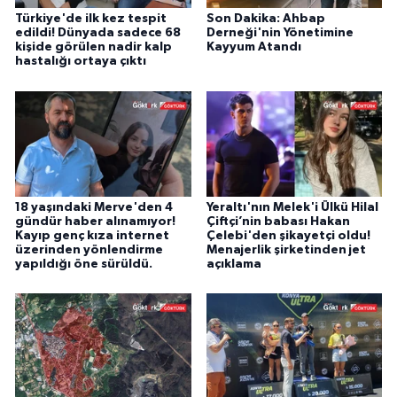
Türkiye'de ilk kez tespit
Son Dakika: Ahbap
edildi! Dünyada sadece 68
Derneği'nin Yönetimine
kişide görülen nadir kalp
Kayyum Atandı
hastalığı ortaya çıktı
18 yaşındaki Merve'den 4
Yeraltı'nın Melek'i Ülkü Hilal
gündür haber alınamıyor!
Çiftçi’nin babası Hakan
Kayıp genç kıza internet
Çelebi'den şikayetçi oldu!
üzerinden yönlendirme
Menajerlik şirketinden jet
yapıldığı öne sürüldü.
açıklama