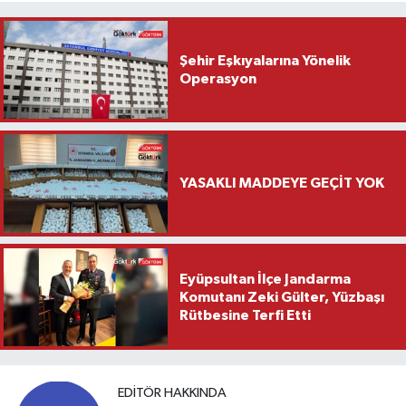
Şehir Eşkıyalarına Yönelik
Operasyon
YASAKLI MADDEYE GEÇİT YOK
Eyüpsultan İlçe Jandarma
Komutanı Zeki Gülter, Yüzbaşı
Rütbesine Terfi Etti
EDITÖR HAKKINDA