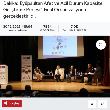
Dakika: Eyüpsultan Afet ve Acil Durum Kapasite
KEMERBURGAZ
Geliştirme Projesi” Final Organizasyonu
gerçekleştirildi.
KÜLTÜR - SANAT
30.12.2025 - 15:04
7864
7 DK
YAYINLANMA
GÖSTERIM
OKUNMA SÜRESI
MAGAZİN
ÖZEL HABER
SAĞLIK
SPOR
TEKNOLOJİ
TİCARET
Paylaş
-
+
A
A
YAŞAM