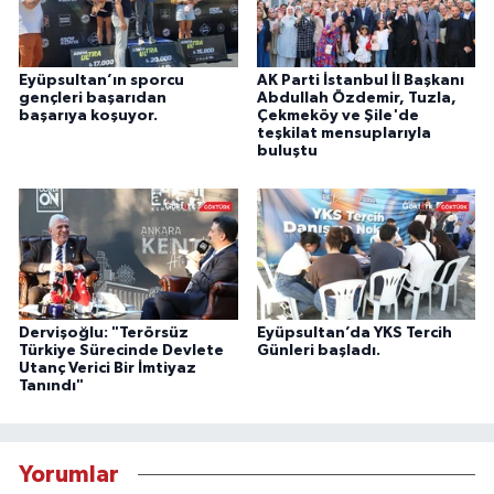
Eyüpsultan’ın sporcu
AK Parti İstanbul İl Başkanı
gençleri başarıdan
Abdullah Özdemir, Tuzla,
başarıya koşuyor.
Çekmeköy ve Şile'de
teşkilat mensuplarıyla
buluştu
Dervişoğlu: "Terörsüz
Eyüpsultan’da YKS Tercih
Türkiye Sürecinde Devlete
Günleri başladı.
Utanç Verici Bir İmtiyaz
Tanındı"
Yorumlar