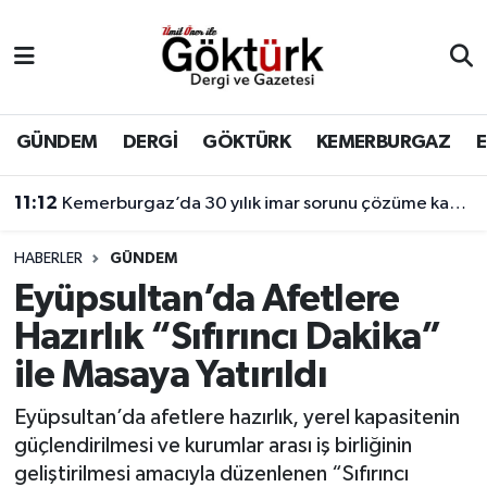
Anne Çocuk
Eyüpsultan Hava Durumu
BİLİM
Eyüpsultan Trafik Yoğunluk Haritası
GÜNDEM
DERGİ
GÖKTÜRK
KEMERBURGAZ
DERGİ
Süper Lig Puan Durumu ve Fikstür
11:05
Eyüpsultan’ın sporcu gençleri başarıdan başarıya koşuyor.
DÜNYA
Tüm Manşetler
HABERLER
GÜNDEM
Eyüpsultan’da Afetlere
EĞİTİM
Son Dakika Haberleri
Hazırlık “Sıfırıncı Dakika”
EKONOMİ
Haber Arşivi
ile Masaya Yatırıldı
GÖKTÜRK
Eyüpsultan’da afetlere hazırlık, yerel kapasitenin
güçlendirilmesi ve kurumlar arası iş birliğinin
GÜNDEM
geliştirilmesi amacıyla düzenlenen “Sıfırıncı