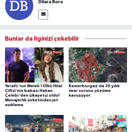
Dilara Bora
Bunlar da ilginizi çekebilir
Yeraltı'nın Melek'i Ülkü Hilal
Kemerburgaz’da 30 yılık
Çiftçi’nin babası Hakan
imar sorunu çözüme
Çelebi'den şikayetçi oldu!
kavuşuyor
Menajerlik şirketinden jet
açıklama