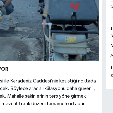
G
G
1
B
B
A
1
İYOR
S
 ile Karadeniz Caddesi’nin kesiştiği noktada
ek. Böylece araç sirkülasyonu daha güvenli,
ecek. Mahalle sakinlerinin ters yöne girmek
en mevcut trafik düzeni tamamen ortadan