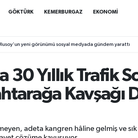
GÖKTÜRK
KEMERBURGAZ
EKONOMİ
lusoy'un yeni görünümü sosyal medyada gündem yarattı
 30 Yıllık Trafik S
lahtarağa Kavşağı
eyen, adeta kangren hâline gelmiş ve sık s
hayet çözüme kavuşuyor.