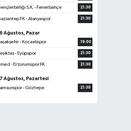
ençlerbirliği S.K. - Fenerbahçe
21:30
aziantep FK - Alanyaspor
21:30
6 Ağustos, Pazar
aşakşehir - Kocaelispor
19:00
eşiktaş - Eyüpspor
21:30
med - Erzurumspor FK
21:30
7 Ağustos, Pazartesi
amsunspor - Göztepe
21:30