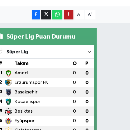
-
+
A
A
Süper Lig Puan Durumu
Süper Lig
#
Takım
O
P
1
Amed
0
0
2
Erzurumspor FK
0
0
3
Başakşehir
0
0
4
Kocaelispor
0
0
5
Beşiktaş
0
0
6
Eyüpspor
0
0