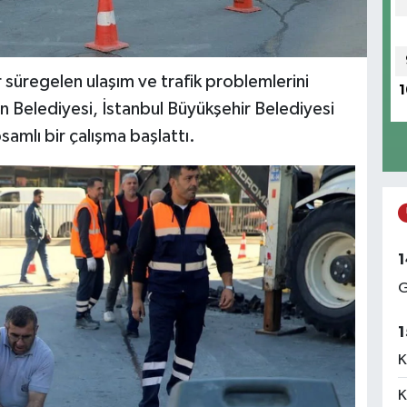
ır süregelen ulaşım ve trafik problemlerini
1
 Belediyesi, İstanbul Büyükşehir Belediyesi
psamlı bir çalışma başlattı.
1
G
1
K
K