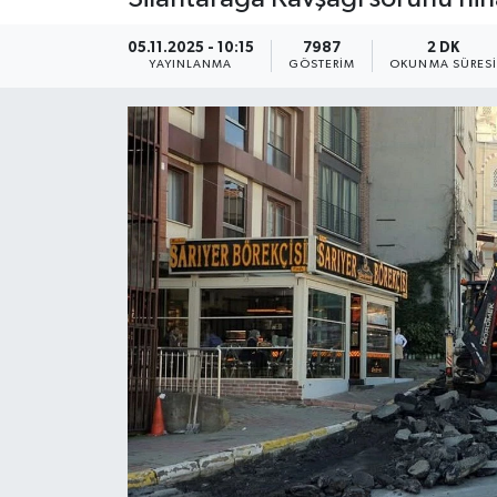
KEMERBURGAZ
05.11.2025 - 10:15
7987
2 DK
YAYINLANMA
GÖSTERIM
OKUNMA SÜRES
KÜLTÜR - SANAT
MAGAZİN
ÖZEL HABER
SAĞLIK
SPOR
TEKNOLOJİ
TİCARET
YAŞAM