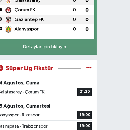
7
Galatasaray
0
0
8
Çorum FK
0
0
9
Gaziantep FK
0
0
0
Alanyaspor
0
0
Detaylar için tıklayın
Süper Lig Fikstür
4 Ağustos, Cuma
alatasaray - Çorum FK
21:30
5 Ağustos, Cumartesi
onyaspor - Rizespor
19:00
asımpaşa - Trabzonspor
19:00