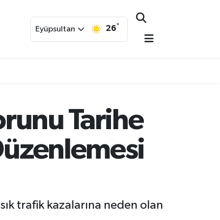
°
26
Eyüpsultan
orunu Tarihe
 Düzenlemesi
ık trafik kazalarına neden olan