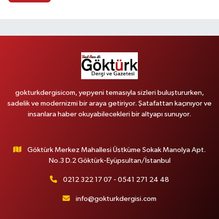
gokturkdergisicom, yepyeni temasıyla sizleri buluştururken,
sadelik ve modernizmi bir araya getiriyor. Şatafattan kaçınıyor ve
insanlara haber okuyabilecekleri bir altyapı sunuyor.
Göktürk Merkez Mahallesi Üstküme Sokak Manolya Apt.
No.3 D.2 Göktürk-Eyüpsultan/İstanbul
0212 322 17 07 - 0541 271 24 48
info@gokturkdergisi.com