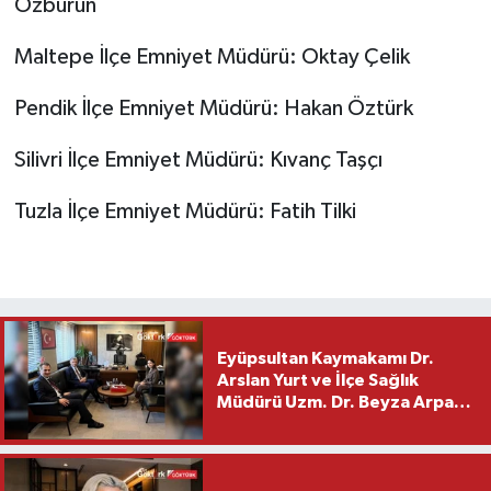
Özburun
Maltepe İlçe Emniyet Müdürü: Oktay Çelik
Pendik İlçe Emniyet Müdürü: Hakan Öztürk
Silivri İlçe Emniyet Müdürü: Kıvanç Taşçı
Tuzla İlçe Emniyet Müdürü: Fatih Tilki
Eyüpsultan Kaymakamı Dr.
Arslan Yurt ve İlçe Sağlık
Müdürü Uzm. Dr. Beyza Arpacı
Saylar’dan Hayırlı Olsun
Ziyareti