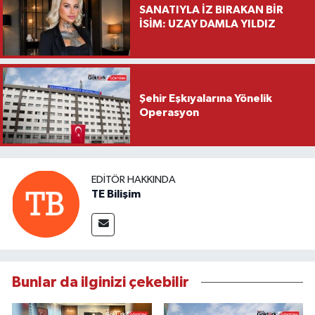
SANATIYLA İZ BIRAKAN BİR
İSİM: UZAY DAMLA YILDIZ
Şehir Eşkıyalarına Yönelik
Operasyon
EDITÖR HAKKINDA
TE Bilişim
Bunlar da ilginizi çekebilir