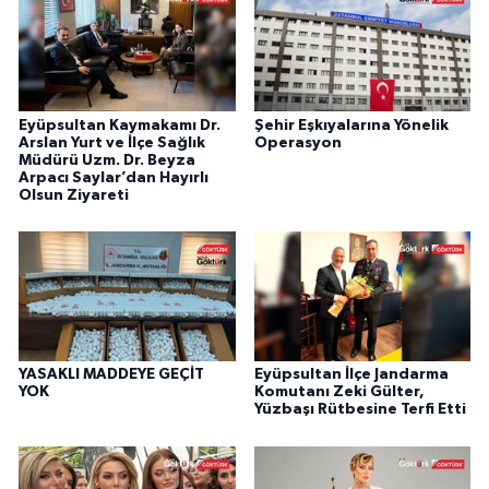
Eyüpsultan Kaymakamı Dr.
Şehir Eşkıyalarına Yönelik
Arslan Yurt ve İlçe Sağlık
Operasyon
Müdürü Uzm. Dr. Beyza
Arpacı Saylar’dan Hayırlı
Olsun Ziyareti
YASAKLI MADDEYE GEÇİT
Eyüpsultan İlçe Jandarma
YOK
Komutanı Zeki Gülter,
Yüzbaşı Rütbesine Terfi Etti