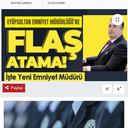
YAYINLANMA
GÖSTERIM
KEMERBURGAZ
KÜLTÜR - SANAT
MAGAZİN
ÖZEL HABER
SAĞLIK
SPOR
Paylaş
-
+
A
A
TEKNOLOJİ
TİCARET
YAŞAM