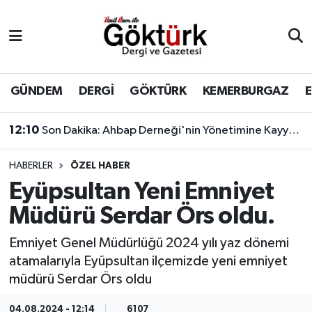
Anne Çocuk
Eyüpsultan Hava Durumu
BİLİM
Eyüpsultan Trafik Yoğunluk Haritası
GÜNDEM
DERGİ
GÖKTÜRK
KEMERBURGAZ
DERGİ
Süper Lig Puan Durumu ve Fikstür
12:10
Son Dakika: Ahbap Derneği'nin Yönetimine Kayyum Atandı
DÜNYA
Tüm Manşetler
HABERLER
ÖZEL HABER
Eyüpsultan Yeni Emniyet
EĞİTİM
Son Dakika Haberleri
Müdürü Serdar Örs oldu.
EKONOMİ
Haber Arşivi
Emniyet Genel Müdürlüğü 2024 yılı yaz dönemi
atamalarıyla Eyüpsultan ilçemizde yeni emniyet
GÖKTÜRK
müdürü Serdar Örs oldu
GÜNDEM
04.08.2024 - 12:14
6107