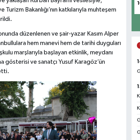
ve yaklaşan Kurban Bayramı vesilesiyle,
1
 Turizm Bakanlığı’nın katkılarıyla muhteşem
rildi.
nunda düzenlenen ve şair-yazar Kasım Alper
nbullulara hem manevi hem de tarihi duyguları
şkulu marşlarıyla başlayan etkinlik, meydanı
1
a gösterisi ve sanatçı Yusuf Karagöz’ün
tti.
G
1
K
K
G
G