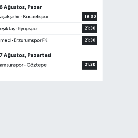
6 Ağustos, Pazar
aşakşehir - Kocaelispor
19:00
eşiktaş - Eyüpspor
21:30
med - Erzurumspor FK
21:30
7 Ağustos, Pazartesi
amsunspor - Göztepe
21:30