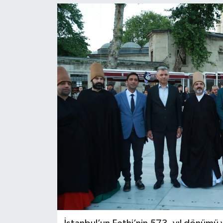
KEMERBURGAZ
KÜLTÜR - SANAT
MAGAZİN
ÖZEL HABER
SAĞLIK
SPOR
TEKNOLOJİ
TİCARET
YAŞAM