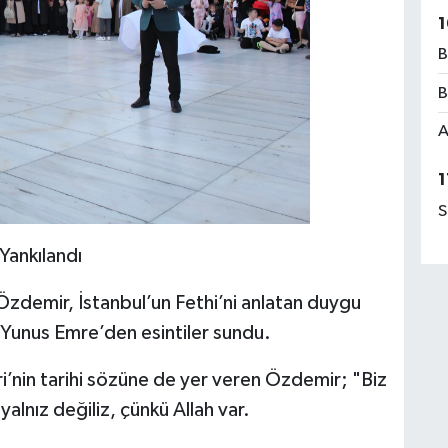
1
B
B
A
1
S
Yankılandı
r Özdemir, İstanbul’un Fethi’ni anlatan duygu
e Yunus Emre’den esintiler sundu.
nin tarihi sözüne de yer veren Özdemir; "Biz
alnız değiliz, çünkü Allah var.