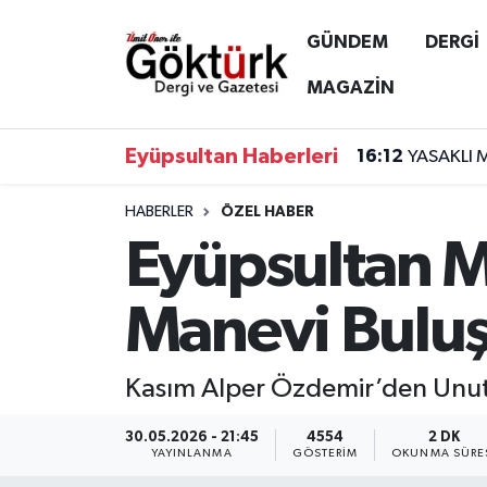
GÜNDEM
DERGİ
Anne Çocuk
Eyüpsultan Hava Durumu
MAGAZİN
BİLİM
Eyüpsultan Trafik Yoğunluk Haritası
Eyüpsultan Haberleri
16:12
YASAKLI 
DERGİ
Süper Lig Puan Durumu ve Fikstür
HABERLER
ÖZEL HABER
Eyüpsultan M
DÜNYA
Tüm Manşetler
EĞİTİM
Son Dakika Haberleri
Manevi Bulu
EKONOMİ
Haber Arşivi
Kasım Alper Özdemir’den Unutul
GÖKTÜRK
30.05.2026 - 21:45
4554
2 DK
YAYINLANMA
GÖSTERIM
OKUNMA SÜRE
GÜNDEM