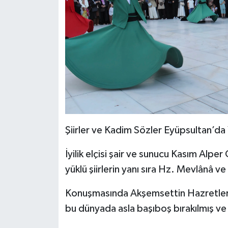
Şiirler ve Kadim Sözler Eyüpsultan’da 
İyilik elçisi şair ve sunucu Kasım Alpe
yüklü şiirlerin yanı sıra Hz. Mevlânâ v
Konuşmasında Akşemsettin Hazretleri’
bu dünyada asla başıboş bırakılmış ve y