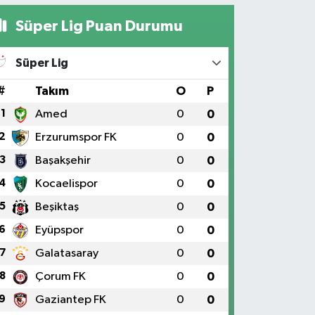
Süper Lig Puan Durumu
Süper Lig
#
Takım
O
P
1
Amed
0
0
2
Erzurumspor FK
0
0
3
Başakşehir
0
0
4
Kocaelispor
0
0
5
Beşiktaş
0
0
6
Eyüpspor
0
0
7
Galatasaray
0
0
8
Çorum FK
0
0
9
Gaziantep FK
0
0