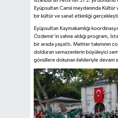
İstanbul’un Fethi’nin 573. yıl dönümü 
Eyüpsultan Camii meydanında Kültür ve
bir kültür ve sanat etkinliği gerçekleşti
Eyüpsultan Kaymakamlığı koordinasyo
Özdemir’in sahne aldığı program, İsta
bir arada yaşattı. Mehter takımının co
dolduran semazenlerin büyüleyici sem
gönüllere dokunan ilahileriyle devam e