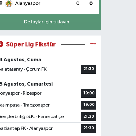
0
Alanyaspor
0
0
Detaylar için tıklayın
Süper Lig Fikstür
4 Ağustos, Cuma
alatasaray - Çorum FK
21:30
5 Ağustos, Cumartesi
onyaspor - Rizespor
19:00
asımpaşa - Trabzonspor
19:00
ençlerbirliği S.K. - Fenerbahçe
21:30
aziantep FK - Alanyaspor
21:30