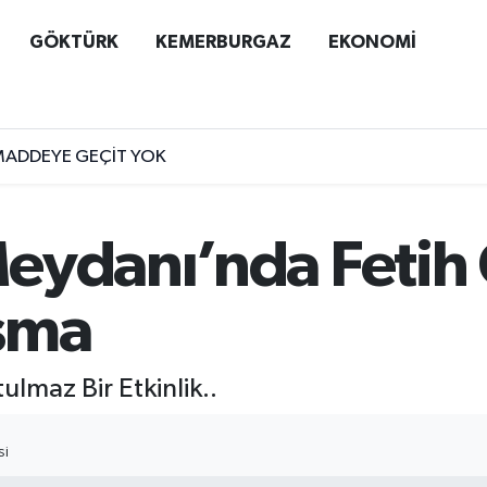
GÖKTÜRK
KEMERBURGAZ
EKONOMİ
MADDEYE GEÇİT YOK
eydanı’nda Fetih
şma
maz Bir Etkinlik..
SI