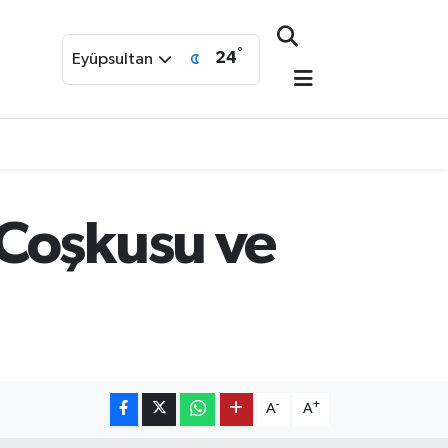
°
24
Eyüpsultan
 Coşkusu ve
-
+
A
A