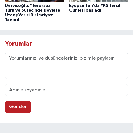
Dervişoğlu: "Terörsüz
Eyüpsultan’da YKS Tercih
Türkiye Sürecinde Devlete
Günleri başladı.
Utanç Verici Bir İmtiyaz
Tanındı"
Yorumlar
Gönder