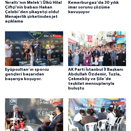
Yeraltı'nın Melek'i Ülkü Hilal
Kemerburgaz’da 30 yılık
Çiftçi’nin babası Hakan
imar sorunu çözüme
Çelebi'den şikayetçi oldu!
kavuşuyor
Menajerlik şirketinden jet
açıklama
Eyüpsultan’ın sporcu
AK Parti İstanbul İl Başkanı
gençleri başarıdan
Abdullah Özdemir, Tuzla,
başarıya koşuyor.
Çekmeköy ve Şile'de
teşkilat mensuplarıyla
buluştu