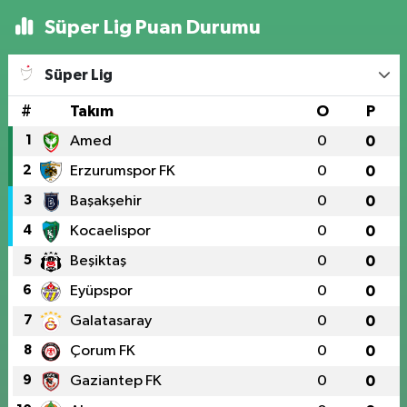
Süper Lig Puan Durumu
Süper Lig
#
Takım
O
P
1
Amed
0
0
2
Erzurumspor FK
0
0
3
Başakşehir
0
0
4
Kocaelispor
0
0
5
Beşiktaş
0
0
6
Eyüpspor
0
0
7
Galatasaray
0
0
8
Çorum FK
0
0
9
Gaziantep FK
0
0