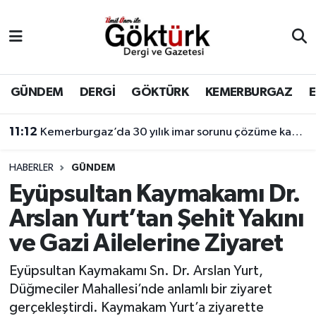
Anne Çocuk
Eyüpsultan Hava Durumu
BİLİM
Eyüpsultan Trafik Yoğunluk Haritası
GÜNDEM
DERGİ
GÖKTÜRK
KEMERBURGAZ
DERGİ
Süper Lig Puan Durumu ve Fikstür
11:12
Kemerburgaz’da 30 yılık imar sorunu çözüme kavuşuyor
DÜNYA
Tüm Manşetler
HABERLER
GÜNDEM
Eyüpsultan Kaymakamı Dr.
EĞİTİM
Son Dakika Haberleri
Arslan Yurt’tan Şehit Yakını
EKONOMİ
Haber Arşivi
ve Gazi Ailelerine Ziyaret
GÖKTÜRK
Eyüpsultan Kaymakamı Sn. Dr. Arslan Yurt,
Düğmeciler Mahallesi’nde anlamlı bir ziyaret
GÜNDEM
gerçekleştirdi. Kaymakam Yurt’a ziyarette