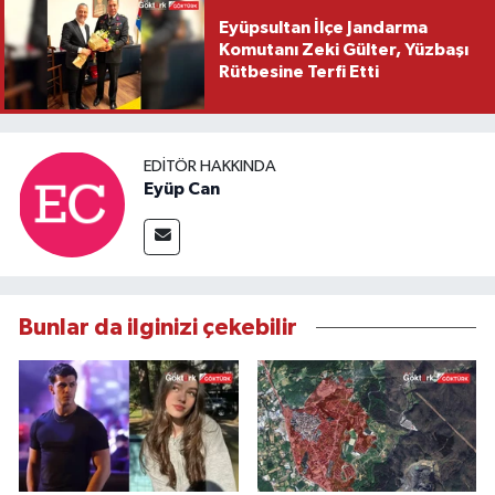
Eyüpsultan İlçe Jandarma
Komutanı Zeki Gülter, Yüzbaşı
Rütbesine Terfi Etti
EDITÖR HAKKINDA
Eyüp Can
Bunlar da ilginizi çekebilir