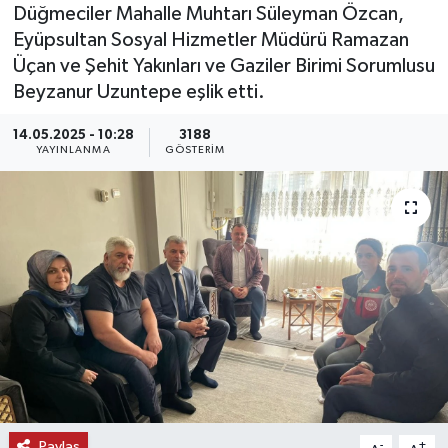
Düğmeciler Mahalle Muhtarı Süleyman Özcan,
KEMERBURGAZ
Eyüpsultan Sosyal Hizmetler Müdürü Ramazan
Üçan ve Şehit Yakınları ve Gaziler Birimi Sorumlusu
KÜLTÜR - SANAT
Beyzanur Uzuntepe eşlik etti.
14.05.2025 - 10:28
3188
MAGAZİN
YAYINLANMA
GÖSTERIM
ÖZEL HABER
SAĞLIK
SPOR
TEKNOLOJİ
TİCARET
YAŞAM
Paylaş
-
+