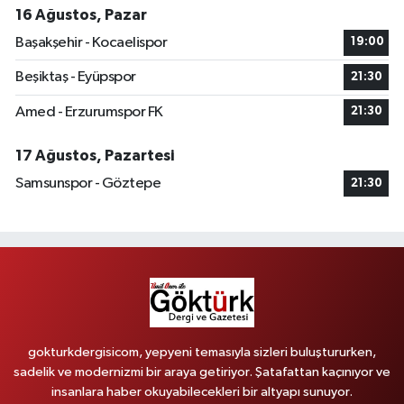
16 Ağustos, Pazar
Başakşehir - Kocaelispor
19:00
Beşiktaş - Eyüpspor
21:30
Amed - Erzurumspor FK
21:30
17 Ağustos, Pazartesi
Samsunspor - Göztepe
21:30
gokturkdergisicom, yepyeni temasıyla sizleri buluştururken,
sadelik ve modernizmi bir araya getiriyor. Şatafattan kaçınıyor ve
insanlara haber okuyabilecekleri bir altyapı sunuyor.