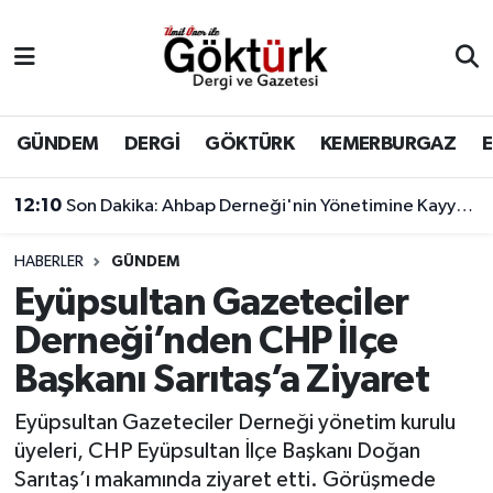
Anne Çocuk
Eyüpsultan Hava Durumu
BİLİM
Eyüpsultan Trafik Yoğunluk Haritası
GÜNDEM
DERGİ
GÖKTÜRK
KEMERBURGAZ
DERGİ
Süper Lig Puan Durumu ve Fikstür
12:10
Son Dakika: Ahbap Derneği'nin Yönetimine Kayyum Atandı
DÜNYA
Tüm Manşetler
HABERLER
GÜNDEM
Eyüpsultan Gazeteciler
EĞİTİM
Son Dakika Haberleri
Derneği’nden CHP İlçe
EKONOMİ
Haber Arşivi
Başkanı Sarıtaş’a Ziyaret
GÖKTÜRK
Eyüpsultan Gazeteciler Derneği yönetim kurulu
üyeleri, CHP Eyüpsultan İlçe Başkanı Doğan
GÜNDEM
Sarıtaş’ı makamında ziyaret etti. Görüşmede