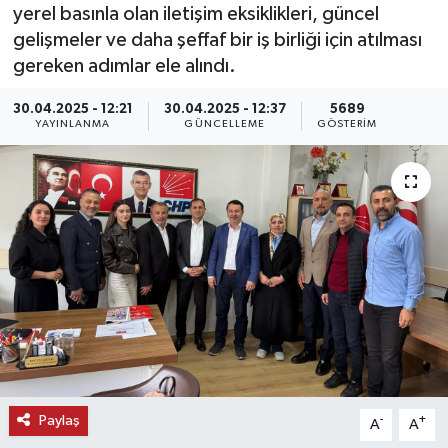
yerel basınla olan iletişim eksiklikleri, güncel
KEMERBURGAZ
gelişmeler ve daha şeffaf bir iş birliği için atılması
gereken adımlar ele alındı.
KÜLTÜR - SANAT
30.04.2025 - 12:21
30.04.2025 - 12:37
5689
YAYINLANMA
GÜNCELLEME
GÖSTERIM
MAGAZİN
ÖZEL HABER
SAĞLIK
SPOR
TEKNOLOJİ
TİCARET
Paylaş
-
+
A
A
YAŞAM