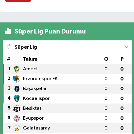
Süper Lig Puan Durumu
Süper Lig
#
Takım
O
P
1
Amed
0
0
2
Erzurumspor FK
0
0
3
Başakşehir
0
0
4
Kocaelispor
0
0
5
Beşiktaş
0
0
6
Eyüpspor
0
0
7
Galatasaray
0
0