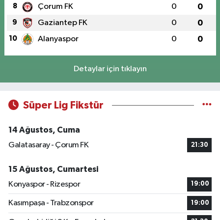
8
Çorum FK
0
0
9
Gaziantep FK
0
0
10
Alanyaspor
0
0
Detaylar için tıklayın
Süper Lig Fikstür
14 Ağustos, Cuma
Galatasaray - Çorum FK
21:30
15 Ağustos, Cumartesi
Konyaspor - Rizespor
19:00
Kasımpaşa - Trabzonspor
19:00