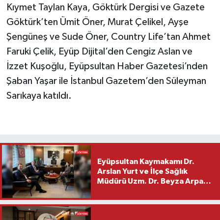
Kıymet Taylan Kaya, Göktürk Dergisi ve Gazete
Göktürk’ten Ümit Öner, Murat Çelikel, Ayşe
Şengüneş ve Sude Öner, Country Life’tan Ahmet
Faruki Çelik, Eyüp Dijital’den Cengiz Aslan ve
İzzet Kuşoğlu, Eyüpsultan Haber Gazetesi’nden
Şaban Yaşar ile İstanbul Gazetem’den Süleyman
Sarıkaya katıldı.
Eyüpsultan Kaymakamı Dr.
Arslan Yurt ve İlçe Sağlık
Müdürü Uzm. Dr. Beyza Arpacı
Saylar’dan Hayırlı Olsun
Ziyareti