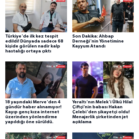
Türkiye'de ilk kez tespit
Son Dakika: Ahbap
edildi! Dünyada sadece 68
Derneği'nin Yönetimine
kişide görülen nadir kalp
Kayyum Atandı
hastalığı ortaya çıktı
18 yaşındaki Merve'den 4
Yeraltı'nın Melek'i Ülkü Hilal
gündür haber alınamıyor!
Çiftçi’nin babası Hakan
Kayıp genç kıza internet
Çelebi'den şikayetçi oldu!
üzerinden yönlendirme
Menajerlik şirketinden jet
yapıldığı öne sürüldü.
açıklama