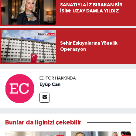
SANATIYLA İZ BIRAKAN BİR
İSİM: UZAY DAMLA YILDIZ
Şehir Eşkıyalarına Yönelik
Operasyon
EDITÖR HAKKINDA
Eyüp Can
Bunlar da ilginizi çekebilir