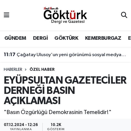
Anne Çocuk
Eyüpsultan Hava Durumu
BİLİM
Eyüpsultan Trafik Yoğunluk Haritası
GÜNDEM
DERGİ
GÖKTÜRK
KEMERBURGAZ
DERGİ
Süper Lig Puan Durumu ve Fikstür
11:17
Çağatay Ulusoy'un yeni görünümü sosyal medyada gündem yarattı
DÜNYA
Tüm Manşetler
HABERLER
ÖZEL HABER
EYÜPSULTAN GAZETECİLER
EĞİTİM
Son Dakika Haberleri
DERNEĞİ BASIN
EKONOMİ
Haber Arşivi
AÇIKLAMASI
GÖKTÜRK
"Basın Özgürlüğü Demokrasinin Temelidir!"
07.12.2024 - 12:26
10.2K
GÜNDEM
YAYINLANMA
GÖSTERIM