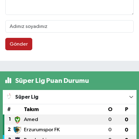
Gönder
Süper Lig Puan Durumu
Süper Lig
#
Takım
O
P
1
Amed
0
0
2
Erzurumspor FK
0
0