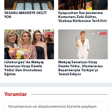
YASAKLI MADDEYE GEÇİT
Eyüpsultan İlçe Jandarma
YOK
Komutanı Zeki Gülter,
Yüzbaşı Rütbesine Terfi Etti
Lüleburgaz’da Makyaj
Makyaj Sanatçısı Uzay
Sanatçısı Uzay Damla
Damla Yıldız, Uluslararası
Yıldız’dan Unutulmaz
Başarılarıyla Türkiye’yi
Eğitim
Temsil Ediyor
Yorumlar