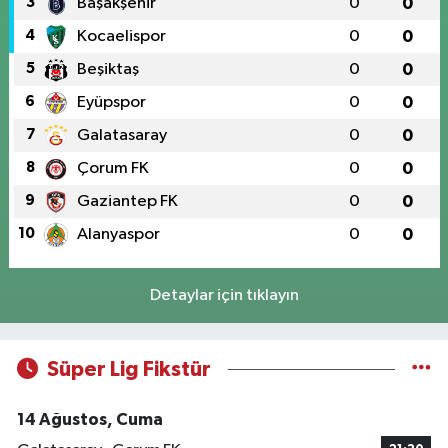
3
Başakşehir
0
0
4
Kocaelispor
0
0
5
Beşiktaş
0
0
6
Eyüpspor
0
0
7
Galatasaray
0
0
8
Çorum FK
0
0
9
Gaziantep FK
0
0
10
Alanyaspor
0
0
Detaylar için tıklayın
Süper Lig Fikstür
14 Ağustos, Cuma