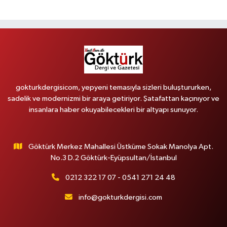
gokturkdergisicom, yepyeni temasıyla sizleri buluştururken,
sadelik ve modernizmi bir araya getiriyor. Şatafattan kaçınıyor ve
insanlara haber okuyabilecekleri bir altyapı sunuyor.
Göktürk Merkez Mahallesi Üstküme Sokak Manolya Apt.
No.3 D.2 Göktürk-Eyüpsultan/İstanbul
0212 322 17 07 - 0541 271 24 48
info@gokturkdergisi.com