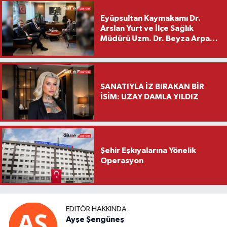
Eyüpsultan Kaymakamı Dr.
Arslan Yurt ve İlçe Sağlık
Müdürü Uzm. Dr. Beyza Arpacı
Saylar’dan Hayırlı Olsun
Ziyareti
SANATIYLA İZ BIRAKAN BİR
İSİM: UZAY DAMLA YILDIZ
Şehir Eşkıyalarına Yönelik
Operasyon
EDITÖR HAKKINDA
Ayşe Şengüneş