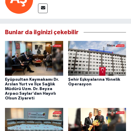
Bunlar da ilginizi çekebilir
Eyüpsultan Kaymakamı Dr.
Şehir Eşkıyalarına Yönelik
Arslan Yurt ve İlçe Sağlık
Operasyon
Müdürü Uzm. Dr. Beyza
Arpacı Saylar’dan Hayırlı
Olsun Ziyareti