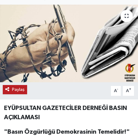
KEMERBURGAZ
KÜLTÜR - SANAT
MAGAZİN
ÖZEL HABER
SAĞLIK
SPOR
Paylaş
-
+
A
A
TEKNOLOJİ
EYÜPSULTAN GAZETECİLER DERNEĞİ BASIN
AÇIKLAMASI
TİCARET
"Basın Özgürlüğü Demokrasinin Temelidir!"
YAŞAM