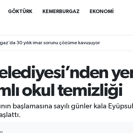
GÖKTÜRK
KEMERBURGAZ
EKONOMİ
az’da 30 yılık imar sorunu çözüme kavuşuyor
lediyesi’nden yeni
lı okul temizliği
nın başlamasına sayılı günler kala Eyüpsul
şlattı.
SI