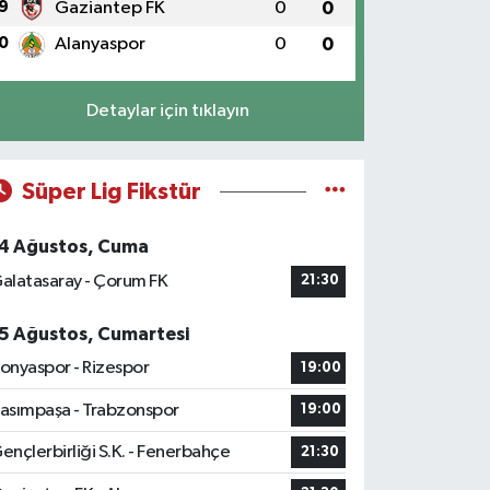
9
Gaziantep FK
0
0
0
Alanyaspor
0
0
Detaylar için tıklayın
Süper Lig Fikstür
4 Ağustos, Cuma
alatasaray - Çorum FK
21:30
5 Ağustos, Cumartesi
onyaspor - Rizespor
19:00
asımpaşa - Trabzonspor
19:00
ençlerbirliği S.K. - Fenerbahçe
21:30