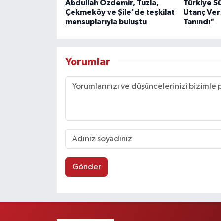
Abdullah Özdemir, Tuzla,
Türkiye S
Çekmeköy ve Şile'de teşkilat
Utanç Veri
mensuplarıyla buluştu
Tanındı"
Yorumlar
Gönder