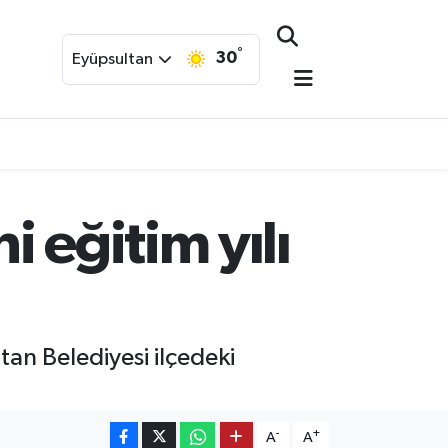
°
30
Eyüpsultan
 eğitim yılı
tan Belediyesi ilçedeki
-
+
A
A