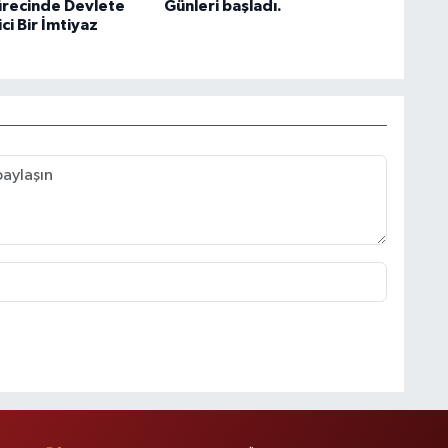
ürecinde Devlete
Günleri başladı.
ci Bir İmtiyaz