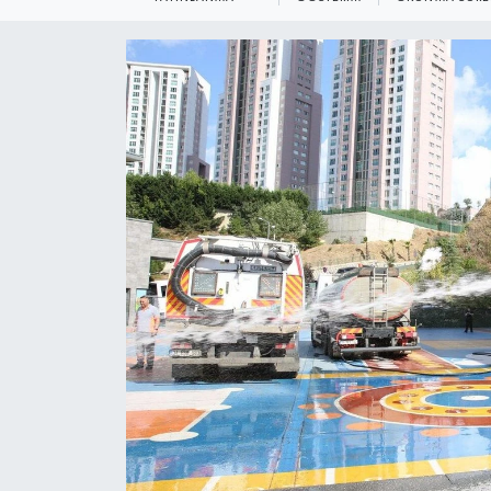
KEMERBURGAZ
KÜLTÜR - SANAT
MAGAZİN
ÖZEL HABER
SAĞLIK
SPOR
TEKNOLOJİ
TİCARET
YAŞAM