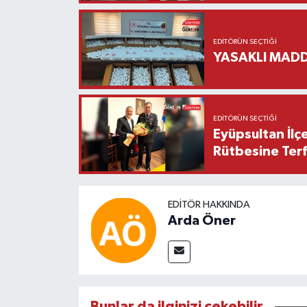
EDITÖRÜN SEÇTIĞI
YASAKLI MADD
EDITÖRÜN SEÇTIĞI
Eyüpsultan İlç
Rütbesine Terfi
EDITÖR HAKKINDA
Arda Öner
Bunlar da ilginizi çekebilir