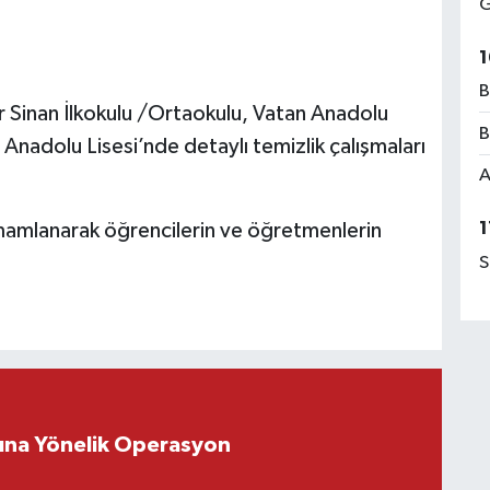
G
1
B
 Sinan İlkokulu /Ortaokulu, Vatan Anadolu
B
Anadolu Lisesi’nde detaylı temizlik çalışmaları
A
1
tamamlanarak öğrencilerin ve öğretmenlerin
S
rına Yönelik Operasyon