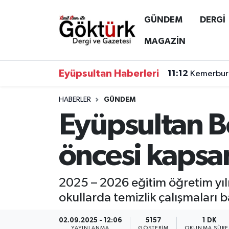
GÜNDEM
DERGİ
Anne Çocuk
Eyüpsultan Hava Durumu
MAGAZİN
BİLİM
Eyüpsultan Trafik Yoğunluk Haritası
Eyüpsultan Haberleri
11:12
Kemerburg
DERGİ
Süper Lig Puan Durumu ve Fikstür
HABERLER
GÜNDEM
Eyüpsultan Be
DÜNYA
Tüm Manşetler
EĞİTİM
Son Dakika Haberleri
öncesi kapsam
EKONOMİ
Haber Arşivi
2025 – 2026 eğitim öğretim yılı
GÖKTÜRK
okullarda temizlik çalışmaları ba
GÜNDEM
02.09.2025 - 12:06
5157
1 DK
YAYINLANMA
GÖSTERIM
OKUNMA SÜRE