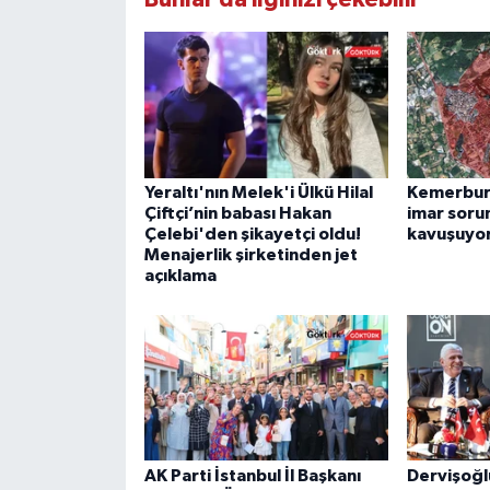
Yeraltı'nın Melek'i Ülkü Hilal
Kemerburg
Çiftçi’nin babası Hakan
imar soru
Çelebi'den şikayetçi oldu!
kavuşuyo
Menajerlik şirketinden jet
açıklama
AK Parti İstanbul İl Başkanı
Dervişoğl