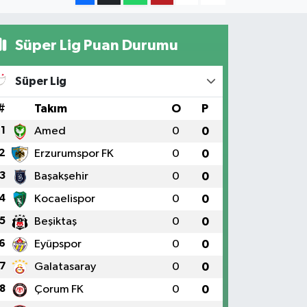
Süper Lig Puan Durumu
Süper Lig
#
Takım
O
P
1
Amed
0
0
2
Erzurumspor FK
0
0
3
Başakşehir
0
0
4
Kocaelispor
0
0
5
Beşiktaş
0
0
6
Eyüpspor
0
0
7
Galatasaray
0
0
8
Çorum FK
0
0