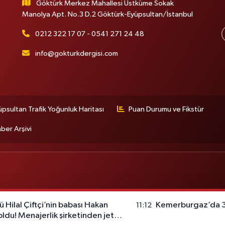
Göktürk Merkez Mahallesi Üstküme Sokak
Manolya Apt. No.3 D.2 Göktürk-Eyüpsultan/İstanbul
0212 322 17 07 - 0541 271 24 48
info@gokturkdergisi.com
üpsultan Trafik Yoğunluk Haritası
Puan Durumu ve Fikstür
ber Arşivi
ü Hilal Çiftçi’nin babası Hakan
Kemerburgaz’da 30
11:12
ldu! Menajerlik şirketinden jet