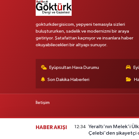
gokturkdergisicom, yepyeni temasıyla sizleri
buluştururken, sadelik ve modernizmi bir araya
getiriyor. Şatafattan kaçınıyor ve insanlara haber
okuyabilecekleri bir altyapı sunuyor.
Eyüpsultan Hava Durumu
Ey
Son Dakika Haberleri
Ha
İletişim
Yeraltı'nın Melek'i Ülk
12:34
HABER AKIŞI
Çelebi'den şikayetçi o