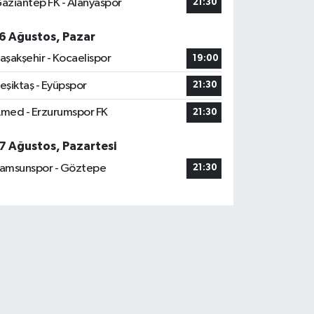
aziantep FK - Alanyaspor
21:30
6 Ağustos, Pazar
aşakşehir - Kocaelispor
19:00
eşiktaş - Eyüpspor
21:30
med - Erzurumspor FK
21:30
7 Ağustos, Pazartesi
amsunspor - Göztepe
21:30