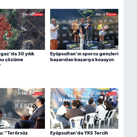
az’da 30 yılık
Eyüpsultan’ın sporcu gençleri
nu çözüme
başarıdan başarıya koşuyor.
r
u: "Terörsüz
Eyüpsultan’da YKS Tercih