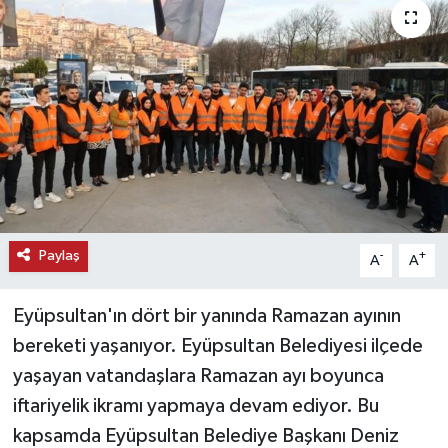
KEMERBURGAZ
KÜLTÜR - SANAT
MAGAZİN
ÖZEL HABER
SAĞLIK
Paylaş
-
+
A
A
SPOR
Eyüpsultan'ın dört bir yanında Ramazan ayının
TEKNOLOJİ
bereketi yaşanıyor. Eyüpsultan Belediyesi ilçede
yaşayan vatandaşlara Ramazan ayı boyunca
TİCARET
iftariyelik ikramı yapmaya devam ediyor. Bu
kapsamda Eyüpsultan Belediye Başkanı Deniz
YAŞAM