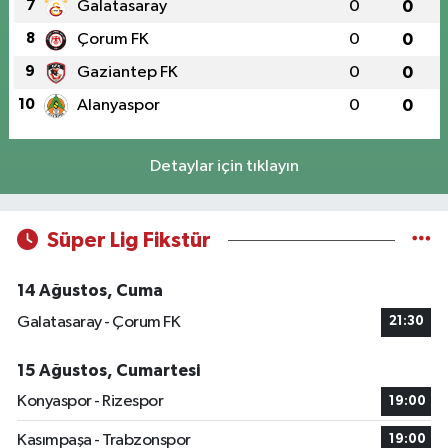
7
Galatasaray
0
0
8
Çorum FK
0
0
9
Gaziantep FK
0
0
10
Alanyaspor
0
0
Detaylar için tıklayın
Süper Lig Fikstür
14 Ağustos, Cuma
Galatasaray - Çorum FK
21:30
15 Ağustos, Cumartesi
Konyaspor - Rizespor
19:00
Kasımpaşa - Trabzonspor
19:00