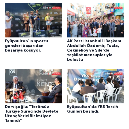
Eyüpsultan’ın sporcu
AK Parti İstanbul İl Başkanı
gençleri başarıdan
Abdullah Özdemir, Tuzla,
başarıya koşuyor.
Çekmeköy ve Şile'de
teşkilat mensuplarıyla
buluştu
Dervişoğlu: "Terörsüz
Eyüpsultan’da YKS Tercih
Türkiye Sürecinde Devlete
Günleri başladı.
Utanç Verici Bir İmtiyaz
Tanındı"