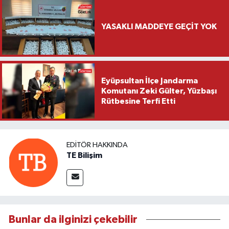
YASAKLI MADDEYE GEÇİT YOK
Eyüpsultan İlçe Jandarma
Komutanı Zeki Gülter, Yüzbaşı
Rütbesine Terfi Etti
EDITÖR HAKKINDA
TE Bilişim
Bunlar da ilginizi çekebilir