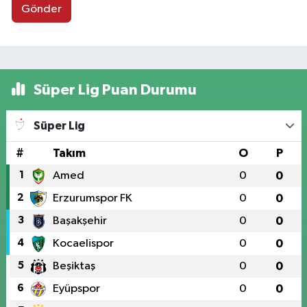
Gönder
Süper Lig Puan Durumu
Süper Lig
#
Takım
O
P
1
Amed
0
0
2
Erzurumspor FK
0
0
3
Başakşehir
0
0
4
Kocaelispor
0
0
5
Beşiktaş
0
0
6
Eyüpspor
0
0