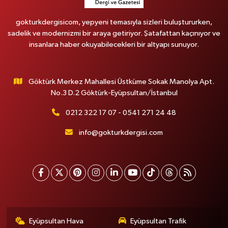
gokturkdergisicom, yepyeni temasıyla sizleri buluştururken,
sadelik ve modernizmi bir araya getiriyor. Şatafattan kaçınıyor ve
insanlara haber okuyabilecekleri bir altyapı sunuyor.
Göktürk Merkez Mahallesi Üstküme Sokak Manolya Apt.
No.3 D.2 Göktürk-Eyüpsultan/İstanbul
0212 322 17 07 - 0541 271 24 48
info@gokturkdergisi.com
Eyüpsultan Hava
Eyüpsultan Trafik