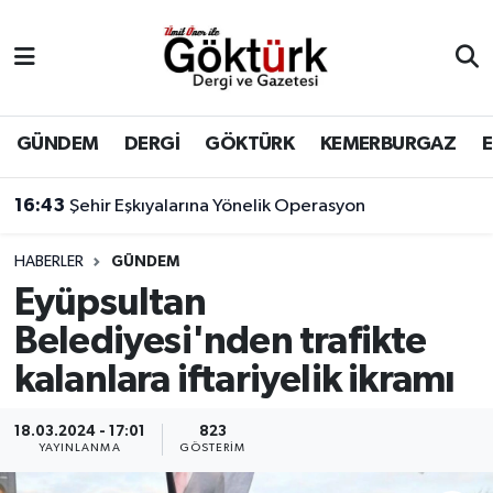
Anne Çocuk
Eyüpsultan Hava Durumu
BİLİM
Eyüpsultan Trafik Yoğunluk Haritası
GÜNDEM
DERGİ
GÖKTÜRK
KEMERBURGAZ
DERGİ
Süper Lig Puan Durumu ve Fikstür
16:43
Şehir Eşkıyalarına Yönelik Operasyon
DÜNYA
Tüm Manşetler
HABERLER
GÜNDEM
Eyüpsultan
EĞİTİM
Son Dakika Haberleri
Belediyesi'nden trafikte
EKONOMİ
Haber Arşivi
kalanlara iftariyelik ikramı
GÖKTÜRK
18.03.2024 - 17:01
823
YAYINLANMA
GÖSTERIM
GÜNDEM