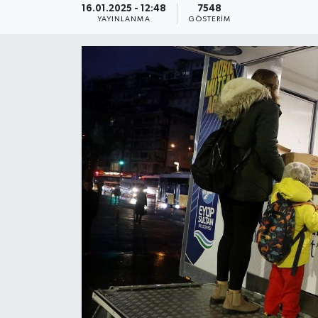
16.01.2025 - 12:48
7548
YAYINLANMA
GÖSTERIM
KEMERBURGAZ
KÜLTÜR - SANAT
MAGAZİN
ÖZEL HABER
SAĞLIK
SPOR
TEKNOLOJİ
TİCARET
YAŞAM