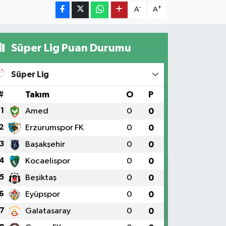
-
+
A
A
Süper Lig Puan Durumu
Süper Lig
#
Takım
O
P
1
Amed
0
0
2
Erzurumspor FK
0
0
3
Başakşehir
0
0
4
Kocaelispor
0
0
5
Beşiktaş
0
0
6
Eyüpspor
0
0
7
Galatasaray
0
0