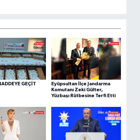
MADDEYE GEÇİT
Eyüpsultan İlçe Jandarma
Komutanı Zeki Gülter,
Yüzbaşı Rütbesine Terfi Etti