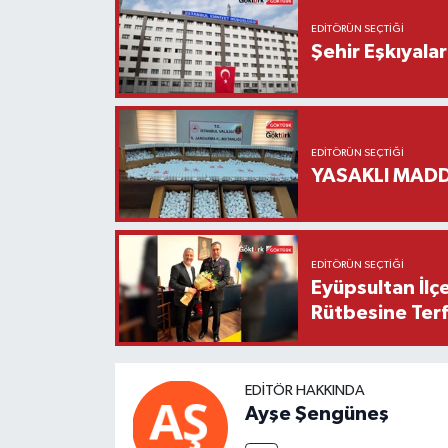
EDITÖRÜN SEÇTIĞI
Şehir Eşkıyala
EDITÖRÜN SEÇTIĞI
YASAKLI MADD
EDITÖRÜN SEÇTIĞI
Eyüpsultan İlç
Rütbesine Terfi
EDITÖR HAKKINDA
Ayşe Şengüneş