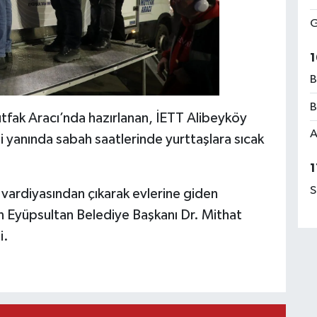
G
1
B
B
tfak Aracı’nda hazırlanan, İETT Alibeyköy
A
 yanında sabah saatlerinde yurttaşlara sıcak
1
S
 vardiyasından çıkarak evlerine giden
çin Eyüpsultan Belediye Başkanı Dr. Mithat
i.