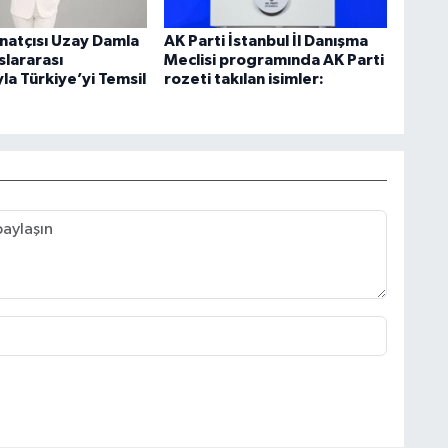
natçısı Uzay Damla
AK Parti İstanbul İl Danışma
uslararası
Meclisi programında AK Parti
yla Türkiye’yi Temsil
rozeti takılan isimler: