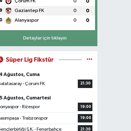
8
Çorum FK
0
0
9
Gaziantep FK
0
0
0
Alanyaspor
0
0
Detaylar için tıklayın
Süper Lig Fikstür
4 Ağustos, Cuma
alatasaray - Çorum FK
21:30
5 Ağustos, Cumartesi
onyaspor - Rizespor
19:00
asımpaşa - Trabzonspor
19:00
ençlerbirliği S.K. - Fenerbahçe
21:30