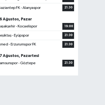
aziantep FK - Alanyaspor
21:30
6 Ağustos, Pazar
aşakşehir - Kocaelispor
19:00
eşiktaş - Eyüpspor
21:30
med - Erzurumspor FK
21:30
7 Ağustos, Pazartesi
amsunspor - Göztepe
21:30