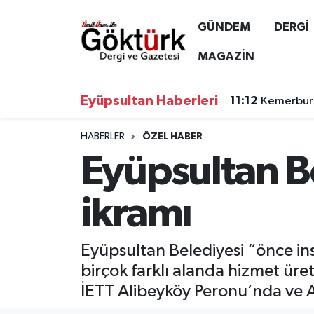
GÜNDEM
DERGİ
Anne Çocuk
Eyüpsultan Hava Durumu
MAGAZİN
BİLİM
Eyüpsultan Trafik Yoğunluk Haritası
Eyüpsultan Haberleri
11:12
Kemerburg
DERGİ
Süper Lig Puan Durumu ve Fikstür
HABERLER
ÖZEL HABER
Eyüpsultan B
DÜNYA
Tüm Manşetler
EĞİTİM
Son Dakika Haberleri
ikramı
EKONOMİ
Haber Arşivi
Eyüpsultan Belediyesi “önce ins
GÖKTÜRK
birçok farklı alanda hizmet üre
İETT Alibeyköy Peronu’nda ve Al
GÜNDEM