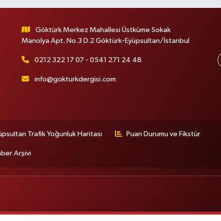
Göktürk Merkez Mahallesi Üstküme Sokak
Manolya Apt. No.3 D.2 Göktürk-Eyüpsultan/İstanbul
0212 322 17 07 - 0541 271 24 48
info@gokturkdergisi.com
üpsultan Trafik Yoğunluk Haritası
Puan Durumu ve Fikstür
ber Arşivi