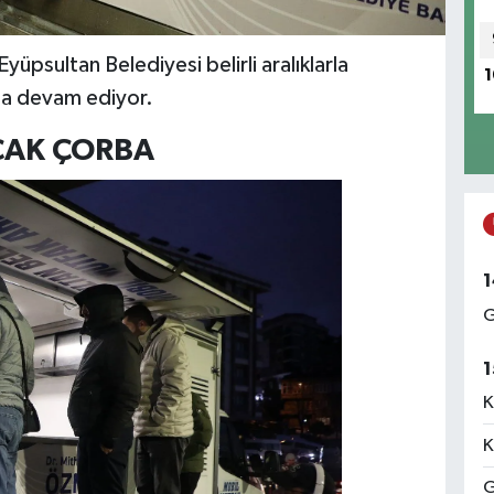
üpsultan Belediyesi belirli aralıklarla
1
ına devam ediyor.
CAK ÇORBA
1
G
1
K
K
G