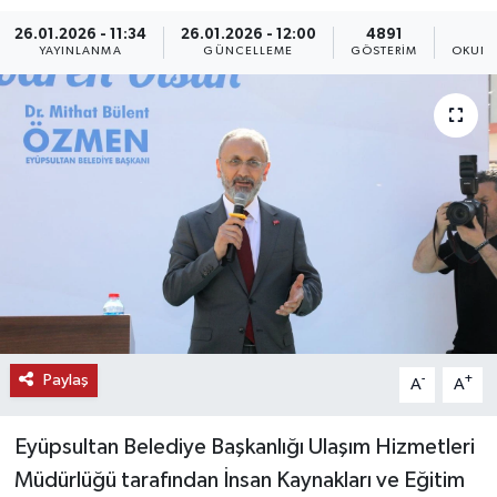
26.01.2026 - 11:34
26.01.2026 - 12:00
4891
KEMERBURGAZ
YAYINLANMA
GÜNCELLEME
GÖSTERIM
OKUNM
KÜLTÜR - SANAT
MAGAZİN
ÖZEL HABER
SAĞLIK
SPOR
TEKNOLOJİ
Paylaş
-
+
A
A
TİCARET
Eyüpsultan Belediye Başkanlığı Ulaşım Hizmetleri
Müdürlüğü tarafından İnsan Kaynakları ve Eğitim
YAŞAM