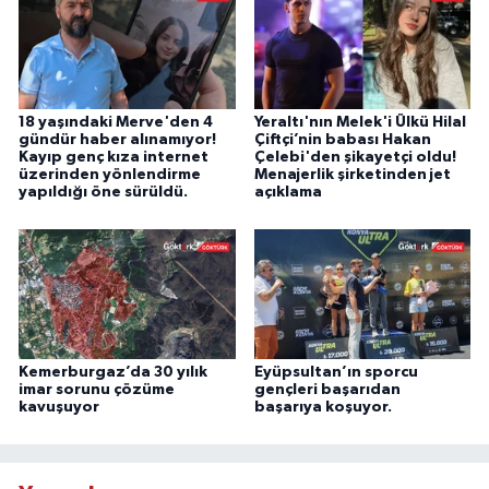
18 yaşındaki Merve'den 4
Yeraltı'nın Melek'i Ülkü Hilal
gündür haber alınamıyor!
Çiftçi’nin babası Hakan
Kayıp genç kıza internet
Çelebi'den şikayetçi oldu!
üzerinden yönlendirme
Menajerlik şirketinden jet
yapıldığı öne sürüldü.
açıklama
Kemerburgaz’da 30 yılık
Eyüpsultan’ın sporcu
imar sorunu çözüme
gençleri başarıdan
kavuşuyor
başarıya koşuyor.