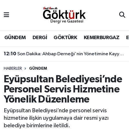
Anne Çocuk
Eyüpsultan Hava Durumu
BİLİM
Eyüpsultan Trafik Yoğunluk Haritası
GÜNDEM
DERGİ
GÖKTÜRK
KEMERBURGAZ
DERGİ
Süper Lig Puan Durumu ve Fikstür
12:10
Son Dakika: Ahbap Derneği'nin Yönetimine Kayyum Atandı
DÜNYA
Tüm Manşetler
HABERLER
GÜNDEM
Eyüpsultan Belediyesi’nde
EĞİTİM
Son Dakika Haberleri
Personel Servis Hizmetine
EKONOMİ
Haber Arşivi
Yönelik Düzenleme
GÖKTÜRK
Eyüpsultan Belediyesi’nde personel servis
hizmetine ilişkin uygulamaya dair resmi yazı
GÜNDEM
belediye birimlerine iletildi.