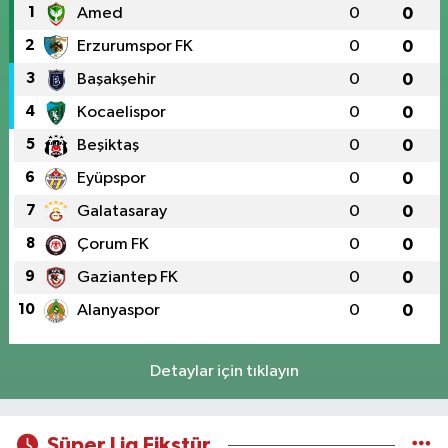
1
Amed
0
0
2
Erzurumspor FK
0
0
3
Başakşehir
0
0
4
Kocaelispor
0
0
5
Beşiktaş
0
0
6
Eyüpspor
0
0
7
Galatasaray
0
0
8
Çorum FK
0
0
9
Gaziantep FK
0
0
10
Alanyaspor
0
0
Detaylar için tıklayın
Süper Lig Fikstür