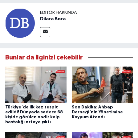
EDITÖR HAKKINDA
Dilara Bora
Bunlar da ilginizi çekebilir
Türkiye'de ilk kez tespit
Son Dakika: Ahbap
edildi! Dünyada sadece 68
Derneği'nin Yönetimine
kişide görülen nadir kalp
Kayyum Atandı
hastalığı ortaya çıktı