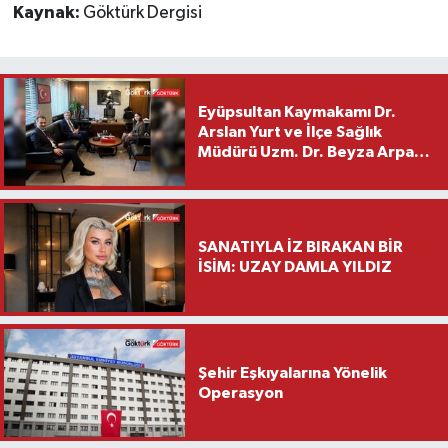
Kaynak:
Göktürk Dergisi
Eyüpsultan Kaymakamı Dr.
Arslan Yurt ve İlçe Sağlık
Müdürü Uzm. Dr. Beyza Arpacı
Saylar’dan Hayırlı Olsun
Ziyareti
SANATIYLA İZ BIRAKAN BİR
İSİM: UZAY DAMLA YILDIZ
Şehir Eşkıyalarına Yönelik
Operasyon