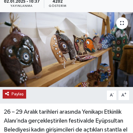
02.01.2025 - 10:37
4202
YAYINLANMA
GÖSTERIM
KEMERBURGAZ
KÜLTÜR - SANAT
MAGAZİN
ÖZEL HABER
SAĞLIK
SPOR
Paylaş
-
+
A
A
TEKNOLOJİ
26 – 29 Aralık tarihleri arasında Yenikapı Etkinlik
TİCARET
Alanı’nda gerçekleştirilen festivalde Eyüpsultan
Belediyesi kadın girişimcileri de açtıkları stantla el
YAŞAM