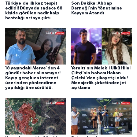
Türkiye'de ilk kez tespit
Son Dakika: Ahbap
edildi! Dünyada sadece 68
Derneği'nin Yönetimine
kişide görülen nadir kalp
Kayyum Atandı
hastalığı ortaya çıktı
18 yaşındaki Merve'den 4
Yeraltı'nın Melek'i Ülkü Hilal
gündür haber alınamıyor!
Çiftçi’nin babası Hakan
Kayıp genç kıza internet
Çelebi'den şikayetçi oldu!
üzerinden yönlendirme
Menajerlik şirketinden jet
yapıldığı öne sürüldü.
açıklama