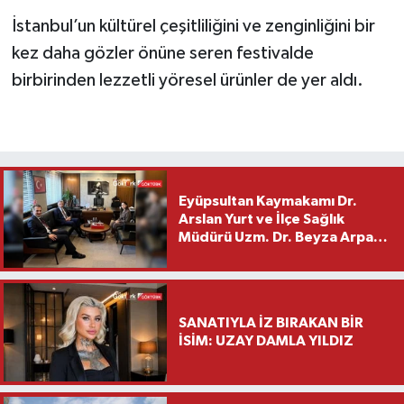
İstanbul’un kültürel çeşitliliğini ve zenginliğini bir
kez daha gözler önüne seren festivalde
birbirinden lezzetli yöresel ürünler de yer aldı.
Eyüpsultan Kaymakamı Dr.
Arslan Yurt ve İlçe Sağlık
Müdürü Uzm. Dr. Beyza Arpacı
Saylar’dan Hayırlı Olsun
Ziyareti
SANATIYLA İZ BIRAKAN BİR
İSİM: UZAY DAMLA YILDIZ