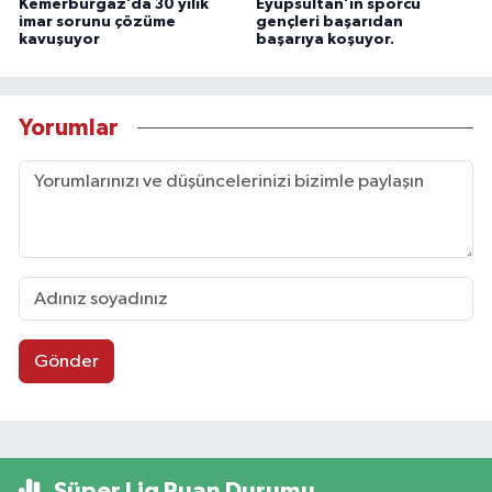
Kemerburgaz’da 30 yılık
Eyüpsultan’ın sporcu
imar sorunu çözüme
gençleri başarıdan
kavuşuyor
başarıya koşuyor.
Yorumlar
Gönder
Süper Lig Puan Durumu