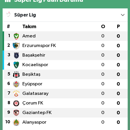
Süper Lig
#
Takım
O
P
1
Amed
0
0
2
Erzurumspor FK
0
0
3
Başakşehir
0
0
4
Kocaelispor
0
0
5
Beşiktaş
0
0
6
Eyüpspor
0
0
7
Galatasaray
0
0
8
Çorum FK
0
0
9
Gaziantep FK
0
0
10
Alanyaspor
0
0