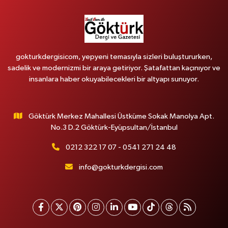
gokturkdergisicom, yepyeni temasıyla sizleri buluştururken,
sadelik ve modernizmi bir araya getiriyor. Şatafattan kaçınıyor ve
insanlara haber okuyabilecekleri bir altyapı sunuyor.
Göktürk Merkez Mahallesi Üstküme Sokak Manolya Apt.
No.3 D.2 Göktürk-Eyüpsultan/İstanbul
0212 322 17 07 - 0541 271 24 48
info@gokturkdergisi.com