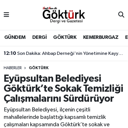
Anne Çocuk
Eyüpsultan Hava Durumu
BİLİM
Eyüpsultan Trafik Yoğunluk Haritası
GÜNDEM
DERGİ
GÖKTÜRK
KEMERBURGAZ
DERGİ
Süper Lig Puan Durumu ve Fikstür
12:10
Son Dakika: Ahbap Derneği'nin Yönetimine Kayyum Atandı
DÜNYA
Tüm Manşetler
HABERLER
GÖKTÜRK
Eyüpsultan Belediyesi
EĞİTİM
Son Dakika Haberleri
Göktürk’te Sokak Temizliği
EKONOMİ
Haber Arşivi
Çalışmalarını Sürdürüyor
GÖKTÜRK
Eyüpsultan Belediyesi, ilçenin çeşitli
mahallelerinde başlattığı kapsamlı temizlik
GÜNDEM
çalışmaları kapsamında Göktürk’te sokak ve