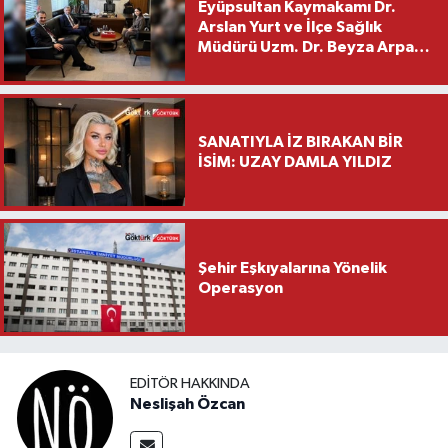
Eyüpsultan Kaymakamı Dr.
Arslan Yurt ve İlçe Sağlık
Müdürü Uzm. Dr. Beyza Arpacı
Saylar’dan Hayırlı Olsun
Ziyareti
SANATIYLA İZ BIRAKAN BİR
İSİM: UZAY DAMLA YILDIZ
Şehir Eşkıyalarına Yönelik
Operasyon
EDITÖR HAKKINDA
Neslişah Özcan