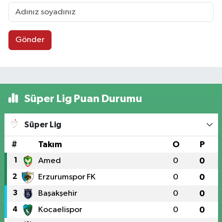
Gönder
Süper Lig Puan Durumu
Süper Lig
#
Takım
O
P
1
Amed
0
0
2
Erzurumspor FK
0
0
3
Başakşehir
0
0
4
Kocaelispor
0
0