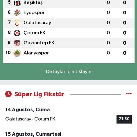
5
Beşiktaş
0
0
6
Eyüpspor
0
0
7
Galatasaray
0
0
8
Çorum FK
0
0
9
Gaziantep FK
0
0
10
Alanyaspor
0
0
Detaylar için tıklayın
Süper Lig Fikstür
14 Ağustos, Cuma
Galatasaray - Çorum FK
21:30
15 Ağustos, Cumartesi