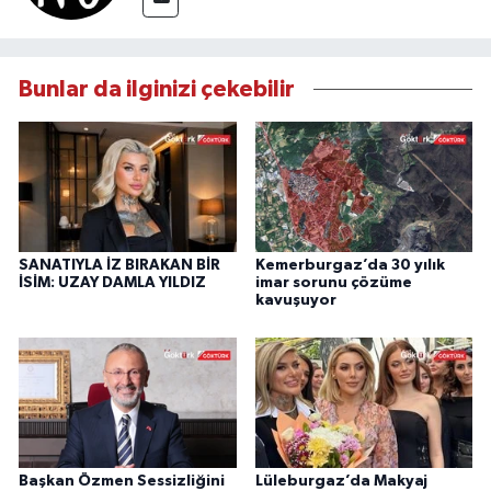
Bunlar da ilginizi çekebilir
SANATIYLA İZ BIRAKAN BİR
Kemerburgaz’da 30 yılık
İSİM: UZAY DAMLA YILDIZ
imar sorunu çözüme
kavuşuyor
Başkan Özmen Sessizliğini
Lüleburgaz’da Makyaj