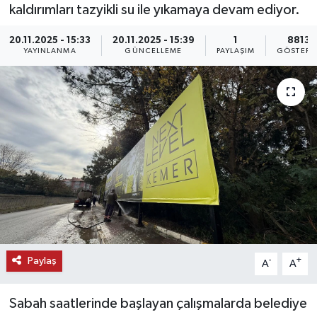
kaldırımları tazyikli su ile yıkamaya devam ediyor.
KEMERBURGAZ
20.11.2025 - 15:33
20.11.2025 - 15:39
1
8813
YAYINLANMA
GÜNCELLEME
PAYLAŞIM
GÖSTERI
KÜLTÜR - SANAT
MAGAZİN
ÖZEL HABER
SAĞLIK
SPOR
TEKNOLOJİ
Paylaş
-
+
A
A
TİCARET
Sabah saatlerinde başlayan çalışmalarda belediye
YAŞAM