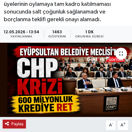
üyelerinin oylamaya tam kadro katılmaması
KEMERBURGAZ
sonucunda salt çoğunluk sağlanamadı ve
borçlanma teklifi gerekli onayı alamadı.
KÜLTÜR - SANAT
12.05.2026 - 13:54
1463
1 DK
YAYINLANMA
GÖSTERIM
OKUNMA SÜRESI
MAGAZİN
ÖZEL HABER
SAĞLIK
SPOR
TEKNOLOJİ
TİCARET
Paylaş
-
+
A
A
YAŞAM