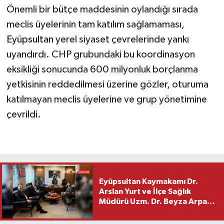
Önemli bir bütçe maddesinin oylandığı sırada
meclis üyelerinin tam katılım sağlamaması,
Eyüpsultan
yerel siyaset çevrelerinde yankı
uyandırdı. CHP grubundaki bu koordinasyon
eksikliği sonucunda 600 milyonluk borçlanma
yetkisinin reddedilmesi üzerine gözler, oturuma
katılmayan meclis üyelerine ve grup yönetimine
çevrildi.
Eyüpsultan Kaymakamı Dr.
Arslan Yurt ve İlçe Sağlık
Müdürü Uzm. Dr. Beyza Arpacı
Saylar’dan Hayırlı Olsun
Ziyareti