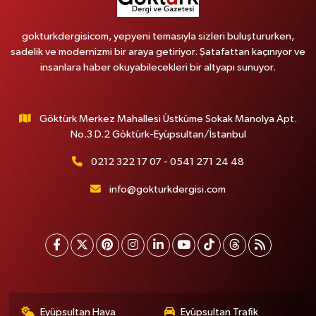
gokturkdergisicom, yepyeni temasıyla sizleri buluştururken,
sadelik ve modernizmi bir araya getiriyor. Şatafattan kaçınıyor ve
insanlara haber okuyabilecekleri bir altyapı sunuyor.
Göktürk Merkez Mahallesi Üstküme Sokak Manolya Apt.
No.3 D.2 Göktürk-Eyüpsultan/İstanbul
0212 322 17 07 - 0541 271 24 48
info@gokturkdergisi.com
Eyüpsultan Hava
Eyüpsultan Trafik