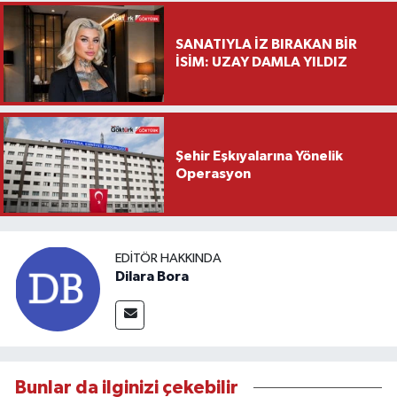
SANATIYLA İZ BIRAKAN BİR
İSİM: UZAY DAMLA YILDIZ
Şehir Eşkıyalarına Yönelik
Operasyon
EDITÖR HAKKINDA
Dilara Bora
Bunlar da ilginizi çekebilir