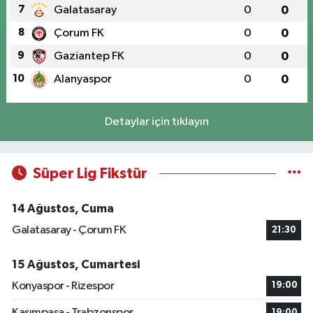
7
Galatasaray
0
0
8
Çorum FK
0
0
9
Gaziantep FK
0
0
10
Alanyaspor
0
0
Detaylar için tıklayın
Süper Lig Fikstür
14 Ağustos, Cuma
Galatasaray - Çorum FK
21:30
15 Ağustos, Cumartesi
Konyaspor - Rizespor
19:00
Kasımpaşa - Trabzonspor
19:00