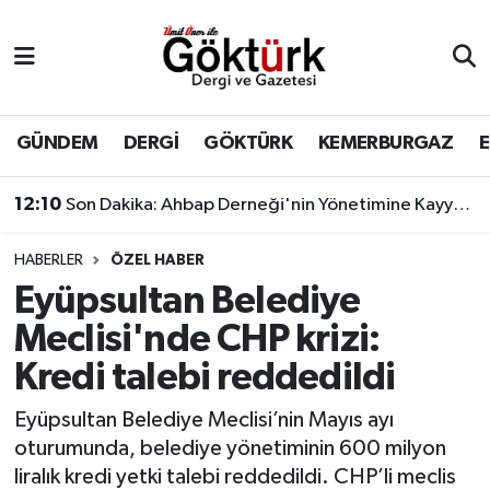
Anne Çocuk
Eyüpsultan Hava Durumu
BİLİM
Eyüpsultan Trafik Yoğunluk Haritası
GÜNDEM
DERGİ
GÖKTÜRK
KEMERBURGAZ
DERGİ
Süper Lig Puan Durumu ve Fikstür
12:10
Son Dakika: Ahbap Derneği'nin Yönetimine Kayyum Atandı
DÜNYA
Tüm Manşetler
HABERLER
ÖZEL HABER
Eyüpsultan Belediye
EĞİTİM
Son Dakika Haberleri
Meclisi'nde CHP krizi:
EKONOMİ
Haber Arşivi
Kredi talebi reddedildi
GÖKTÜRK
Eyüpsultan Belediye Meclisi’nin Mayıs ayı
oturumunda, belediye yönetiminin 600 milyon
GÜNDEM
liralık kredi yetki talebi reddedildi. CHP’li meclis