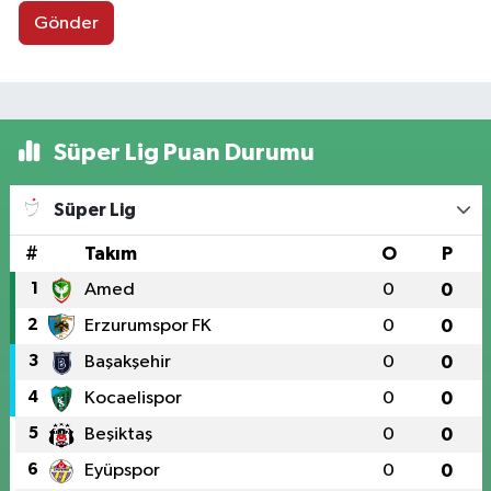
Gönder
Süper Lig Puan Durumu
Süper Lig
#
Takım
O
P
1
Amed
0
0
2
Erzurumspor FK
0
0
3
Başakşehir
0
0
4
Kocaelispor
0
0
5
Beşiktaş
0
0
6
Eyüpspor
0
0