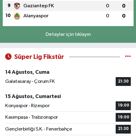
9
Gaziantep FK
0
0
10
Alanyaspor
0
0
Detaylar için tıklayın
Süper Lig Fikstür
14 Ağustos, Cuma
Galatasaray - Çorum FK
21:30
15 Ağustos, Cumartesi
Konyaspor - Rizespor
19:00
Kasımpaşa - Trabzonspor
19:00
Gençlerbirliği S.K. - Fenerbahçe
21:30