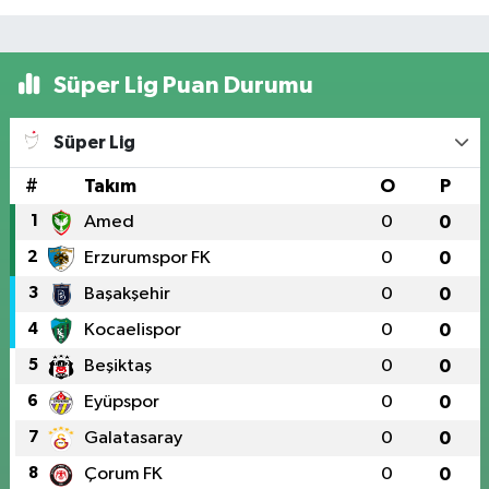
Süper Lig Puan Durumu
Süper Lig
#
Takım
O
P
1
Amed
0
0
2
Erzurumspor FK
0
0
3
Başakşehir
0
0
4
Kocaelispor
0
0
5
Beşiktaş
0
0
6
Eyüpspor
0
0
7
Galatasaray
0
0
8
Çorum FK
0
0