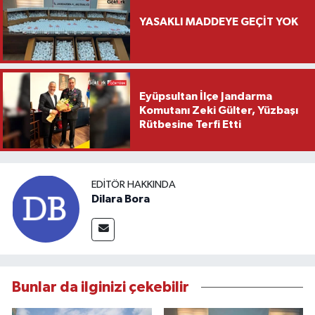
YASAKLI MADDEYE GEÇİT YOK
Eyüpsultan İlçe Jandarma
Komutanı Zeki Gülter, Yüzbaşı
Rütbesine Terfi Etti
EDITÖR HAKKINDA
Dilara Bora
Bunlar da ilginizi çekebilir