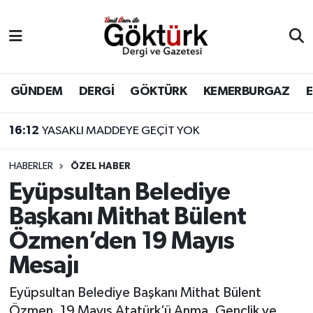
Anne Çocuk
Eyüpsultan Hava Durumu
BİLİM
Eyüpsultan Trafik Yoğunluk Haritası
GÜNDEM
DERGİ
GÖKTÜRK
KEMERBURGAZ
DERGİ
Süper Lig Puan Durumu ve Fikstür
16:12
YASAKLI MADDEYE GEÇİT YOK
DÜNYA
Tüm Manşetler
HABERLER
ÖZEL HABER
Eyüpsultan Belediye
EĞİTİM
Son Dakika Haberleri
Başkanı Mithat Bülent
EKONOMİ
Haber Arşivi
Özmen’den 19 Mayıs
Mesajı
GÖKTÜRK
Eyüpsultan Belediye Başkanı Mithat Bülent
GÜNDEM
Özmen, 19 Mayıs Atatürk’ü Anma, Gençlik ve