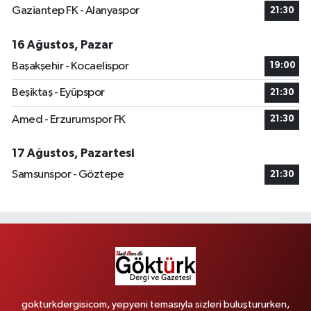
Gaziantep FK - Alanyaspor
21:30
16 Ağustos, Pazar
Başakşehir - Kocaelispor
19:00
Beşiktaş - Eyüpspor
21:30
Amed - Erzurumspor FK
21:30
17 Ağustos, Pazartesi
Samsunspor - Göztepe
21:30
gokturkdergisicom, yepyeni temasıyla sizleri buluştururken,