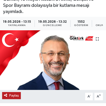
Spor Bayramı dolayısıyla bir kutlama mesajı
KEMERBURGAZ
yayımladı.
KÜLTÜR - SANAT
19.05.2026 - 13:15
19.05.2026 - 13:32
1552
1
YAYINLANMA
GÜNCELLEME
GÖSTERIM
OKUNM
MAGAZİN
ÖZEL HABER
SAĞLIK
SPOR
TEKNOLOJİ
TİCARET
Paylaş
-
+
A
A
YAŞAM