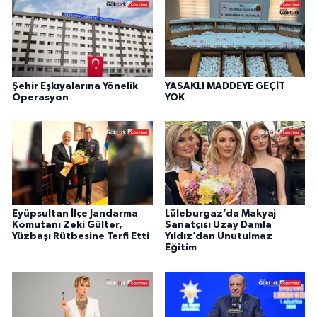
Şehir Eşkıyalarına Yönelik
YASAKLI MADDEYE GEÇİT
Operasyon
YOK
Eyüpsultan İlçe Jandarma
Lüleburgaz’da Makyaj
Komutanı Zeki Gülter,
Sanatçısı Uzay Damla
Yüzbaşı Rütbesine Terfi Etti
Yıldız’dan Unutulmaz
Eğitim