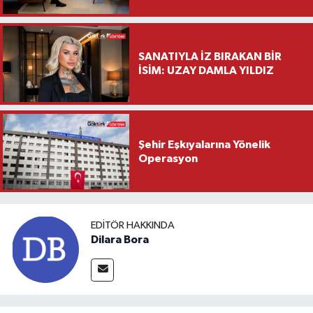
Saylar’dan Hayırlı Olsun
Ziyareti
SANATIYLA İZ BIRAKAN BİR
İSİM: UZAY DAMLA YILDIZ
Şehir Eşkıyalarına Yönelik
Operasyon
EDITÖR HAKKINDA
Dilara Bora