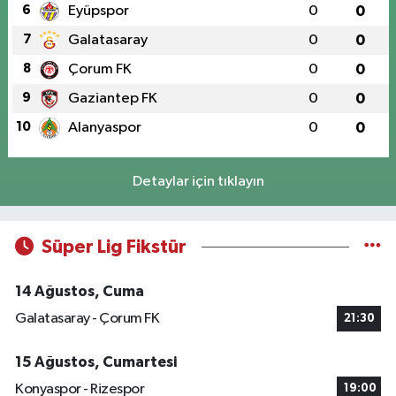
6
Eyüpspor
0
0
7
Galatasaray
0
0
8
Çorum FK
0
0
9
Gaziantep FK
0
0
10
Alanyaspor
0
0
Detaylar için tıklayın
Süper Lig Fikstür
14 Ağustos, Cuma
Galatasaray - Çorum FK
21:30
15 Ağustos, Cumartesi
Konyaspor - Rizespor
19:00