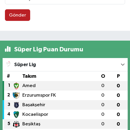
Gönder
Süper Lig Puan Durumu
Süper Lig
#
Takım
O
P
1
Amed
0
0
2
Erzurumspor FK
0
0
3
Başakşehir
0
0
4
Kocaelispor
0
0
5
Beşiktaş
0
0