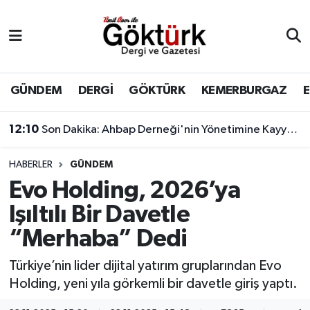
Anne Çocuk
Eyüpsultan Hava Durumu
BİLİM
Eyüpsultan Trafik Yoğunluk Haritası
GÜNDEM
DERGİ
GÖKTÜRK
KEMERBURGAZ
DERGİ
Süper Lig Puan Durumu ve Fikstür
11:17
Çağatay Ulusoy'un yeni görünümü sosyal medyada gündem yarattı
DÜNYA
Tüm Manşetler
HABERLER
GÜNDEM
Evo Holding, 2026’ya
EĞİTİM
Son Dakika Haberleri
Işıltılı Bir Davetle
EKONOMİ
Haber Arşivi
“Merhaba” Dedi
GÖKTÜRK
Türkiye’nin lider dijital yatırım gruplarından Evo
Holding, yeni yıla görkemli bir davetle giriş yaptı.
GÜNDEM