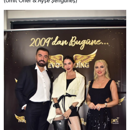
(Ümit Öner & Ayşe Şengüneş)