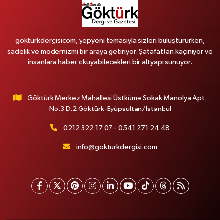
gokturkdergisicom, yepyeni temasıyla sizleri buluştururken,
sadelik ve modernizmi bir araya getiriyor. Şatafattan kaçınıyor ve
insanlara haber okuyabilecekleri bir altyapı sunuyor.
Göktürk Merkez Mahallesi Üstküme Sokak Manolya Apt.
No.3 D.2 Göktürk-Eyüpsultan/İstanbul
0212 322 17 07 - 0541 271 24 48
info@gokturkdergisi.com