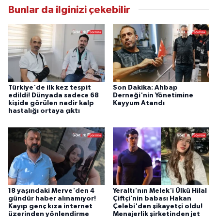
Bunlar da ilginizi çekebilir
Türkiye'de ilk kez tespit
Son Dakika: Ahbap
edildi! Dünyada sadece 68
Derneği'nin Yönetimine
kişide görülen nadir kalp
Kayyum Atandı
hastalığı ortaya çıktı
18 yaşındaki Merve'den 4
Yeraltı'nın Melek'i Ülkü Hilal
gündür haber alınamıyor!
Çiftçi’nin babası Hakan
Kayıp genç kıza internet
Çelebi'den şikayetçi oldu!
üzerinden yönlendirme
Menajerlik şirketinden jet