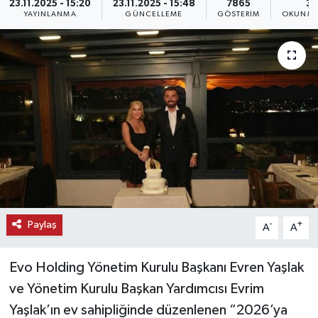
23.11.2025 - 15:20
23.11.2025 - 15:48
7865
3 
YAYINLANMA
GÜNCELLEME
GÖSTERIM
OKUNMA
KEMERBURGAZ
KÜLTÜR - SANAT
MAGAZİN
ÖZEL HABER
SAĞLIK
SPOR
Paylaş
-
+
A
A
TEKNOLOJİ
Evo Holding Yönetim Kurulu Başkanı Evren Yaşlak
TİCARET
ve Yönetim Kurulu Başkan Yardımcısı Evrim
Yaşlak’ın ev sahipliğinde düzenlenen “2026’ya
YAŞAM