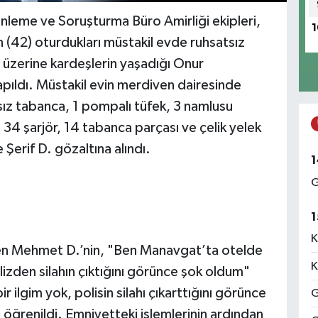
leme ve Soruşturma Büro Amirliği ekipleri,
1
 (42) oturdukları müstakil evde ruhsatsız
 üzerine kardeşlerin yaşadığı Onur
pıldı. Müstakil evin merdiven dairesinde
tsız tabanca, 1 pompalı tüfek, 3 namlusu
4 şarjör, 14 tabanca parçası ve çelik yelek
e Şerif D. gözaltına alındı.
1
G
1
K
den Mehmet D.’nin, "Ben Manavgat’ta otelde
K
izden silahın çıktığını görünce şok oldum"
ir ilgim yok, polisin silahı çıkarttığını görünce
G
i öğrenildi. Emniyetteki işlemlerinin ardından