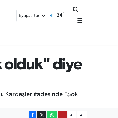
°
24
Eyüpsultan
k olduk" diye
di. Kardeşler ifadesinde "Şok
-
+
A
A