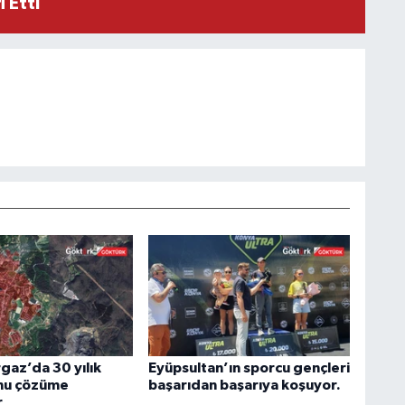
 Etti
az’da 30 yılık
Eyüpsultan’ın sporcu gençleri
nu çözüme
başarıdan başarıya koşuyor.
r