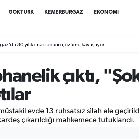
GÖKTÜRK
KEMERBURGAZ
EKONOMİ
az’da 30 yılık imar sorunu çözüme kavuşuyor
hanelik çıktı, "Şo
ılar
üstakil evde 13 ruhsatsız silah ele geçiril
 kardeş çıkarıldığı mahkemece tutuklandı.