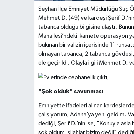
Seyhan İlçe Emniyet Müdürlüğü Suç Ön
Mehmet D. (49) ve kardeşi Şerif D.’nin
tabanca olduğu bilgisine ulaştı. Bunun
Mahallesi’ndeki ikamete operasyon ya
bulunan bir valizin içerisinde 11 ruhsa
olmayan tabanca, 2 tabanca gövdesi, 3
ele geçirildi. Olayla ilgili Mehmet D. v
"Şok olduk" savunması
Emniyette ifadeleri alınan kardeşler
çalışıyorum, Adana’ya yeni geldim. Val
dediği, Şerif D.’nin ise, "Konuyla asla b
şok oldum, silahlar bizim değil" dediğ