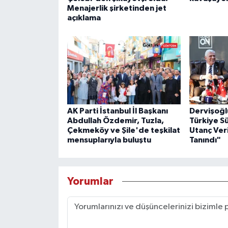
Menajerlik şirketinden jet
açıklama
AK Parti İstanbul İl Başkanı
Dervişoğl
Abdullah Özdemir, Tuzla,
Türkiye S
Çekmeköy ve Şile'de teşkilat
Utanç Veri
mensuplarıyla buluştu
Tanındı"
Yorumlar