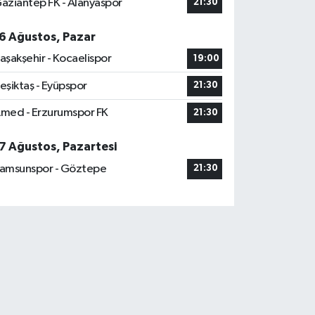
aziantep FK - Alanyaspor
21:30
6 Ağustos, Pazar
aşakşehir - Kocaelispor
19:00
eşiktaş - Eyüpspor
21:30
med - Erzurumspor FK
21:30
7 Ağustos, Pazartesi
amsunspor - Göztepe
21:30