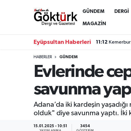
GÜNDEM
DERGİ
Anne Çocuk
Eyüpsultan Hava Durumu
MAGAZİN
BİLİM
Eyüpsultan Trafik Yoğunluk Haritası
Eyüpsultan Haberleri
11:12
Kemerburg
DERGİ
Süper Lig Puan Durumu ve Fikstür
HABERLER
GÜNDEM
Evlerinde cep
DÜNYA
Tüm Manşetler
EĞİTİM
Son Dakika Haberleri
savunma yapt
EKONOMİ
Haber Arşivi
Adana’da iki kardeşin yaşadığı m
GÖKTÜRK
olduk" diye savunma yaptı. İki
GÜNDEM
15.01.2025 - 10:51
3454
YAYINLANMA
GÖSTERIM