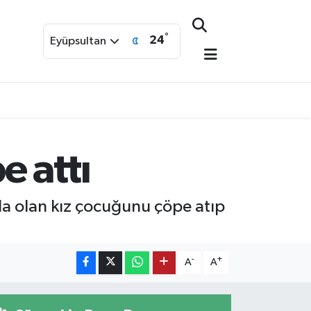
°
24
Eyüpsultan
 attı
nda olan kız çocuğunu çöpe atıp
-
+
A
A