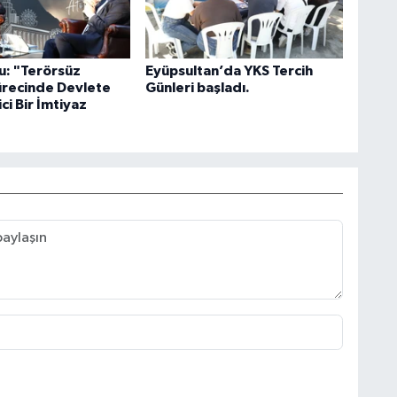
u: "Terörsüz
Eyüpsultan’da YKS Tercih
ürecinde Devlete
Günleri başladı.
ci Bir İmtiyaz