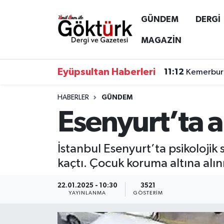
GÜNDEM
DERGİ
Anne Çocuk
Eyüpsultan Hava Durumu
MAGAZİN
BİLİM
Eyüpsultan Trafik Yoğunluk Haritası
Eyüpsultan Haberleri
11:12
Kemerburg
DERGİ
Süper Lig Puan Durumu ve Fikstür
HABERLER
GÜNDEM
Esenyurt’ta 
DÜNYA
Tüm Manşetler
EĞİTİM
Son Dakika Haberleri
İstanbul Esenyurt’ta psikolojik
kaçtı. Çocuk koruma altına alınır
EKONOMİ
Haber Arşivi
22.01.2025 - 10:30
3521
GÖKTÜRK
YAYINLANMA
GÖSTERIM
GÜNDEM