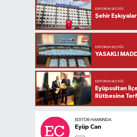
EDITÖRÜN SEÇTIĞI
Şehir Eşkıyala
EDITÖRÜN SEÇTIĞI
YASAKLI MADD
EDITÖRÜN SEÇTIĞI
Eyüpsultan İlç
Rütbesine Terfi
EDITÖR HAKKINDA
Eyüp Can