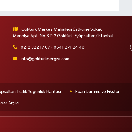
Göktürk Merkez Mahallesi Üstküme Sokak
Manolya Apt. No.3 D.2 Göktürk-Eyüpsultan/İstanbul
0212 322 17 07 - 0541 271 24 48
info@gokturkdergisi.com
üpsultan Trafik Yoğunluk Haritası
Puan Durumu ve Fikstür
ber Arşivi