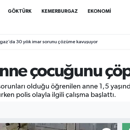
GÖKTÜRK
KEMERBURGAZ
EKONOMİ
az’da 30 yılık imar sorunu çözüme kavuşuyor
anne çocuğunu çöpe
 sorunları olduğu öğrenilen anne 1,5 yaşı
ken polis olayla ilgili çalışma başlattı.