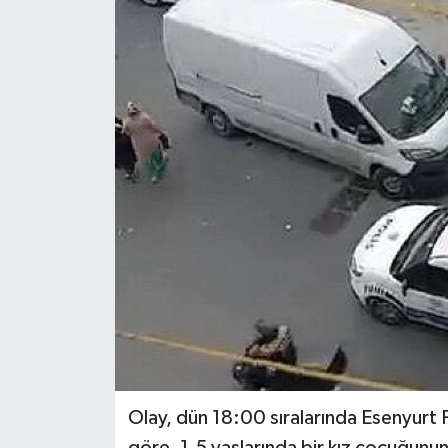
KEMERBURGAZ
KÜLTÜR - SANAT
MAGAZİN
ÖZEL HABER
SAĞLIK
SPOR
TEKNOLOJİ
TİCARET
Olay, dün 18:00 sıralarında Esenyurt 
YAŞAM