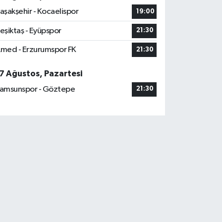
aşakşehir - Kocaelispor
19:00
eşiktaş - Eyüpspor
21:30
med - Erzurumspor FK
21:30
7 Ağustos, Pazartesi
amsunspor - Göztepe
21:30