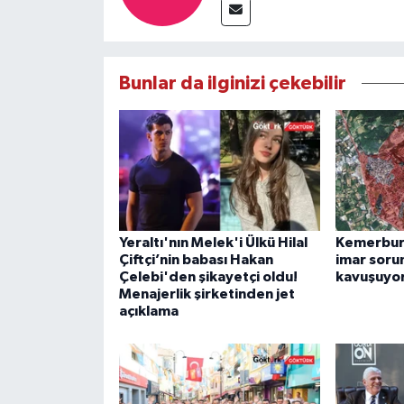
Bunlar da ilginizi çekebilir
Yeraltı'nın Melek'i Ülkü Hilal
Kemerburg
Çiftçi’nin babası Hakan
imar soru
Çelebi'den şikayetçi oldu!
kavuşuyo
Menajerlik şirketinden jet
açıklama