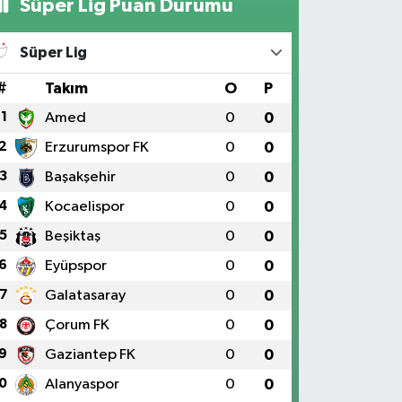
Süper Lig Puan Durumu
Süper Lig
#
Takım
O
P
1
Amed
0
0
2
Erzurumspor FK
0
0
3
Başakşehir
0
0
4
Kocaelispor
0
0
5
Beşiktaş
0
0
6
Eyüpspor
0
0
7
Galatasaray
0
0
8
Çorum FK
0
0
9
Gaziantep FK
0
0
0
Alanyaspor
0
0