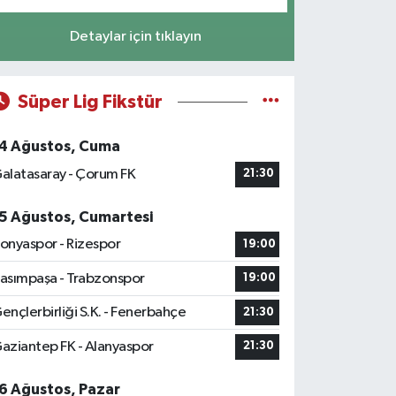
Detaylar için tıklayın
Süper Lig Fikstür
4 Ağustos, Cuma
alatasaray - Çorum FK
21:30
5 Ağustos, Cumartesi
onyaspor - Rizespor
19:00
asımpaşa - Trabzonspor
19:00
ençlerbirliği S.K. - Fenerbahçe
21:30
aziantep FK - Alanyaspor
21:30
6 Ağustos, Pazar