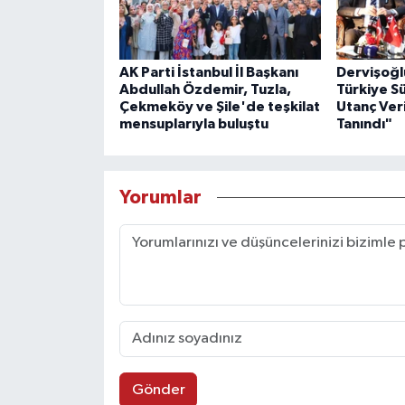
AK Parti İstanbul İl Başkanı
Dervişoğl
Abdullah Özdemir, Tuzla,
Türkiye S
Çekmeköy ve Şile'de teşkilat
Utanç Veri
mensuplarıyla buluştu
Tanındı"
Yorumlar
Gönder