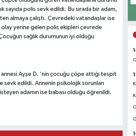
un çöpte olduğunu gören vatandaşlarla durumu
çok sayıda polis sevk edildi. Bu sırada bir adam,
en almaya çalıştı. Çevredeki vatandaşlar ise
olay yerine gelen polis ekipleri çevrede
Çocuğun sağlık durumunun iyi olduğu
1
G
 annesi Ayşe D. ‘nin çocuğu çöpe attığı tespit
1
e sevk edildi. Annenin psikolojik sorunları
K
steyen adamın ise babası olduğu öğrenildi.
K
G
G
1