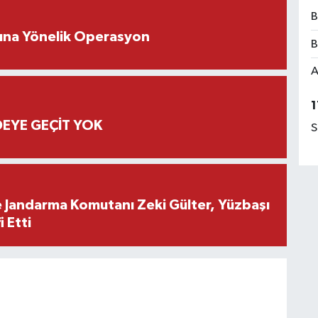
B
rına Yönelik Operasyon
B
A
1
EYE GEÇİT YOK
S
e Jandarma Komutanı Zeki Gülter, Yüzbaşı
 Etti