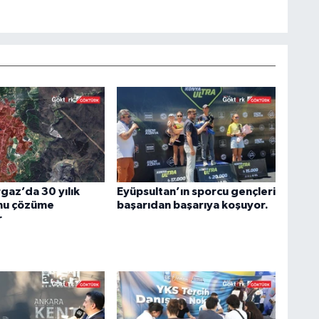
az’da 30 yılık
Eyüpsultan’ın sporcu gençleri
nu çözüme
başarıdan başarıya koşuyor.
r