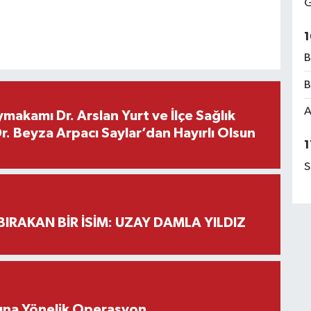
G
1
B
B
A
makamı Dr. Arslan Yurt ve İlçe Sağlık
. Beyza Arpacı Saylar’dan Hayırlı Olsun
1
S
BIRAKAN BİR İSİM: UZAY DAMLA YILDIZ
rına Yönelik Operasyon