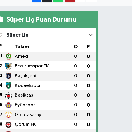
Süper Lig Puan Durumu
Süper Lig
#
Takım
O
P
1
Amed
0
0
2
Erzurumspor FK
0
0
3
Başakşehir
0
0
4
Kocaelispor
0
0
5
Beşiktaş
0
0
6
Eyüpspor
0
0
7
Galatasaray
0
0
8
Çorum FK
0
0