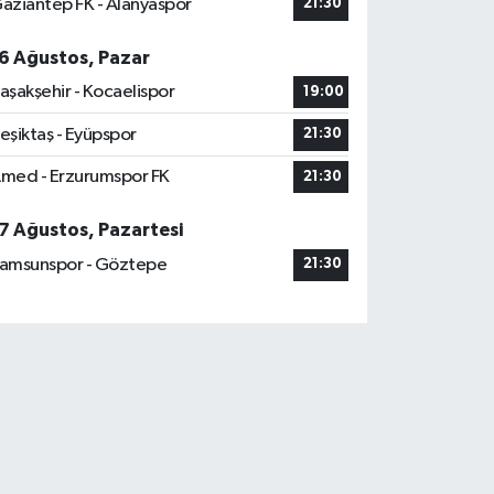
aziantep FK - Alanyaspor
21:30
6 Ağustos, Pazar
aşakşehir - Kocaelispor
19:00
eşiktaş - Eyüpspor
21:30
med - Erzurumspor FK
21:30
7 Ağustos, Pazartesi
amsunspor - Göztepe
21:30