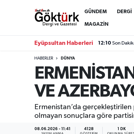
GÜNDEM
DERGİ
Anne Çocuk
Eyüpsultan Hava Durumu
MAGAZİN
BİLİM
Eyüpsultan Trafik Yoğunluk Haritası
Eyüpsultan Haberleri
12:10
Son Dakik
DERGİ
Süper Lig Puan Durumu ve Fikstür
HABERLER
DÜNYA
ERMENİSTAN
DÜNYA
Tüm Manşetler
EĞİTİM
Son Dakika Haberleri
VE AZERBAY
EKONOMİ
Haber Arşivi
Ermenistan’da gerçekleştirilen
GÖKTÜRK
olmayan sonuçlara göre partisi
GÜNDEM
08.06.2026 - 11:41
4128
1 DK
YAYINLANMA
GÖSTERIM
OKUNMA SÜRES