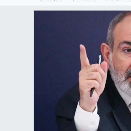
KEMERBURGAZ
KÜLTÜR - SANAT
MAGAZİN
ÖZEL HABER
SAĞLIK
SPOR
TEKNOLOJİ
TİCARET
YAŞAM