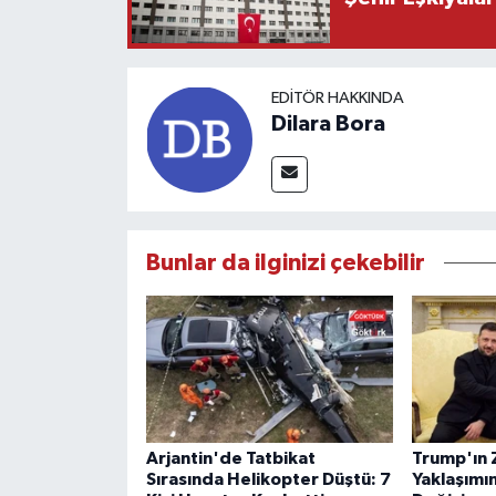
EDITÖR HAKKINDA
Dilara Bora
Bunlar da ilginizi çekebilir
Arjantin'de Tatbikat
Trump'ın 
Sırasında Helikopter Düştü: 7
Yaklaşımı