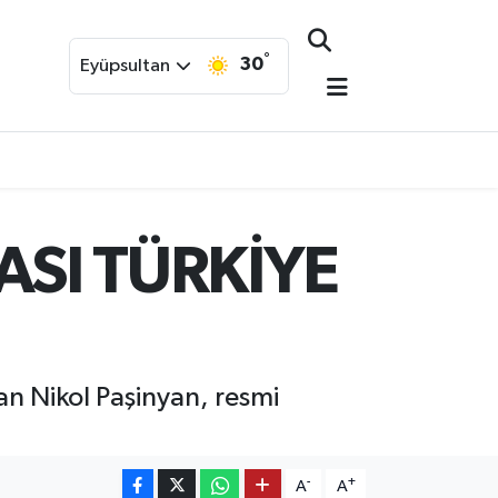
°
30
Eyüpsultan
SI TÜRKİYE
n Nikol Paşinyan, resmi
-
+
A
A