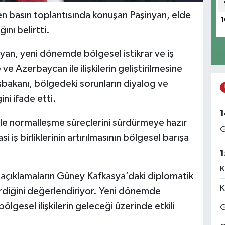
n basın toplantısında konuşan Paşinyan, elde
1
ını belirtti.
yan, yeni dönemde bölgesel istikrar ve iş
ve Azerbaycan ile ilişkilerin geliştirilmesine
bakanı, bölgedeki sorunların diyalog ve
ni ifade etti.
1
le normalleşme süreçlerini sürdürmeye hazır
G
 iş birliklerinin artırılmasının bölgesel barışa
1
K
 açıklamaların Güney Kafkasya’daki diplomatik
K
erdiğini değerlendiriyor. Yeni dönemde
bölgesel ilişkilerin geleceği üzerinde etkili
G