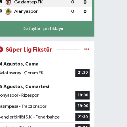
9
Gaziantep FK
0
0
0
Alanyaspor
0
0
Detaylar için tıklayın
Süper Lig Fikstür
4 Ağustos, Cuma
alatasaray - Çorum FK
21:30
5 Ağustos, Cumartesi
onyaspor - Rizespor
19:00
asımpaşa - Trabzonspor
19:00
ençlerbirliği S.K. - Fenerbahçe
21:30