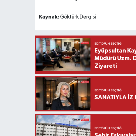
Kaynak:
Göktürk Dergisi
EDITÖRÜN SEÇTIĞI
Eyüpsultan Kay
Müdürü Uzm. Dr
Ziyareti
EDITÖRÜN SEÇTIĞI
SANATIYLA İZ 
EDITÖRÜN SEÇTIĞI
Şehir Eşkıyala