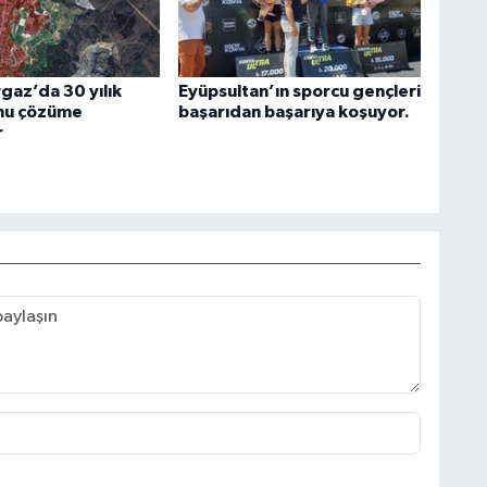
az’da 30 yılık
Eyüpsultan’ın sporcu gençleri
nu çözüme
başarıdan başarıya koşuyor.
r