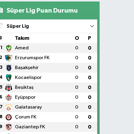
Süper Lig Puan Durumu
Süper Lig
#
Takım
O
P
1
Amed
0
0
2
Erzurumspor FK
0
0
3
Başakşehir
0
0
4
Kocaelispor
0
0
5
Beşiktaş
0
0
6
Eyüpspor
0
0
7
Galatasaray
0
0
8
Çorum FK
0
0
9
Gaziantep FK
0
0