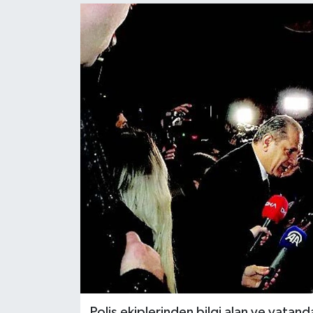
KEMERBURGAZ
KÜLTÜR - SANAT
MAGAZİN
ÖZEL HABER
SAĞLIK
SPOR
TEKNOLOJİ
TİCARET
YAŞAM
Polis ekiplerinden bilgi alan ve vatand