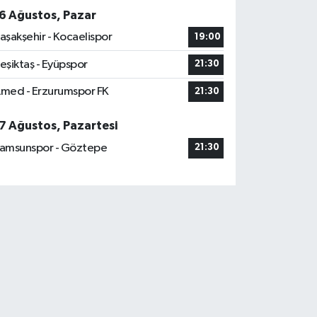
6 Ağustos, Pazar
aşakşehir - Kocaelispor
19:00
eşiktaş - Eyüpspor
21:30
med - Erzurumspor FK
21:30
7 Ağustos, Pazartesi
amsunspor - Göztepe
21:30