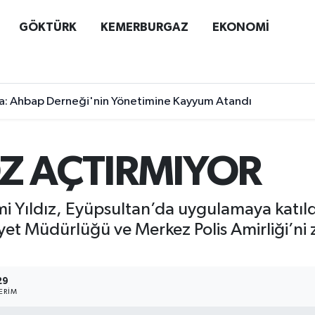
GÖKTÜRK
KEMERBURGAZ
EKONOMİ
a: Ahbap Derneği'nin Yönetimine Kayyum Atandı
Z AÇTIRMIYOR
 Yıldız, Eyüpsultan’da uygulamaya katıld
et Müdürlüğü ve Merkez Polis Amirliği’ni z
29
ERIM