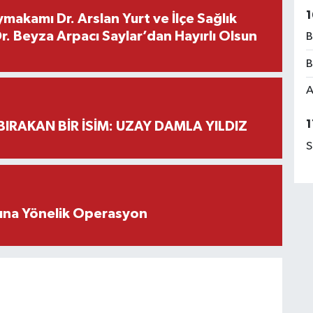
1
makamı Dr. Arslan Yurt ve İlçe Sağlık
. Beyza Arpacı Saylar’dan Hayırlı Olsun
B
B
A
1
BIRAKAN BİR İSİM: UZAY DAMLA YILDIZ
S
rına Yönelik Operasyon