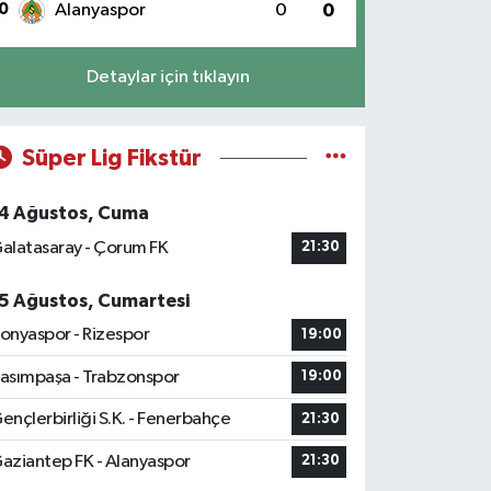
0
Alanyaspor
0
0
Detaylar için tıklayın
Süper Lig Fikstür
4 Ağustos, Cuma
alatasaray - Çorum FK
21:30
5 Ağustos, Cumartesi
onyaspor - Rizespor
19:00
asımpaşa - Trabzonspor
19:00
ençlerbirliği S.K. - Fenerbahçe
21:30
aziantep FK - Alanyaspor
21:30