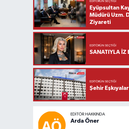
EDITÖRÜN SEÇTIĞI
Eyüpsultan Kay
Müdürü Uzm. Dr
Ziyareti
EDITÖRÜN SEÇTIĞI
SANATIYLA İZ 
EDITÖRÜN SEÇTIĞI
Şehir Eşkıyala
EDITÖR HAKKINDA
Arda Öner