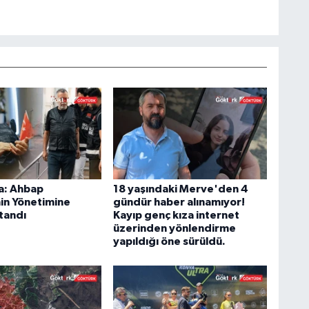
a: Ahbap
18 yaşındaki Merve'den 4
in Yönetimine
gündür haber alınamıyor!
tandı
Kayıp genç kıza internet
üzerinden yönlendirme
yapıldığı öne sürüldü.