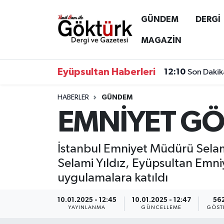
GÜNDEM
DERGİ
Anne Çocuk
Eyüpsultan Hava Durumu
MAGAZİN
BİLİM
Eyüpsultan Trafik Yoğunluk Haritası
Eyüpsultan Haberleri
12:10
Son Dakik
DERGİ
Süper Lig Puan Durumu ve Fikstür
HABERLER
GÜNDEM
EMNİYET GÖ
DÜNYA
Tüm Manşetler
EĞİTİM
Son Dakika Haberleri
İstanbul Emniyet Müdürü Selami
Selami Yıldız, Eyüpsultan Emniy
EKONOMİ
Haber Arşivi
uygulamalara katıldı
GÖKTÜRK
10.01.2025 - 12:45
10.01.2025 - 12:47
56
YAYINLANMA
GÜNCELLEME
GÖST
GÜNDEM