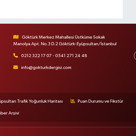
Göktürk Merkez Mahallesi Üstküme Sokak
Manolya Apt. No.3 D.2 Göktürk-Eyüpsultan/İstanbul
0212 322 17 07 - 0541 271 24 48
info@gokturkdergisi.com
üpsultan Trafik Yoğunluk Haritası
Puan Durumu ve Fikstür
ber Arşivi