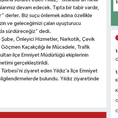
1
larımız devam edecek. Tıpta bir tabir vardır,
 derler. Biz suçu önlemek adına özellikle
zin ve geleceğimizi çalan uyuşturucu
ıkla sürdüreceğiz” dedi.
Şube, Önleyici Hizmetler, Narkotik, Çevik
 Göçmen Kaçakçılığı ile Mücadele, Trafik
1
tan ilçe Emniyet Müdürlüğü ekiplerinin
G
netimi gerçekleştirildi.
ürbesi’ni ziyaret eden Yıldız’a İlçe Emniyet
1
lgilendirmelerde bulundu. Yıldız ziyaretinde
K
K
G
G