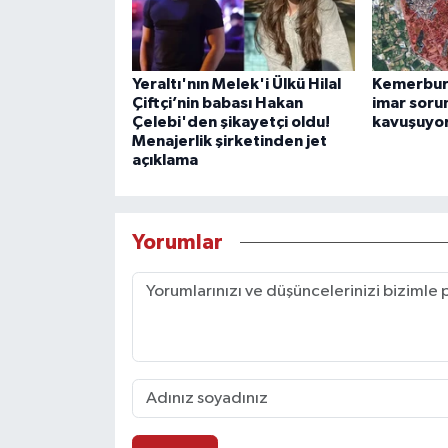
Yeraltı'nın Melek'i Ülkü Hilal
Kemerburg
Çiftçi’nin babası Hakan
imar soru
Çelebi'den şikayetçi oldu!
kavuşuyo
Menajerlik şirketinden jet
açıklama
Yorumlar