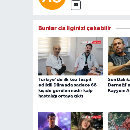
Bunlar da ilginizi çekebilir
Türkiye'de ilk kez tespit
Son Dakik
edildi! Dünyada sadece 68
Derneği'n
kişide görülen nadir kalp
Kayyum A
hastalığı ortaya çıktı