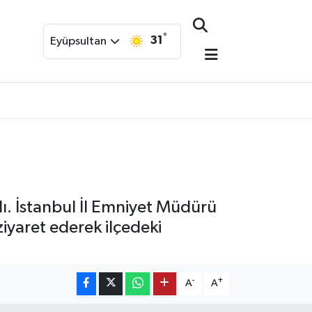
°
31
Eyüpsultan
ı. İstanbul İl Emniyet Müdürü
iyaret ederek ilçedeki
-
+
A
A