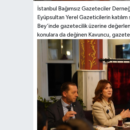
İstanbul Bağımsız Gazeteciler Derneği 
Eyüpsultan Yerel Gazeticilerin katılım
Bey’inde gazetecilik üzerine değerle
konulara da değinen Kavuncu, gazetecil