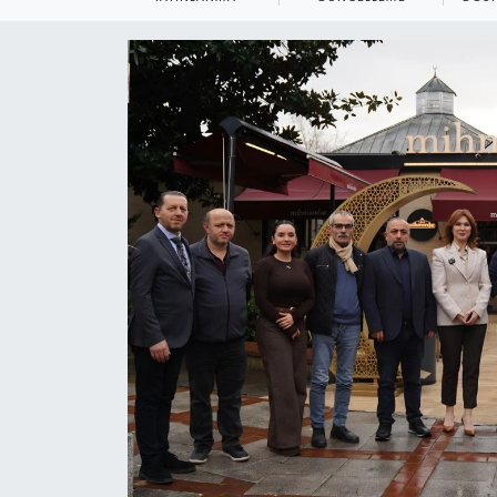
KEMERBURGAZ
KÜLTÜR - SANAT
MAGAZİN
ÖZEL HABER
SAĞLIK
SPOR
TEKNOLOJİ
TİCARET
YAŞAM