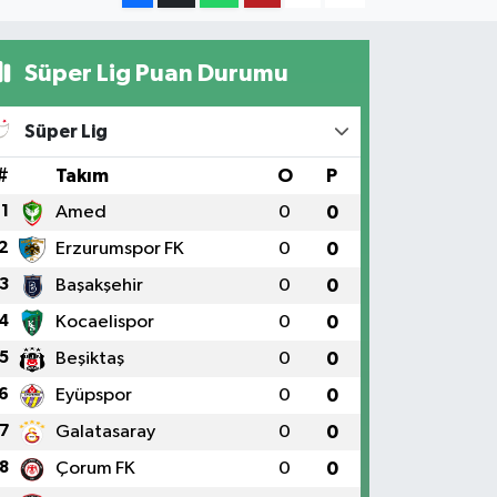
Süper Lig Puan Durumu
Süper Lig
#
Takım
O
P
1
Amed
0
0
2
Erzurumspor FK
0
0
3
Başakşehir
0
0
4
Kocaelispor
0
0
5
Beşiktaş
0
0
6
Eyüpspor
0
0
7
Galatasaray
0
0
8
Çorum FK
0
0