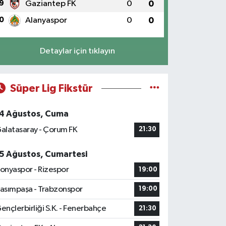
9
Gaziantep FK
0
0
0
Alanyaspor
0
0
Detaylar için tıklayın
Süper Lig Fikstür
4 Ağustos, Cuma
alatasaray - Çorum FK
21:30
5 Ağustos, Cumartesi
onyaspor - Rizespor
19:00
asımpaşa - Trabzonspor
19:00
ençlerbirliği S.K. - Fenerbahçe
21:30