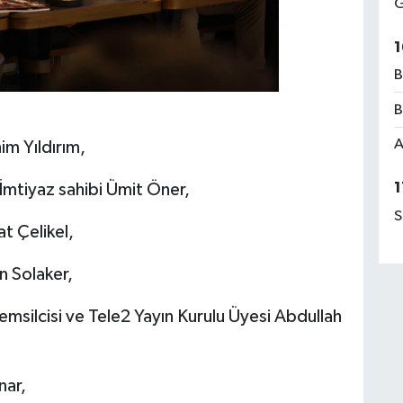
G
1
B
B
A
him Yıldırım,
1
İmtiyaz sahibi Ümit Öner,
S
t Çelikel,
n Solaker,
Temsilcisi ve Tele2 Yayın Kurulu Üyesi Abdullah
nar,