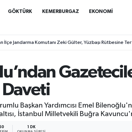
GÖKTÜRK
KEMERBURGAZ
EKONOMİ
n İlçe Jandarma Komutanı Zeki Gülter, Yüzbaşı Rütbesine Terf
lu’ndan Gazetecil
 Daveti
Sorumlu Başkan Yardımcısı Emel Bilenoğlu'
tısı, İstanbul Milletvekili Buğra Kavuncu'n
50
1 DK
ERIM
OKUNMA SÜRESI