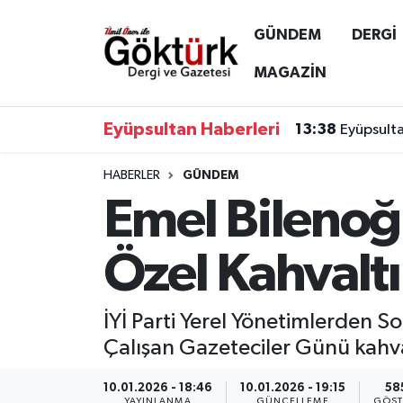
GÜNDEM
DERGİ
Anne Çocuk
Eyüpsultan Hava Durumu
MAGAZİN
BİLİM
Eyüpsultan Trafik Yoğunluk Haritası
Eyüpsultan Haberleri
13:38
Eyüpsulta
DERGİ
Süper Lig Puan Durumu ve Fikstür
HABERLER
GÜNDEM
Emel Bilenoğ
DÜNYA
Tüm Manşetler
EĞİTİM
Son Dakika Haberleri
Özel Kahvaltı
EKONOMİ
Haber Arşivi
İYİ Parti Yerel Yönetimlerden 
GÖKTÜRK
Çalışan Gazeteciler Günü kahval
GÜNDEM
10.01.2026 - 18:46
10.01.2026 - 19:15
58
YAYINLANMA
GÜNCELLEME
GÖST