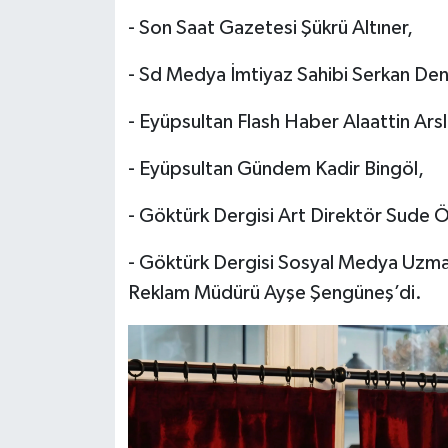
- ⁠Son Saat Gazetesi Şükrü Altıner,
- ⁠Sd Medya İmtiyaz Sahibi Serkan Den
- ⁠Eyüpsultan Flash Haber Alaattin Arsl
- ⁠Eyüpsultan Gündem Kadir Bingöl,
- ⁠Göktürk Dergisi Art Direktör Sude Ö
- ⁠Göktürk Dergisi Sosyal Medya Uzm
Reklam Müdürü Ayşe Şengüneş’di.