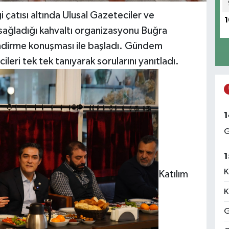
çatısı altında Ulusal Gazeteciler ve
1
 sağladığı kahvaltı organizasyonu Buğra
ndirme konuşması ile başladı. Gündem
eri tek tek tanıyarak sorularını yanıtladı.
1
G
1
K
Katılım
K
G