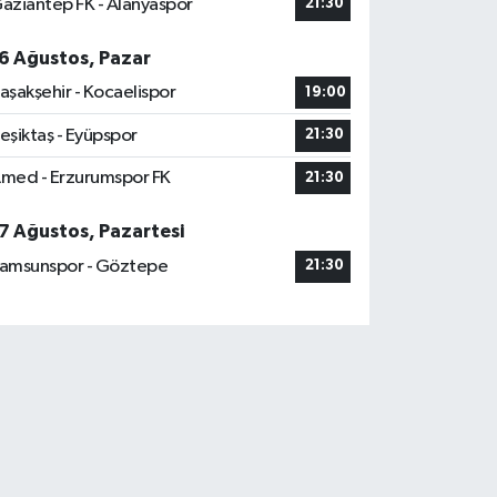
aziantep FK - Alanyaspor
21:30
6 Ağustos, Pazar
aşakşehir - Kocaelispor
19:00
eşiktaş - Eyüpspor
21:30
med - Erzurumspor FK
21:30
7 Ağustos, Pazartesi
amsunspor - Göztepe
21:30