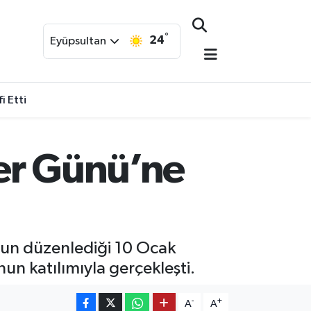
°
24
Eyüpsultan
i Etti
er Günü’ne
nun düzenlediği 10 Ocak
un katılımıyla gerçekleşti.
-
+
A
A