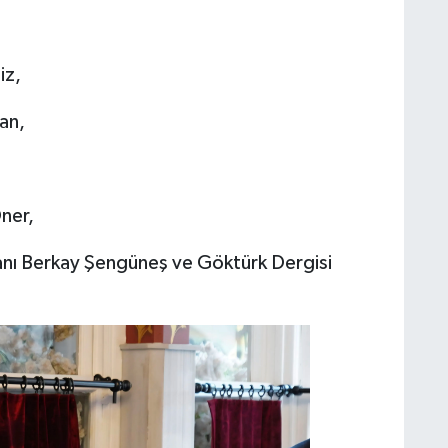
iz,
an,
ner,
anı Berkay Şengüneş ve Göktürk Dergisi