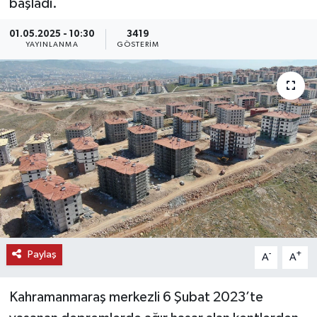
başladı.
KEMERBURGAZ
01.05.2025 - 10:30
3419
YAYINLANMA
GÖSTERIM
KÜLTÜR - SANAT
MAGAZİN
ÖZEL HABER
SAĞLIK
SPOR
TEKNOLOJİ
Paylaş
-
+
A
A
TİCARET
Kahramanmaraş merkezli 6 Şubat 2023’te
YAŞAM