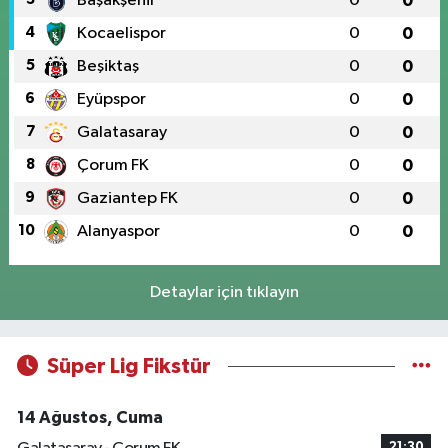
Başakşehir
0
0
4
Kocaelispor
0
0
5
Beşiktaş
0
0
6
Eyüpspor
0
0
7
Galatasaray
0
0
8
Çorum FK
0
0
9
Gaziantep FK
0
0
10
Alanyaspor
0
0
Detaylar için tıklayın
Süper Lig Fikstür
14 Ağustos, Cuma
21:30