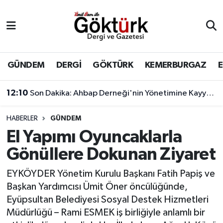
Anne Çocuk
Eyüpsultan Hava Durumu
BİLİM
Eyüpsultan Trafik Yoğunluk Haritası
GÜNDEM
DERGİ
GÖKTÜRK
KEMERBURGAZ
DERGİ
Süper Lig Puan Durumu ve Fikstür
12:10
Son Dakika: Ahbap Derneği'nin Yönetimine Kayyum Atandı
DÜNYA
Tüm Manşetler
HABERLER
GÜNDEM
El Yapımı Oyuncaklarla
EĞİTİM
Son Dakika Haberleri
Gönüllere Dokunan Ziyaret
EKONOMİ
Haber Arşivi
EYKÖYDER Yönetim Kurulu Başkanı Fatih Papiş ve
Başkan Yardımcısı Ümit Öner öncülüğünde,
GÖKTÜRK
Eyüpsultan Belediyesi Sosyal Destek Hizmetleri
Müdürlüğü – Rami ESMEK iş birliğiyle anlamlı bir
GÜNDEM