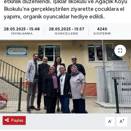
etkinlik düzenlendi. Işıklar İlkokulu ve Ağaçlık Köyü
İlkokulu’na gerçekleştirilen ziyarette çocuklara el
KEMERBURGAZ
yapımı, organik oyuncaklar hediye edildi.
KÜLTÜR - SANAT
28.05.2025 - 15:48
28.05.2025 - 15:57
4240
YAYINLANMA
GÜNCELLEME
GÖSTERIM
MAGAZİN
ÖZEL HABER
SAĞLIK
SPOR
TEKNOLOJİ
TİCARET
Paylaş
-
+
A
A
YAŞAM