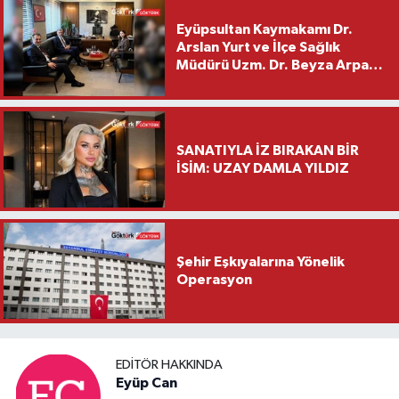
Eyüpsultan Kaymakamı Dr.
Arslan Yurt ve İlçe Sağlık
Müdürü Uzm. Dr. Beyza Arpacı
Saylar’dan Hayırlı Olsun
Ziyareti
SANATIYLA İZ BIRAKAN BİR
İSİM: UZAY DAMLA YILDIZ
Şehir Eşkıyalarına Yönelik
Operasyon
EDITÖR HAKKINDA
Eyüp Can