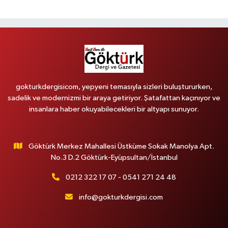
gokturkdergisicom, yepyeni temasıyla sizleri buluştururken,
sadelik ve modernizmi bir araya getiriyor. Şatafattan kaçınıyor ve
insanlara haber okuyabilecekleri bir altyapı sunuyor.
Göktürk Merkez Mahallesi Üstküme Sokak Manolya Apt.
No.3 D.2 Göktürk-Eyüpsultan/İstanbul
0212 322 17 07 - 0541 271 24 48
info@gokturkdergisi.com