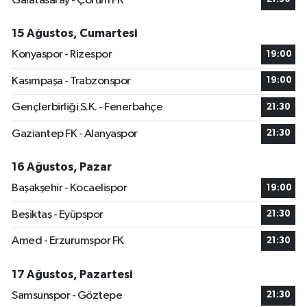
Galatasaray - Çorum FK
15 Ağustos, Cumartesi
Konyaspor - Rizespor
19:00
Kasımpaşa - Trabzonspor
19:00
Gençlerbirliği S.K. - Fenerbahçe
21:30
Gaziantep FK - Alanyaspor
21:30
16 Ağustos, Pazar
Başakşehir - Kocaelispor
19:00
Beşiktaş - Eyüpspor
21:30
Amed - Erzurumspor FK
21:30
17 Ağustos, Pazartesi
Samsunspor - Göztepe
21:30