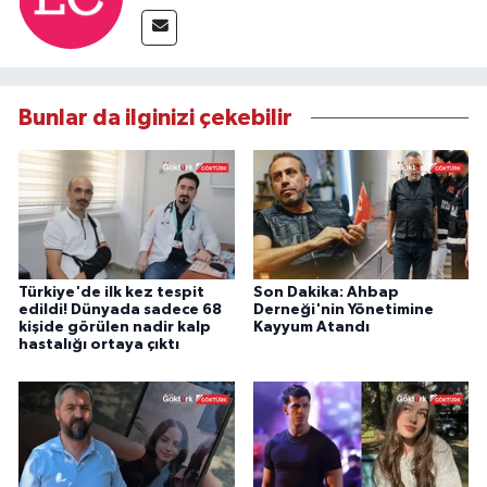
Bunlar da ilginizi çekebilir
Türkiye'de ilk kez tespit
Son Dakika: Ahbap
edildi! Dünyada sadece 68
Derneği'nin Yönetimine
kişide görülen nadir kalp
Kayyum Atandı
hastalığı ortaya çıktı