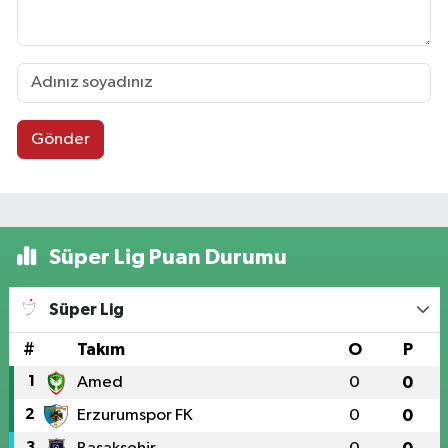
Gönder
Süper Lig Puan Durumu
Süper Lig
#
Takım
O
P
1
Amed
0
0
2
Erzurumspor FK
0
0
3