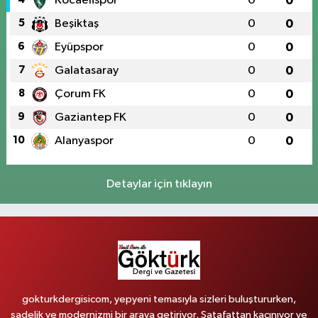
Kocaelispor
0
0
5
Beşiktaş
0
0
6
Eyüpspor
0
0
7
Galatasaray
0
0
8
Çorum FK
0
0
9
Gaziantep FK
0
0
10
Alanyaspor
0
0
Detaylar için tıklayın
gokturkdergisicom, yepyeni temasıyla sizleri buluştururken,
sadelik ve modernizmi bir araya getiriyor. Şatafattan kaçınıyor ve