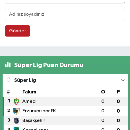
Gönder
Süper Lig Puan Durumu
Süper Lig
#
Takım
O
P
1
Amed
0
0
2
Erzurumspor FK
0
0
3
Başakşehir
0
0
4