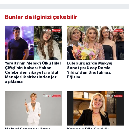
Bunlar da ilginizi çekebilir
Yeraltı'nın Melek'i Ülkü Hilal
Lüleburgaz’da Makyaj
Çiftçi’nin babası Hakan
Sanatçısı Uzay Damla
Çelebi'den şikayetçi oldu!
Yıldız’dan Unutulmaz
Menajerlik şirketinden jet
Eğitim
açıklama