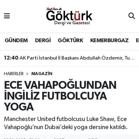
Anne Çocuk
Eyüpsultan Hava Durumu
BİLİM
Eyüpsultan Trafik Yoğunluk Haritası
GÜNDEM
DERGİ
GÖKTÜRK
KEMERBURGAZ
DERGİ
Süper Lig Puan Durumu ve Fikstür
12:40
AK Parti İstanbul İl Başkanı Abdullah Özdemir, Tuzla, Çekmeköy ve Şile'de teşkilat mensuplarıyla buluştu
DÜNYA
Tüm Manşetler
HABERLER
MAGAZİN
ECE VAHAPOĞLUNDAN
EĞİTİM
Son Dakika Haberleri
İNGİLİZ FUTBOLCUYA
EKONOMİ
Haber Arşivi
YOGA
GÖKTÜRK
Manchester United futbolcusu Luke Shaw, Ece
Vahapoğlu’nun Dubai’deki yoga dersine katıldı.
GÜNDEM