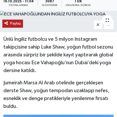
16.10.2025 - 11:04
3087
1 DK
YAYINLANMA
GÖSTERIM
OKUNMA SÜRESI
KEMERBURGAZ
KÜLTÜR - SANAT
Paylaş
-
+
A
A
MAGAZİN
Ünlü İngiliz futbolcu ve 5 milyon Instagram
takipçisine sahip Luke Shaw, yoğun futbol sezonu
ÖZEL HABER
arasında sürpriz bir şekilde kayıt yaptırarak global
yoga hocası Ece Vahapoğlu’nun Dubai’deki yoga
SAĞLIK
dersine katıldı.
SPOR
Jumeirah Marsa Al Arab otelinde gerçekleşen
TEKNOLOJİ
derste Shaw, yoğun tempodan uzaklaşıp nefes,
esneklik ve denge pratikleriyle yenilenme fırsatı
TİCARET
buldu.
YAŞAM