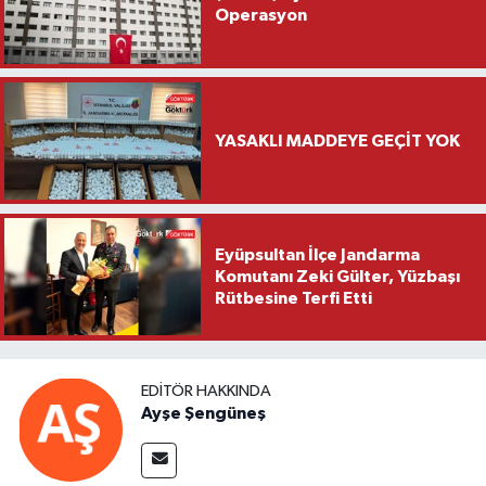
Operasyon
YASAKLI MADDEYE GEÇİT YOK
Eyüpsultan İlçe Jandarma
Komutanı Zeki Gülter, Yüzbaşı
Rütbesine Terfi Etti
EDITÖR HAKKINDA
Ayşe Şengüneş