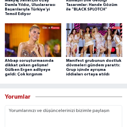
Makyaj Sanatçısı Uzay
Kumaşın Dile Geldiği
Damla Yıldız, Uluslararası
Tasarımlar: Hande Gözüm
Başarılarıyla Türkiye’yi
ile "BLACK SPLOTCH"
Temsil Ediyor
Ahbap soruşturmasında
Manifest grubunun dostluk
dikkat çeken gelişme!
dövmeleri gündem yarattı:
Gülben Ergen adliyeye
Grup içinde ayrışma
geldi: Çok kırgınım
iddiaları ortaya atıldı
Yorumlar