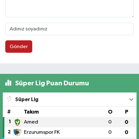
Gönder
Süper Lig Puan Durumu
Süper Lig
#
Takım
O
P
1
Amed
0
0
2
Erzurumspor FK
0
0