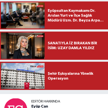
Eyüpsultan Kaymakamı Dr.
Arslan Yurt ve İlçe Sağlık
Müdürü Uzm. Dr. Beyza Arpacı
Saylar’dan Hayırlı Olsun
Ziyareti
SANATIYLA İZ BIRAKAN BİR
İSİM: UZAY DAMLA YILDIZ
Şehir Eşkıyalarına Yönelik
Operasyon
EDITÖR HAKKINDA
Eyüp Can