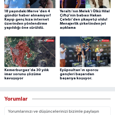
18 yaşındaki Merve'den 4
Yeraltı'nın Melek'i Ülkü Hilal
gündür haber alınamıyor!
Çiftçi’nin babası Hakan
Kayıp genç kıza internet
Çelebi'den şikayetçi oldu!
üzerinden yönlendirme
Menajerlik şirketinden jet
yapıldığı öne sürüldü.
açıklama
Kemerburgaz’da 30 yılık
Eyüpsultan’ın sporcu
imar sorunu çözüme
gençleri başarıdan
kavuşuyor
başarıya koşuyor.
Yorumlar