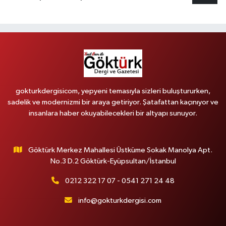
gokturkdergisicom, yepyeni temasıyla sizleri buluştururken,
sadelik ve modernizmi bir araya getiriyor. Şatafattan kaçınıyor ve
insanlara haber okuyabilecekleri bir altyapı sunuyor.
Göktürk Merkez Mahallesi Üstküme Sokak Manolya Apt.
No.3 D.2 Göktürk-Eyüpsultan/İstanbul
0212 322 17 07 - 0541 271 24 48
info@gokturkdergisi.com