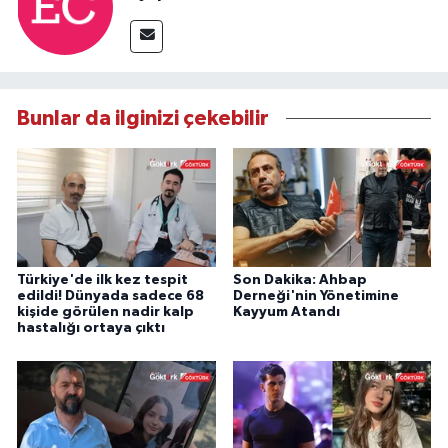
Bunlar da ilginizi çekebilir
Türkiye'de ilk kez tespit
Son Dakika: Ahbap
edildi! Dünyada sadece 68
Derneği'nin Yönetimine
kişide görülen nadir kalp
Kayyum Atandı
hastalığı ortaya çıktı