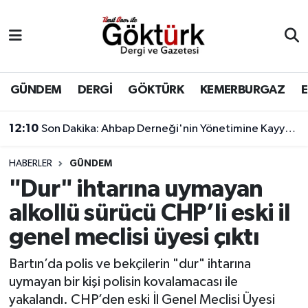
Anne Çocuk
Eyüpsultan Hava Durumu
BİLİM
Eyüpsultan Trafik Yoğunluk Haritası
GÜNDEM
DERGİ
GÖKTÜRK
KEMERBURGAZ
DERGİ
Süper Lig Puan Durumu ve Fikstür
12:10
Son Dakika: Ahbap Derneği'nin Yönetimine Kayyum Atandı
DÜNYA
Tüm Manşetler
HABERLER
GÜNDEM
"Dur" ihtarına uymayan
EĞİTİM
Son Dakika Haberleri
alkollü sürücü CHP’li eski il
EKONOMİ
Haber Arşivi
genel meclisi üyesi çıktı
GÖKTÜRK
Bartın’da polis ve bekçilerin "dur" ihtarına
uymayan bir kişi polisin kovalamacası ile
GÜNDEM
yakalandı. CHP’den eski İl Genel Meclisi Üyesi