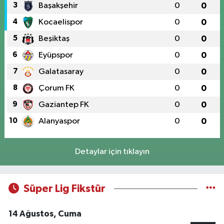
3
Başakşehir
0
0
4
Kocaelispor
0
0
5
Beşiktaş
0
0
6
Eyüpspor
0
0
7
Galatasaray
0
0
8
Çorum FK
0
0
9
Gaziantep FK
0
0
10
Alanyaspor
0
0
Detaylar için tıklayın
Süper Lig Fikstür
14 Ağustos, Cuma