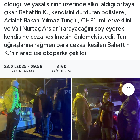
olduğu ve yasal sınırın üzerinde alkol aldığı ortaya
KEMERBURGAZ
çıkan Bahattin K., kendisini durduran polislere,
Adalet Bakanı Yılmaz Tunç’u, CHP’li milletvekilini
KÜLTÜR - SANAT
ve Vali Nurtaç Arslan’ı arayacağını söyleyerek
kendisine ceza kesilmesini önlemek istedi. Tüm
MAGAZİN
uğraşlarına rağmen para cezası kesilen Bahattin
K.’nin aracı ise otoparka çekildi.
ÖZEL HABER
23.01.2025 - 09:59
3160
YAYINLANMA
GÖSTERIM
SAĞLIK
SPOR
TEKNOLOJİ
TİCARET
YAŞAM