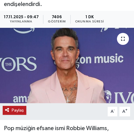
endişelendirdi.
KEMERBURGAZ
17.11.2025 - 09:47
7406
1 DK
YAYINLANMA
GÖSTERIM
OKUNMA SÜRESI
KÜLTÜR - SANAT
MAGAZİN
ÖZEL HABER
SAĞLIK
SPOR
TEKNOLOJİ
Paylaş
-
+
A
A
TİCARET
Pop müziğin efsane ismi Robbie Williams,
YAŞAM