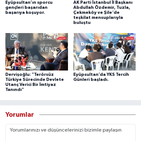
Eyüpsultan’ın sporcu
AK Parti İstanbul İl Başkanı
gençleri başarıdan
Abdullah Özdemir, Tuzla,
başarıya koşuyor.
Çekmeköy ve Şile'de
teşkilat mensuplarıyla
buluştu
Dervişoğlu: "Terörsüz
Eyüpsultan’da YKS Tercih
Türkiye Sürecinde Devlete
Günleri başladı.
Utanç Verici Bir İmtiyaz
Tanındı"
Yorumlar