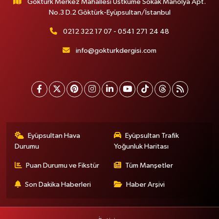
Göktürk Merkez Mahallesi Üstküme Sokak Manolya Apt.
No.3 D.2 Göktürk-Eyüpsultan/İstanbul
0212 322 17 07 - 0541 271 24 48
info@gokturkdergisi.com
Eyüpsultan Hava
Eyüpsultan Trafik
Durumu
Yoğunluk Haritası
Puan Durumu ve Fikstür
Tüm Manşetler
Son Dakika Haberleri
Haber Arşivi