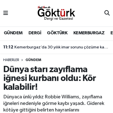
Anne Çocuk
Eyüpsultan Hava Durumu
BİLİM
Eyüpsultan Trafik Yoğunluk Haritası
GÜNDEM
DERGİ
GÖKTÜRK
KEMERBURGAZ
DERGİ
Süper Lig Puan Durumu ve Fikstür
11:12
Kemerburgaz’da 30 yılık imar sorunu çözüme kavuşuyor
DÜNYA
Tüm Manşetler
HABERLER
GÜNDEM
Dünya starı zayıflama
EĞİTİM
Son Dakika Haberleri
iğnesi kurbanı oldu: Kör
EKONOMİ
Haber Arşivi
kalabilir!
GÖKTÜRK
Dünyaca ünlü yıldız Robbie Williams, zayıflama
iğneleri nedeniyle görme kaybı yaşadı. Giderek
GÜNDEM
kötüye gittiğini belirten hayranlarını