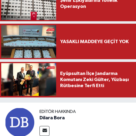
Şehir Eşkıyalarına Yönelik
Operasyon
YASAKLI MADDEYE GEÇİT YOK
Eyüpsultan İlçe Jandarma
Komutanı Zeki Gülter, Yüzbaşı
Rütbesine Terfi Etti
EDITÖR HAKKINDA
Dilara Bora