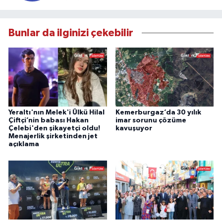
Bunlar da ilginizi çekebilir
Yeraltı'nın Melek'i Ülkü Hilal
Kemerburgaz’da 30 yılık
Çiftçi’nin babası Hakan
imar sorunu çözüme
Çelebi'den şikayetçi oldu!
kavuşuyor
Menajerlik şirketinden jet
açıklama