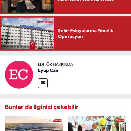
Şehir Eşkıyalarına Yönelik
Operasyon
EDITÖR HAKKINDA
Eyüp Can
Bunlar da ilginizi çekebilir