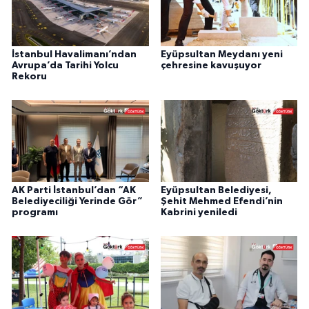
İstanbul Havalimanı’ndan
Eyüpsultan Meydanı yeni
Avrupa’da Tarihi Yolcu
çehresine kavuşuyor
Rekoru
AK Parti İstanbul’dan “AK
Eyüpsultan Belediyesi,
Belediyeciliği Yerinde Gör”
Şehit Mehmed Efendi’nin
programı
Kabrini yeniledi