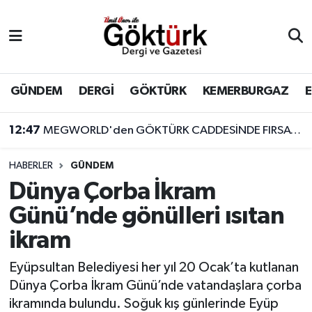
Anne Çocuk
Eyüpsultan Hava Durumu
BİLİM
Eyüpsultan Trafik Yoğunluk Haritası
GÜNDEM
DERGİ
GÖKTÜRK
KEMERBURGAZ
DERGİ
Süper Lig Puan Durumu ve Fikstür
12:47
MEGWORLD'den GÖKTÜRK CADDESİNDE FIRSAT!!! DEVREN KİRALIK CAFE
DÜNYA
Tüm Manşetler
HABERLER
GÜNDEM
Dünya Çorba İkram
EĞİTİM
Son Dakika Haberleri
Günü’nde gönülleri ısıtan
EKONOMİ
Haber Arşivi
ikram
GÖKTÜRK
Eyüpsultan Belediyesi her yıl 20 Ocak’ta kutlanan
Dünya Çorba İkram Günü’nde vatandaşlara çorba
GÜNDEM
ikramında bulundu. Soğuk kış günlerinde Eyüp