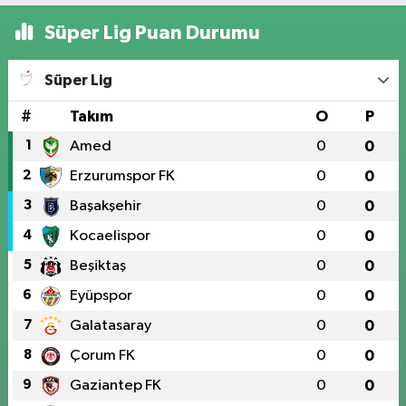
Süper Lig Puan Durumu
Süper Lig
#
Takım
O
P
1
Amed
0
0
2
Erzurumspor FK
0
0
3
Başakşehir
0
0
4
Kocaelispor
0
0
5
Beşiktaş
0
0
6
Eyüpspor
0
0
7
Galatasaray
0
0
8
Çorum FK
0
0
9
Gaziantep FK
0
0