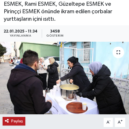
ESMEK, Rami ESMEK, Güzeltepe ESMEK ve
KEMERBURGAZ
Pirinççi ESMEK önünde ikram edilen çorbalar
yurttaşların içini ısıttı.
KÜLTÜR - SANAT
22.01.2025 - 11:34
3458
YAYINLANMA
GÖSTERIM
MAGAZİN
ÖZEL HABER
SAĞLIK
SPOR
TEKNOLOJİ
TİCARET
Paylaş
-
+
A
A
YAŞAM