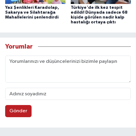
Yaz Şenlikleri Karadolap,
Türkiye'de ilk kez tespit
Sakarya ve Silahtarağa
edildi! Dünyada sadece 68
Mahallelerini şenlendirdi
kişide görülen nadir kalp
hastalığı ortaya çıktı
Yorumlar
Gönder