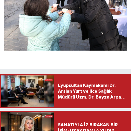
Eyüpsultan Kaymakamı Dr.
Arslan Yurt ve İlçe Sağlık
Müdürü Uzm. Dr. Beyza Arpacı
Saylar’dan Hayırlı Olsun
Ziyareti
SANATIYLA İZ BIRAKAN BİR
İSİM: UZAY DAMLA YILDIZ