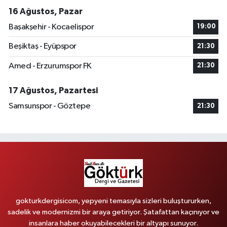
16 Ağustos, Pazar
Başakşehir - Kocaelispor
19:00
Beşiktaş - Eyüpspor
21:30
Amed - Erzurumspor FK
21:30
17 Ağustos, Pazartesi
Samsunspor - Göztepe
21:30
gokturkdergisicom, yepyeni temasıyla sizleri buluştururken,
sadelik ve modernizmi bir araya getiriyor. Şatafattan kaçınıyor ve
insanlara haber okuyabilecekleri bir altyapı sunuyor.