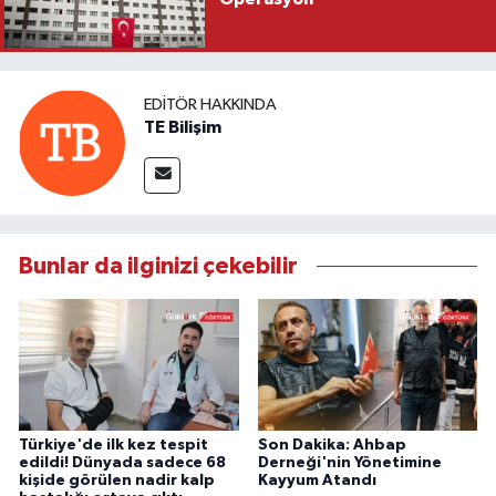
EDITÖR HAKKINDA
TE Bilişim
Bunlar da ilginizi çekebilir
Türkiye'de ilk kez tespit
Son Dakika: Ahbap
edildi! Dünyada sadece 68
Derneği'nin Yönetimine
kişide görülen nadir kalp
Kayyum Atandı