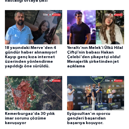
hastalığı ortaya çıktı
18 yaşındaki Merve'den 4
Yeraltı'nın Melek'i Ülkü Hilal
gündür haber alınamıyor!
Çiftçi’nin babası Hakan
Kayıp genç kıza internet
Çelebi'den şikayetçi oldu!
üzerinden yönlendirme
Menajerlik şirketinden jet
yapıldığı öne sürüldü.
açıklama
Kemerburgaz’da 30 yılık
Eyüpsultan’ın sporcu
imar sorunu çözüme
gençleri başarıdan
kavuşuyor
başarıya koşuyor.