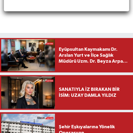
Eyüpsultan Kaymakamı Dr.
Arslan Yurt ve İlçe Sağlık
Müdürü Uzm. Dr. Beyza Arpacı
Saylar’dan Hayırlı Olsun
Ziyareti
SANATIYLA İZ BIRAKAN BİR
İSİM: UZAY DAMLA YILDIZ
Şehir Eşkıyalarına Yönelik
Operasyon