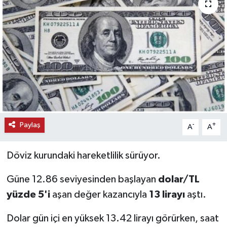
KEMERBURGAZ
KÜLTÜR - SANAT
MAGAZİN
ÖZEL HABER
SAĞLIK
Paylaş
-
+
A
A
SPOR
Döviz kurundaki hareketlilik sürüyor.
TEKNOLOJİ
Güne 12.86 seviyesinden başlayan
dolar/TL
yüzde 5'i
aşan değer kazancıyla
13 lirayı
aştı.
TİCARET
Dolar gün içi en yüksek 13.42 lirayı görürken, saat
YAŞAM