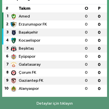
#
Takım
O
P
1
Amed
0
0
2
Erzurumspor FK
0
0
3
Başakşehir
0
0
4
Kocaelispor
0
0
5
Beşiktaş
0
0
6
Eyüpspor
0
0
7
Galatasaray
0
0
8
Çorum FK
0
0
9
Gaziantep FK
0
0
10
Alanyaspor
0
0
Detaylar için tıklayın