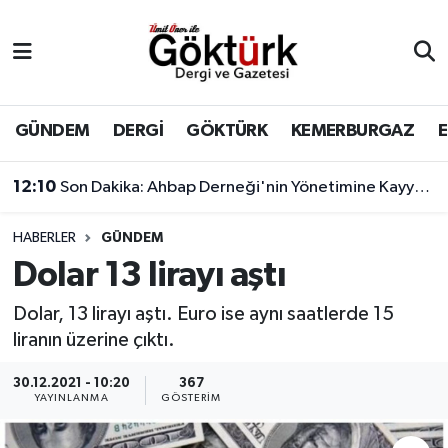
Anne Çocuk
Eyüpsultan Hava Durumu
BİLİM
Eyüpsultan Trafik Yoğunluk Haritası
GÜNDEM
DERGİ
GÖKTÜRK
KEMERBURGAZ
DERGİ
Süper Lig Puan Durumu ve Fikstür
12:10
Son Dakika: Ahbap Derneği'nin Yönetimine Kayyum Atandı
DÜNYA
Tüm Manşetler
HABERLER
GÜNDEM
Dolar 13 lirayı aştı
EĞİTİM
Son Dakika Haberleri
Dolar, 13 lirayı aştı. Euro ise aynı saatlerde 15
EKONOMİ
Haber Arşivi
liranın üzerine çıktı.
GÖKTÜRK
30.12.2021 - 10:20
367
YAYINLANMA
GÖSTERIM
GÜNDEM