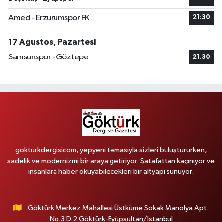
Amed - Erzurumspor FK
21:30
17 Ağustos, Pazartesi
Samsunspor - Göztepe
21:30
gokturkdergisicom, yepyeni temasıyla sizleri buluştururken,
sadelik ve modernizmi bir araya getiriyor. Şatafattan kaçınıyor ve
insanlara haber okuyabilecekleri bir altyapı sunuyor.
Göktürk Merkez Mahallesi Üstküme Sokak Manolya Apt.
No.3 D.2 Göktürk-Eyüpsultan/İstanbul