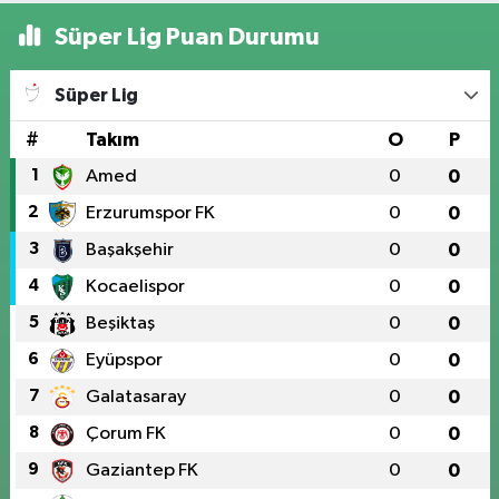
Süper Lig Puan Durumu
Süper Lig
#
Takım
O
P
1
Amed
0
0
2
Erzurumspor FK
0
0
3
Başakşehir
0
0
4
Kocaelispor
0
0
5
Beşiktaş
0
0
6
Eyüpspor
0
0
7
Galatasaray
0
0
8
Çorum FK
0
0
9
Gaziantep FK
0
0