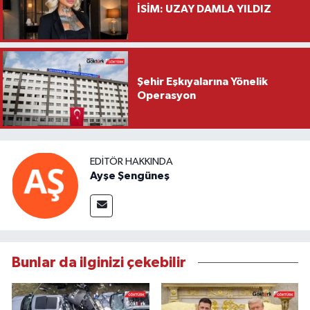
İSİM: UZAY DAMLA YILDIZ
Şehir Eşkıyalarına Yönelik
Operasyon
EDITÖR HAKKINDA
Ayşe Şengüneş
Bunlar da ilginizi çekebilir