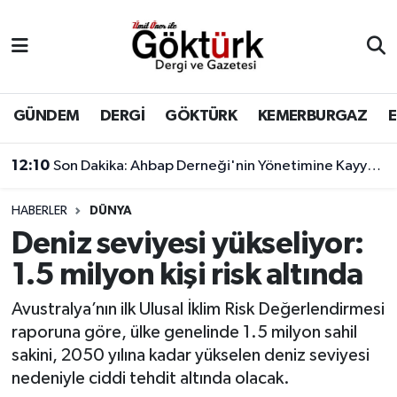
Anne Çocuk
Eyüpsultan Hava Durumu
BİLİM
Eyüpsultan Trafik Yoğunluk Haritası
GÜNDEM
DERGİ
GÖKTÜRK
KEMERBURGAZ
DERGİ
Süper Lig Puan Durumu ve Fikstür
12:10
Son Dakika: Ahbap Derneği'nin Yönetimine Kayyum Atandı
DÜNYA
Tüm Manşetler
HABERLER
DÜNYA
Deniz seviyesi yükseliyor:
EĞİTİM
Son Dakika Haberleri
1.5 milyon kişi risk altında
EKONOMİ
Haber Arşivi
Avustralya’nın ilk Ulusal İklim Risk Değerlendirmesi
raporuna göre, ülke genelinde 1.5 milyon sahil
GÖKTÜRK
sakini, 2050 yılına kadar yükselen deniz seviyesi
nedeniyle ciddi tehdit altında olacak.
GÜNDEM