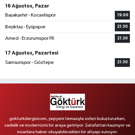
16 Ağustos, Pazar
Başakşehir - Kocaelispor
19:00
Beşiktaş - Eyüpspor
21:30
Amed - Erzurumspor FK
21:30
17 Ağustos, Pazartesi
Samsunspor - Göztepe
21:30
gokturkdergisicom, yepyeni temasıyla sizleri buluştururken,
sadelik ve modernizmi bir araya getiriyor. Şatafattan kaçınıyor ve
insanlara haber okuyabilecekleri bir altyapı sunuyor.