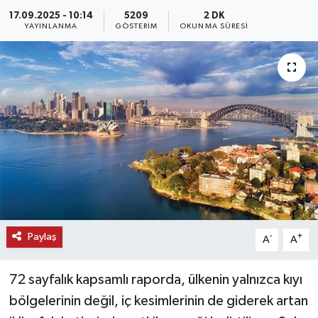
17.09.2025 - 10:14
5209
2 DK
KEMERBURGAZ
YAYINLANMA
GÖSTERIM
OKUNMA SÜRESI
KÜLTÜR - SANAT
MAGAZİN
ÖZEL HABER
SAĞLIK
SPOR
Paylaş
-
+
A
A
TEKNOLOJİ
72 sayfalık kapsamlı raporda, ülkenin yalnızca kıyı
TİCARET
bölgelerinin değil, iç kesimlerinin de giderek artan
YAŞAM