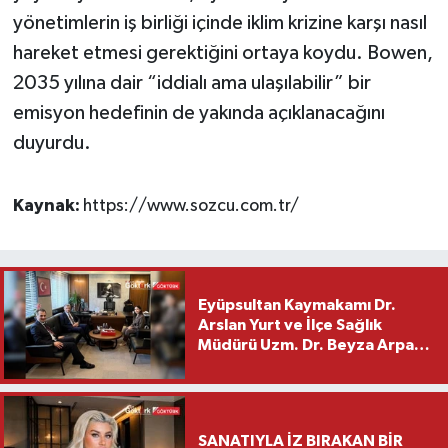
yönetimlerin iş birliği içinde iklim krizine karşı nasıl
hareket etmesi gerektiğini ortaya koydu. Bowen,
2035 yılına dair “iddialı ama ulaşılabilir” bir
emisyon hedefinin de yakında açıklanacağını
duyurdu.
Kaynak:
https://www.sozcu.com.tr/
Eyüpsultan Kaymakamı Dr.
Arslan Yurt ve İlçe Sağlık
Müdürü Uzm. Dr. Beyza Arpacı
Saylar’dan Hayırlı Olsun
Ziyareti
SANATIYLA İZ BIRAKAN BİR