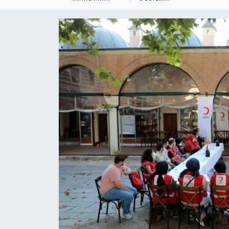
KEMERBURGAZ
KÜLTÜR - SANAT
MAGAZİN
ÖZEL HABER
SAĞLIK
SPOR
TEKNOLOJİ
TİCARET
YAŞAM