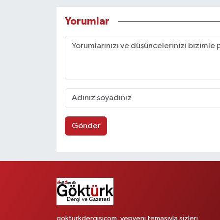
Yorumlar
Gönder
gokturkdergisicom, yepyeni temasıyla sizleri