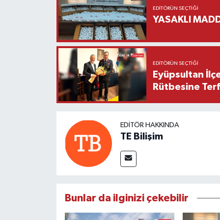
EDITÖRÜN SEÇTIĞI
YASAKLI MADD
EDITÖRÜN SEÇTIĞI
Eyüpsultan İlç
Rütbesine Terfi
EDITÖR HAKKINDA
TE Bilişim
Bunlar da ilginizi çekebilir