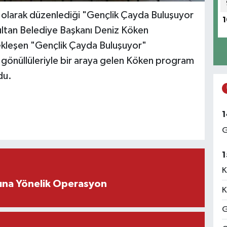
l olarak düzenlediği "Gençlik Çayda Buluşuyor
1
ltan Belediye Başkanı Deniz Köken
çekleşen "Gençlik Çayda Buluşuyor"
gönüllüleriyle bir araya gelen Köken program
du.
1
G
1
K
rına Yönelik Operasyon
K
G