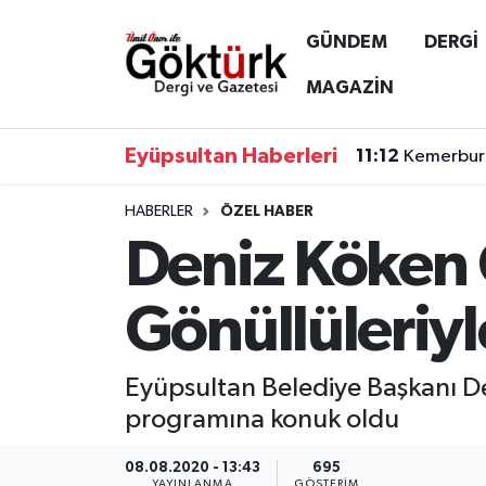
GÜNDEM
DERGİ
Anne Çocuk
Eyüpsultan Hava Durumu
MAGAZİN
BİLİM
Eyüpsultan Trafik Yoğunluk Haritası
Eyüpsultan Haberleri
11:12
Kemerburg
DERGİ
Süper Lig Puan Durumu ve Fikstür
HABERLER
ÖZEL HABER
Deniz Köken 
DÜNYA
Tüm Manşetler
EĞİTİM
Son Dakika Haberleri
Gönüllüleriyl
EKONOMİ
Haber Arşivi
Eyüpsultan Belediye Başkanı D
GÖKTÜRK
programına konuk oldu
GÜNDEM
08.08.2020 - 13:43
695
YAYINLANMA
GÖSTERIM