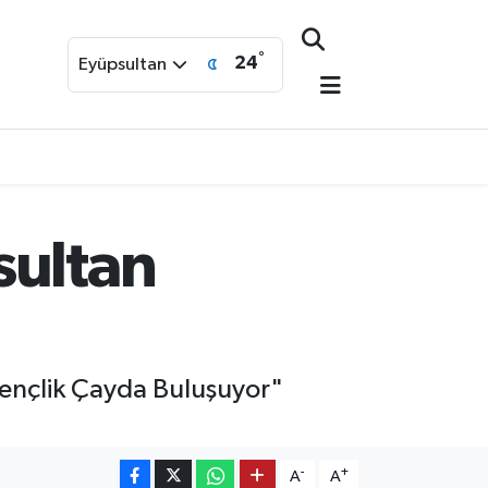
°
24
Eyüpsultan
sultan
Gençlik Çayda Buluşuyor"
-
+
A
A