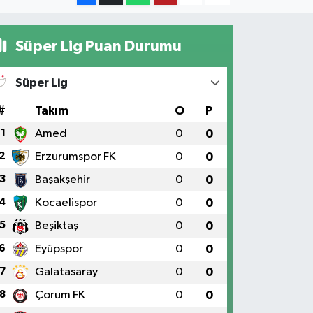
Süper Lig Puan Durumu
Süper Lig
#
Takım
O
P
1
Amed
0
0
2
Erzurumspor FK
0
0
3
Başakşehir
0
0
4
Kocaelispor
0
0
5
Beşiktaş
0
0
6
Eyüpspor
0
0
7
Galatasaray
0
0
8
Çorum FK
0
0