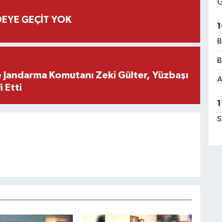
G
EYE GEÇİT YOK
1
B
B
e Jandarma Komutanı Zeki Gülter, Yüzbaşı
A
 Etti
1
S