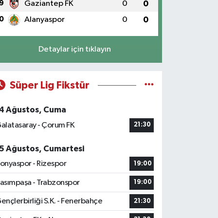
9
Gaziantep FK
0
0
0
Alanyaspor
0
0
Detaylar için tıklayın
Süper Lig Fikstür
4 Ağustos, Cuma
alatasaray - Çorum FK
21:30
5 Ağustos, Cumartesi
onyaspor - Rizespor
19:00
asımpaşa - Trabzonspor
19:00
ençlerbirliği S.K. - Fenerbahçe
21:30