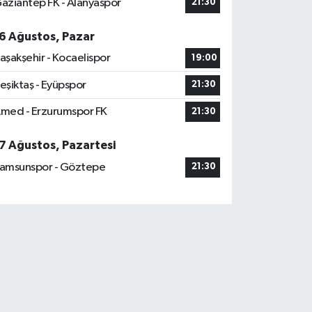
aziantep FK - Alanyaspor
21:30
6 Ağustos, Pazar
aşakşehir - Kocaelispor
19:00
eşiktaş - Eyüpspor
21:30
med - Erzurumspor FK
21:30
7 Ağustos, Pazartesi
amsunspor - Göztepe
21:30