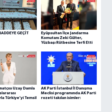
MADDEYE GEÇİT
Eyüpsultan İlçe Jandarma
Komutanı Zeki Gülter,
Yüzbaşı Rütbesine Terfi Etti
natçısı Uzay Damla
AK Parti İstanbul İl Danışma
uslararası
Meclisi programında AK Parti
yla Türkiye’yi Temsil
rozeti takılan isimler: