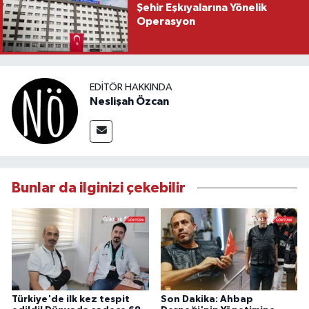
Şehir Eşkıyalarına Yönelik
Operasyon
EDITÖR HAKKINDA
Neslişah Özcan
Bunlar da ilginizi çekebilir
Türkiye'de ilk kez tespit
Son Dakika: Ahbap