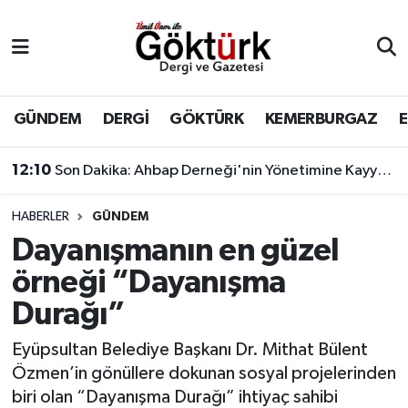
Anne Çocuk
Eyüpsultan Hava Durumu
BİLİM
Eyüpsultan Trafik Yoğunluk Haritası
GÜNDEM
DERGİ
GÖKTÜRK
KEMERBURGAZ
DERGİ
Süper Lig Puan Durumu ve Fikstür
12:10
Son Dakika: Ahbap Derneği'nin Yönetimine Kayyum Atandı
DÜNYA
Tüm Manşetler
HABERLER
GÜNDEM
Dayanışmanın en güzel
EĞİTİM
Son Dakika Haberleri
örneği “Dayanışma
EKONOMİ
Haber Arşivi
Durağı”
GÖKTÜRK
Eyüpsultan Belediye Başkanı Dr. Mithat Bülent
Özmen’in gönüllere dokunan sosyal projelerinden
GÜNDEM
biri olan “Dayanışma Durağı” ihtiyaç sahibi