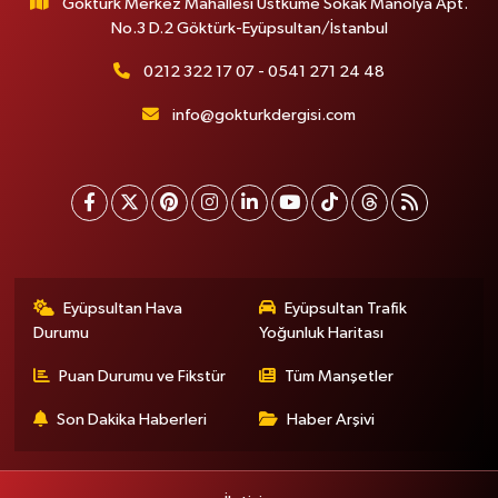
Göktürk Merkez Mahallesi Üstküme Sokak Manolya Apt.
No.3 D.2 Göktürk-Eyüpsultan/İstanbul
0212 322 17 07 - 0541 271 24 48
info@gokturkdergisi.com
Eyüpsultan Hava
Eyüpsultan Trafik
Durumu
Yoğunluk Haritası
Puan Durumu ve Fikstür
Tüm Manşetler
Son Dakika Haberleri
Haber Arşivi