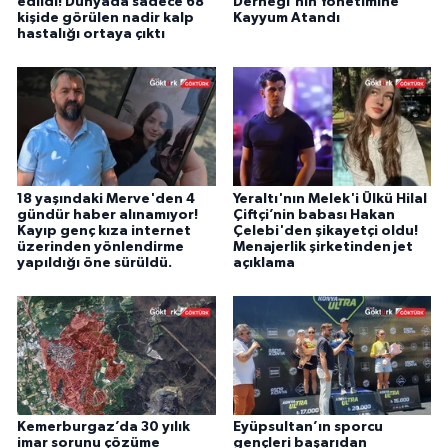
edildi! Dünyada sadece 68
Derneği'nin Yönetimine
kişide görülen nadir kalp
Kayyum Atandı
hastalığı ortaya çıktı
18 yaşındaki Merve'den 4
Yeraltı'nın Melek'i Ülkü Hilal
gündür haber alınamıyor!
Çiftçi’nin babası Hakan
Kayıp genç kıza internet
Çelebi'den şikayetçi oldu!
üzerinden yönlendirme
Menajerlik şirketinden jet
yapıldığı öne sürüldü.
açıklama
Kemerburgaz’da 30 yılık
Eyüpsultan’ın sporcu
imar sorunu çözüme
gençleri başarıdan