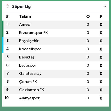
Süper Lig
#
Takım
O
P
1
Amed
0
0
2
Erzurumspor FK
0
0
3
Başakşehir
0
0
4
Kocaelispor
0
0
5
Beşiktaş
0
0
6
Eyüpspor
0
0
7
Galatasaray
0
0
8
Çorum FK
0
0
9
Gaziantep FK
0
0
10
Alanyaspor
0
0