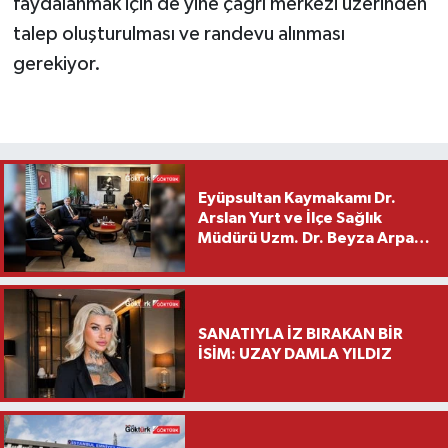
faydalanmak için de yine çağrı merkezi üzerinden
talep oluşturulması ve randevu alınması
gerekiyor.
Eyüpsultan Kaymakamı Dr.
Arslan Yurt ve İlçe Sağlık
Müdürü Uzm. Dr. Beyza Arpacı
Saylar’dan Hayırlı Olsun
Ziyareti
SANATIYLA İZ BIRAKAN BİR
İSİM: UZAY DAMLA YILDIZ