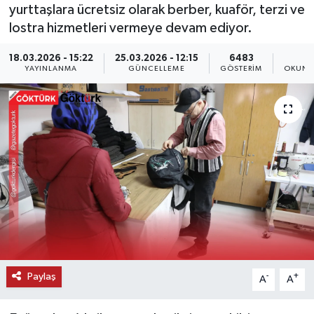
yurttaşlara ücretsiz olarak berber, kuaför, terzi ve
KEMERBURGAZ
lostra hizmetleri vermeye devam ediyor.
18.03.2026 - 15:22
25.03.2026 - 12:15
6483
2
KÜLTÜR - SANAT
YAYINLANMA
GÜNCELLEME
GÖSTERIM
OKUNM
MAGAZİN
ÖZEL HABER
SAĞLIK
SPOR
TEKNOLOJİ
TİCARET
Paylaş
-
+
A
A
YAŞAM