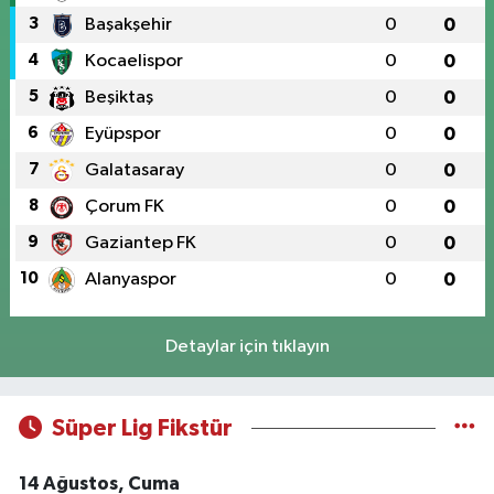
3
Başakşehir
0
0
4
Kocaelispor
0
0
5
Beşiktaş
0
0
6
Eyüpspor
0
0
7
Galatasaray
0
0
8
Çorum FK
0
0
9
Gaziantep FK
0
0
10
Alanyaspor
0
0
Detaylar için tıklayın
Süper Lig Fikstür
14 Ağustos, Cuma