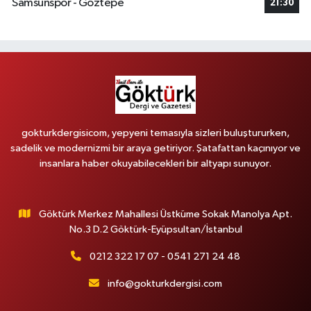
Samsunspor - Göztepe
21:30
gokturkdergisicom, yepyeni temasıyla sizleri buluştururken,
sadelik ve modernizmi bir araya getiriyor. Şatafattan kaçınıyor ve
insanlara haber okuyabilecekleri bir altyapı sunuyor.
Göktürk Merkez Mahallesi Üstküme Sokak Manolya Apt.
No.3 D.2 Göktürk-Eyüpsultan/İstanbul
0212 322 17 07 - 0541 271 24 48
info@gokturkdergisi.com