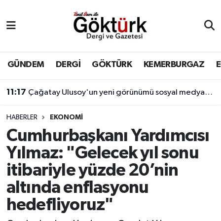
Anne Çocuk
Eyüpsultan Hava Durumu
BİLİM
Eyüpsultan Trafik Yoğunluk Haritası
GÜNDEM
DERGİ
GÖKTÜRK
KEMERBURGAZ
DERGİ
Süper Lig Puan Durumu ve Fikstür
11:17
Çağatay Ulusoy'un yeni görünümü sosyal medyada gündem yarattı
DÜNYA
Tüm Manşetler
HABERLER
EKONOMİ
Cumhurbaşkanı Yardımcısı
EĞİTİM
Son Dakika Haberleri
Yılmaz: "Gelecek yıl sonu
EKONOMİ
Haber Arşivi
itibariyle yüzde 20’nin
altında enflasyonu
GÖKTÜRK
hedefliyoruz"
GÜNDEM