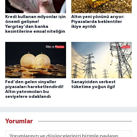
Kredi kullanan milyonlar için
Altın yeni yönünü arıyor:
önemli gelişme!
Piyasalarda beklentiler
Yargıtay'dan banka
ikiye ayrıldı
kesintilerine emsal niteliğin
Fed'den gelen sinyaller
Sanayiciden serbest
piyasaları hareketlendirdi!
tüketime yoğun ilgi!
Altın yatırımcıları bu
seviyelere odaklandı
Yorumlar