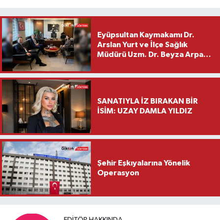
Eyüpsultan Kaymakamı Dr.
Arslan Yurt ve İlçe Sağlık
Müdürü Uzm. Dr. Beyza Arpacı
Saylar’dan Hayırlı Olsun
Ziyareti
SANATIYLA İZ BIRAKAN BİR
İSİM: UZAY DAMLA YILDIZ
Şehir Eşkıyalarına Yönelik
Operasyon
EDITÖR HAKKINDA