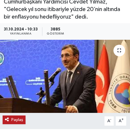
Cumhurbaşkanı Yardımcısı Cevdet Yılmaz,
"Gelecek yıl sonu itibariyle yüzde 20’nin altında
KEMERBURGAZ
bir enflasyonu hedefliyoruz" dedi.
KÜLTÜR - SANAT
31.10.2024 - 10:33
3885
YAYINLANMA
GÖSTERIM
MAGAZİN
ÖZEL HABER
SAĞLIK
SPOR
TEKNOLOJİ
TİCARET
Paylaş
-
+
A
A
YAŞAM