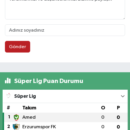
Gönder
Süper Lig Puan Durumu
Süper Lig
#
Takım
O
P
1
Amed
0
0
2
Erzurumspor FK
0
0