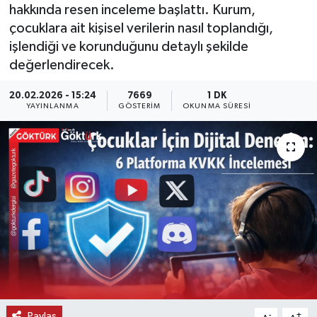
hakkında resen inceleme başlattı. Kurum,
KEMERBURGAZ
çocuklara ait kişisel verilerin nasıl toplandığı,
işlendiği ve korunduğunu detaylı şekilde
KÜLTÜR - SANAT
değerlendirecek.
20.02.2026 - 15:24
7669
1 DK
MAGAZİN
YAYINLANMA
GÖSTERIM
OKUNMA SÜRESI
ÖZEL HABER
SAĞLIK
SPOR
TEKNOLOJİ
TİCARET
YAŞAM
Paylaş
-
+