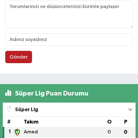
Gönder
Süper Lig Puan Durumu
Süper Lig
#
Takım
O
P
1
Amed
0
0