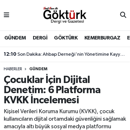
Anne Çocuk
Eyüpsultan Hava Durumu
BİLİM
Eyüpsultan Trafik Yoğunluk Haritası
GÜNDEM
DERGİ
GÖKTÜRK
KEMERBURGAZ
DERGİ
Süper Lig Puan Durumu ve Fikstür
12:10
Son Dakika: Ahbap Derneği'nin Yönetimine Kayyum Atandı
DÜNYA
Tüm Manşetler
HABERLER
GÜNDEM
Çocuklar İçin Dijital
EĞİTİM
Son Dakika Haberleri
Denetim: 6 Platforma
EKONOMİ
Haber Arşivi
KVKK İncelemesi
GÖKTÜRK
Kişisel Verileri Koruma Kurumu (KVKK), çocuk
kullanıcıların dijital ortamdaki güvenliğini sağlamak
GÜNDEM
amacıyla altı büyük sosyal medya platformu