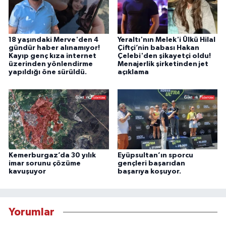
18 yaşındaki Merve'den 4
Yeraltı'nın Melek'i Ülkü Hilal
gündür haber alınamıyor!
Çiftçi’nin babası Hakan
Kayıp genç kıza internet
Çelebi'den şikayetçi oldu!
üzerinden yönlendirme
Menajerlik şirketinden jet
yapıldığı öne sürüldü.
açıklama
Kemerburgaz’da 30 yılık
Eyüpsultan’ın sporcu
imar sorunu çözüme
gençleri başarıdan
kavuşuyor
başarıya koşuyor.
Yorumlar