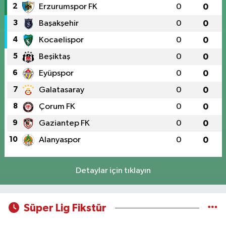
2
Erzurumspor FK
0
0
3
Başakşehir
0
0
4
Kocaelispor
0
0
5
Beşiktaş
0
0
6
Eyüpspor
0
0
7
Galatasaray
0
0
8
Çorum FK
0
0
9
Gaziantep FK
0
0
10
Alanyaspor
0
0
Detaylar için tıklayın
Süper Lig Fikstür