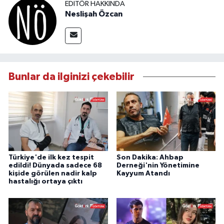
EDITÖR HAKKINDA
Neslişah Özcan
Bunlar da ilginizi çekebilir
Türkiye'de ilk kez tespit
Son Dakika: Ahbap
edildi! Dünyada sadece 68
Derneği'nin Yönetimine
kişide görülen nadir kalp
Kayyum Atandı
hastalığı ortaya çıktı