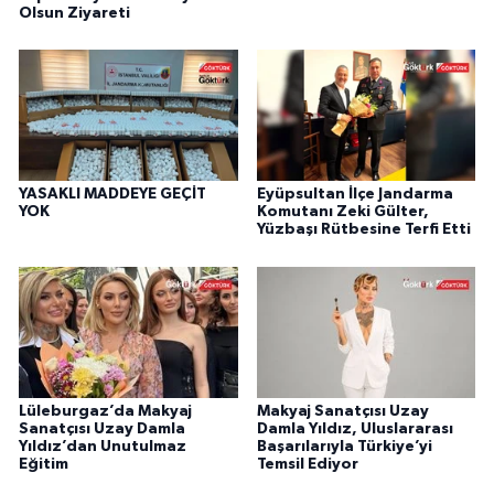
Olsun Ziyareti
YASAKLI MADDEYE GEÇİT
Eyüpsultan İlçe Jandarma
YOK
Komutanı Zeki Gülter,
Yüzbaşı Rütbesine Terfi Etti
Lüleburgaz’da Makyaj
Makyaj Sanatçısı Uzay
Sanatçısı Uzay Damla
Damla Yıldız, Uluslararası
Yıldız’dan Unutulmaz
Başarılarıyla Türkiye’yi
Eğitim
Temsil Ediyor