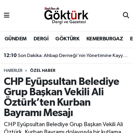
Anne Çocuk
Eyüpsultan Hava Durumu
BİLİM
Eyüpsultan Trafik Yoğunluk Haritası
GÜNDEM
DERGİ
GÖKTÜRK
KEMERBURGAZ
DERGİ
Süper Lig Puan Durumu ve Fikstür
12:10
Son Dakika: Ahbap Derneği'nin Yönetimine Kayyum Atandı
DÜNYA
Tüm Manşetler
HABERLER
ÖZEL HABER
CHP Eyüpsultan Belediye
EĞİTİM
Son Dakika Haberleri
Grup Başkan Vekili Ali
EKONOMİ
Haber Arşivi
Öztürk’ten Kurban
Bayramı Mesajı
GÖKTÜRK
CHP Eyüpsultan Belediye Grup Başkan Vekili Ali
GÜNDEM
Öztürk, Kurban Bayramı dolayısıyla bir kutlama