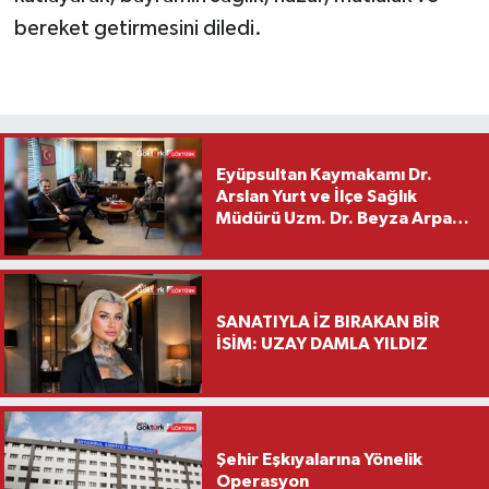
bereket getirmesini diledi.
Eyüpsultan Kaymakamı Dr.
Arslan Yurt ve İlçe Sağlık
Müdürü Uzm. Dr. Beyza Arpacı
Saylar’dan Hayırlı Olsun
Ziyareti
SANATIYLA İZ BIRAKAN BİR
İSİM: UZAY DAMLA YILDIZ
Şehir Eşkıyalarına Yönelik
Operasyon