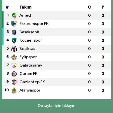
#
Takım
O
P
1
Amed
0
0
2
Erzurumspor FK
0
0
3
Başakşehir
0
0
4
Kocaelispor
0
0
5
Beşiktaş
0
0
6
Eyüpspor
0
0
7
Galatasaray
0
0
8
Çorum FK
0
0
9
Gaziantep FK
0
0
10
Alanyaspor
0
0
Detaylar için tıklayın