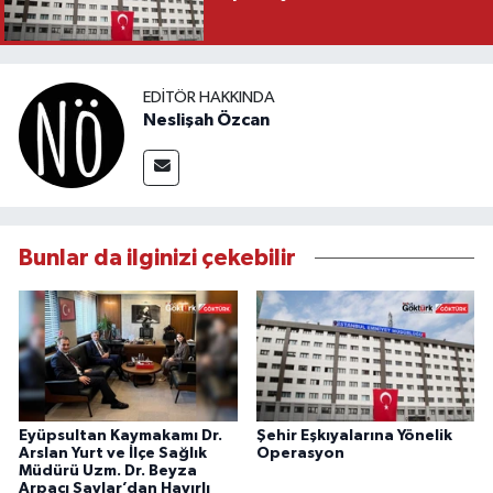
EDITÖR HAKKINDA
Neslişah Özcan
Bunlar da ilginizi çekebilir
Eyüpsultan Kaymakamı Dr.
Şehir Eşkıyalarına Yönelik
Arslan Yurt ve İlçe Sağlık
Operasyon
Müdürü Uzm. Dr. Beyza
Arpacı Saylar’dan Hayırlı