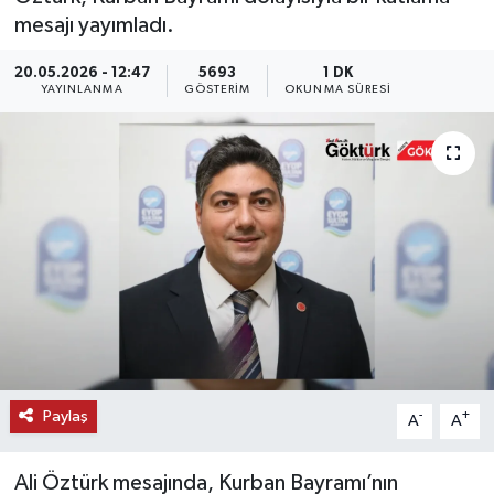
mesajı yayımladı.
KEMERBURGAZ
20.05.2026 - 12:47
5693
1 DK
YAYINLANMA
GÖSTERIM
OKUNMA SÜRESI
KÜLTÜR - SANAT
MAGAZİN
ÖZEL HABER
SAĞLIK
SPOR
TEKNOLOJİ
Paylaş
-
+
A
A
TİCARET
Ali Öztürk mesajında, Kurban Bayramı’nın
YAŞAM