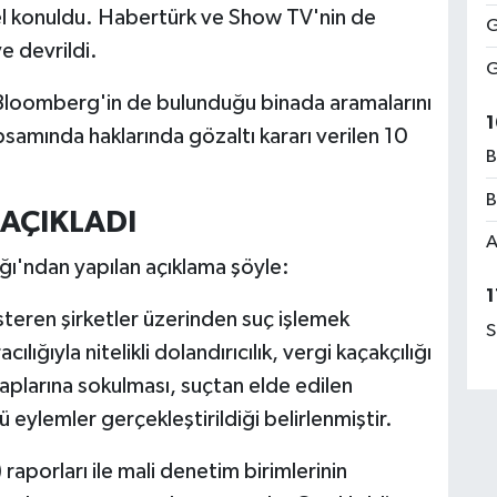
el konuldu. Habertürk ve Show TV'nin de
G
e devrildi.
G
loomberg'in de bulunduğu binada aramalarını
1
amında haklarında gözaltı kararı verilen 10
B
B
 AÇIKLADI
A
ı'ndan yapılan açıklama şöyle:
1
teren şirketler üzerinden suç işlemek
S
ığıyla nitelikli dolandırıcılık, vergi kaçakçılığı
esaplarına sokulması, suçtan elde edilen
ü eylemler gerçekleştirildiği belirlenmiştir.
raporları ile mali denetim birimlerinin