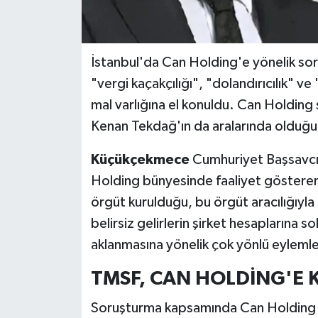
İstanbul'da Can Holding'e yönelik s
"vergi kaçakçılığı", "dolandırıcılık" v
mal varlığına el konuldu. Can Holding
Kenan Tekdağ'ın da aralarında olduğu10
Küçükçekmece
Cumhuriyet Başsavcı
Holding bünyesinde faaliyet gösteren 
örgüt kurulduğu, bu örgüt aracılığıyla ni
belirsiz gelirlerin şirket hesaplarına s
aklanmasına yönelik çok yönlü eylemler
TMSF, CAN HOLDİNG'E 
Soruşturma kapsamında Can Holding 