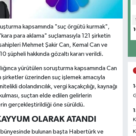
oruşturma kapsamında "suç örgütü kurmak",
1
e "kara para aklama" suçlamasıyla 121 şirketin
 sahipleri Mehmet Şakir Can, Kemal Can ve
 şüpheli hakkında gözaltı kararı verildi.
lığınca yürütülen soruşturma kapsamında Can
şirketler üzerinden suç işlemek amacıyla
1
telikli dolandırıcılık, vergi kaçakçılığı, kaynağı
okulması, suçtan elde edilen gelirlerin
G
in gerçekleştirildiği öne sürüldü.
1
KAYYUM OLARAK ATANDI
K
bünyesinde bulunan başta Habertürk ve
K