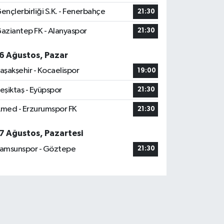
ençlerbirliği S.K. - Fenerbahçe
21:30
aziantep FK - Alanyaspor
21:30
6 Ağustos, Pazar
aşakşehir - Kocaelispor
19:00
eşiktaş - Eyüpspor
21:30
med - Erzurumspor FK
21:30
7 Ağustos, Pazartesi
amsunspor - Göztepe
21:30