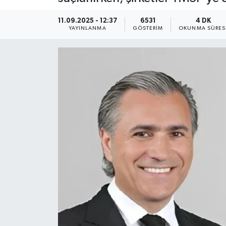
KEMERBURGAZ
11.09.2025 - 12:37
6531
4 DK
YAYINLANMA
GÖSTERIM
OKUNMA SÜRES
KÜLTÜR - SANAT
MAGAZİN
ÖZEL HABER
SAĞLIK
SPOR
TEKNOLOJİ
TİCARET
YAŞAM