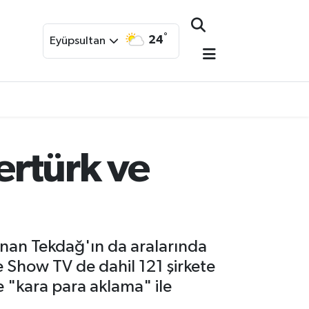
°
24
Eyüpsultan
ertürk ve
nan Tekdağ'ın da aralarında
e Show TV de dahil 121 şirkete
e "kara para aklama" ile