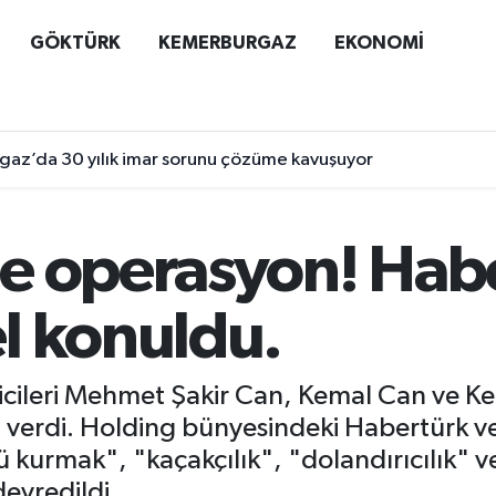
GÖKTÜRK
KEMERBURGAZ
EKONOMİ
az’da 30 yılık imar sorunu çözüme kavuşuyor
e operasyon! Hab
l konuldu.
icileri Mehmet Şakir Can, Kemal Can ve Ke
arı verdi. Holding bünyesindeki Habertürk v
ü kurmak", "kaçakçılık", "dolandırıcılık" v
devredildi.