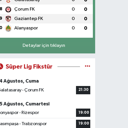
8
Çorum FK
0
0
9
Gaziantep FK
0
0
0
Alanyaspor
0
0
Detaylar için tıklayın
Süper Lig Fikstür
4 Ağustos, Cuma
alatasaray - Çorum FK
21:30
5 Ağustos, Cumartesi
onyaspor - Rizespor
19:00
asımpaşa - Trabzonspor
19:00