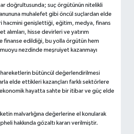
ar doğrultusunda; suç örgütünün nitelikli
l kanununa muhalefet gibi öncül suçlardan elde
cari hacmini genişlettiği, eğitim, medya, finans
et alımları, hisse devirleri ve yatırım
le finanse edildiği, bu yolla örgütün hem
amuoyu nezdinde meşruiyet kazanmayı
 hareketlerin bütüncül değerlendirilmesi
rla elde ettikleri kazançları farklı sektörlere
ekonomik hayatta sahte bir itibar ve güç elde
etin malvarlığına değerlerine el konularak
eli hakkında gözaltı kararı verilmiştir.