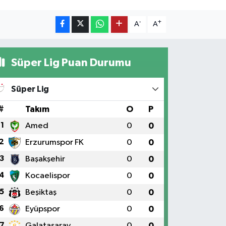
-
+
A
A
Süper Lig Puan Durumu
Süper Lig
#
Takım
O
P
1
Amed
0
0
2
Erzurumspor FK
0
0
3
Başakşehir
0
0
4
Kocaelispor
0
0
5
Beşiktaş
0
0
6
Eyüpspor
0
0
7
Galatasaray
0
0