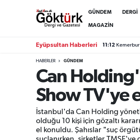
GÜNDEM
DERGİ
Anne Çocuk
Eyüpsultan Hava Durumu
MAGAZİN
BİLİM
Eyüpsultan Trafik Yoğunluk Haritası
Eyüpsultan Haberleri
11:12
Kemerburg
DERGİ
Süper Lig Puan Durumu ve Fikstür
HABERLER
GÜNDEM
Can Holding'
DÜNYA
Tüm Manşetler
EĞİTİM
Son Dakika Haberleri
Show TV'ye e
EKONOMİ
Haber Arşivi
İstanbul'da Can Holding yönet
GÖKTÜRK
olduğu 10 kişi için gözaltı kar
el konuldu. Şahıslar "suç örgüt
GÜNDEM
suçlanırken, şirketler TMSF'ye 