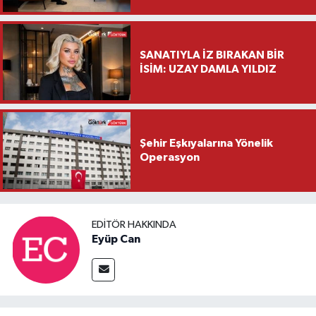
Saylar’dan Hayırlı Olsun
Ziyareti
SANATIYLA İZ BIRAKAN BİR
İSİM: UZAY DAMLA YILDIZ
Şehir Eşkıyalarına Yönelik
Operasyon
EDITÖR HAKKINDA
Eyüp Can