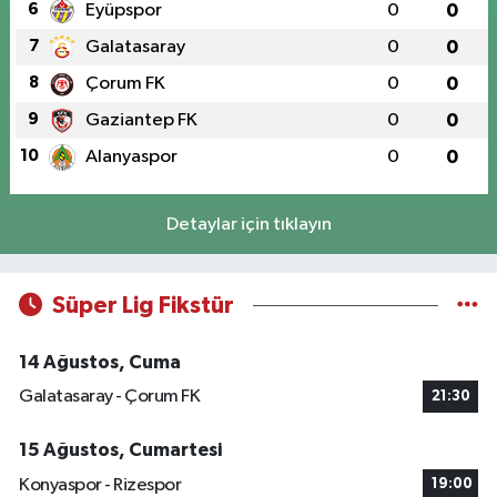
6
Eyüpspor
0
0
7
Galatasaray
0
0
8
Çorum FK
0
0
9
Gaziantep FK
0
0
10
Alanyaspor
0
0
Detaylar için tıklayın
Süper Lig Fikstür
14 Ağustos, Cuma
Galatasaray - Çorum FK
21:30
15 Ağustos, Cumartesi
Konyaspor - Rizespor
19:00