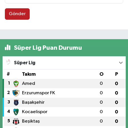
Gönder
Süper Lig Puan Durumu
Süper Lig
#
Takım
O
P
1
Amed
0
0
2
Erzurumspor FK
0
0
3
Başakşehir
0
0
4
Kocaelispor
0
0
5
Beşiktaş
0
0