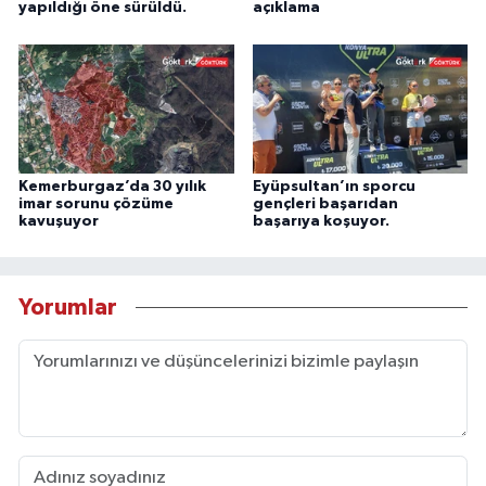
yapıldığı öne sürüldü.
açıklama
Kemerburgaz’da 30 yılık
Eyüpsultan’ın sporcu
imar sorunu çözüme
gençleri başarıdan
kavuşuyor
başarıya koşuyor.
Yorumlar