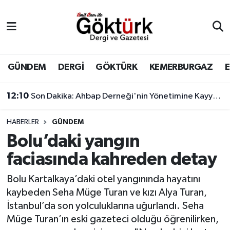
Anne Çocuk
Eyüpsultan Hava Durumu
BİLİM
Eyüpsultan Trafik Yoğunluk Haritası
GÜNDEM
DERGİ
GÖKTÜRK
KEMERBURGAZ
DERGİ
Süper Lig Puan Durumu ve Fikstür
12:10
Son Dakika: Ahbap Derneği'nin Yönetimine Kayyum Atandı
DÜNYA
Tüm Manşetler
HABERLER
GÜNDEM
Bolu’daki yangın
EĞİTİM
Son Dakika Haberleri
faciasında kahreden detay
EKONOMİ
Haber Arşivi
Bolu Kartalkaya’daki otel yangınında hayatını
kaybeden Seha Müge Turan ve kızı Alya Turan,
GÖKTÜRK
İstanbul’da son yolculuklarına uğurlandı. Seha
Müge Turan’ın eski gazeteci olduğu öğrenilirken,
GÜNDEM