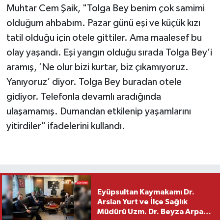
Muhtar Cem Şaik, "Tolga Bey benim çok samimi
olduğum ahbabım. Pazar günü eşi ve küçük kızı
tatil olduğu için otele gittiler. Ama maalesef bu
olay yaşandı. Eşi yangın olduğu sırada Tolga Bey’i
aramış, ’Ne olur bizi kurtar, biz çıkamıyoruz.
Yanıyoruz’ diyor. Tolga Bey buradan otele
gidiyor. Telefonla devamlı aradığında
ulaşamamış. Dumandan etkilenip yaşamlarını
yitirdiler" ifadelerini kullandı.
Eyüpsultan Kaymakamı Dr.
Arslan Yurt ve İlçe Sağlık
Müdürü Uzm. Dr. Beyza Arpacı