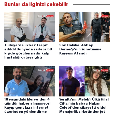
Bunlar da ilginizi çekebilir
Türkiye'de ilk kez tespit
Son Dakika: Ahbap
edildi! Dünyada sadece 68
Derneği'nin Yönetimine
kişide görülen nadir kalp
Kayyum Atandı
hastalığı ortaya çıktı
18 yaşındaki Merve'den 4
Yeraltı'nın Melek'i Ülkü Hilal
gündür haber alınamıyor!
Çiftçi’nin babası Hakan
Kayıp genç kıza internet
Çelebi'den şikayetçi oldu!
üzerinden yönlendirme
Menajerlik şirketinden jet