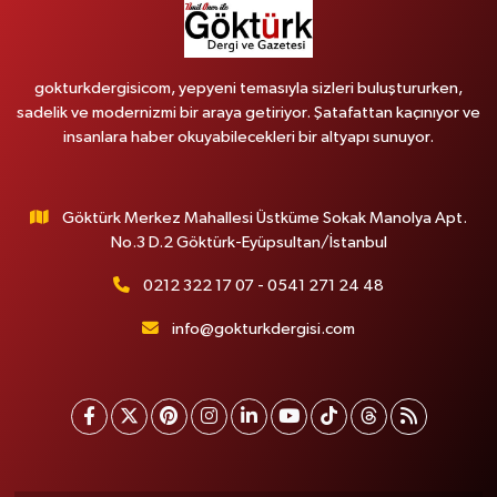
gokturkdergisicom, yepyeni temasıyla sizleri buluştururken,
sadelik ve modernizmi bir araya getiriyor. Şatafattan kaçınıyor ve
insanlara haber okuyabilecekleri bir altyapı sunuyor.
Göktürk Merkez Mahallesi Üstküme Sokak Manolya Apt.
No.3 D.2 Göktürk-Eyüpsultan/İstanbul
0212 322 17 07 - 0541 271 24 48
info@gokturkdergisi.com