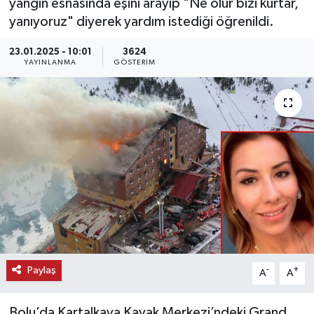
yangın esnasında eşini arayıp "Ne olur bizi kurtar,
yanıyoruz" diyerek yardım istediği öğrenildi.
KEMERBURGAZ
23.01.2025 - 10:01
3624
KÜLTÜR - SANAT
YAYINLANMA
GÖSTERIM
MAGAZİN
ÖZEL HABER
SAĞLIK
SPOR
TEKNOLOJİ
Paylaş
-
+
A
A
TİCARET
YAŞAM
Bolu’da Kartalkaya Kayak Merkezi’ndeki Grand