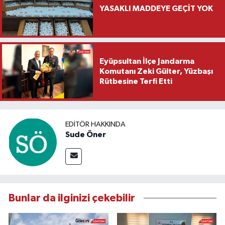
YASAKLI MADDEYE GEÇİT YOK
Eyüpsultan İlçe Jandarma
Komutanı Zeki Gülter, Yüzbaşı
Rütbesine Terfi Etti
EDITÖR HAKKINDA
Sude Öner
Bunlar da ilginizi çekebilir