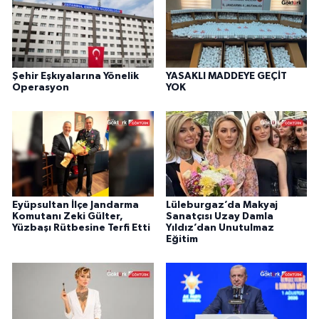
Şehir Eşkıyalarına Yönelik
YASAKLI MADDEYE GEÇİT
Operasyon
YOK
Eyüpsultan İlçe Jandarma
Lüleburgaz’da Makyaj
Komutanı Zeki Gülter,
Sanatçısı Uzay Damla
Yüzbaşı Rütbesine Terfi Etti
Yıldız’dan Unutulmaz
Eğitim