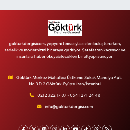
gokturkdergisicom, yepyeni temasıyla sizleri buluştururken,
sadelik ve modernizmi bir araya getiriyor. Şatafattan kaçınıyor ve
insanlara haber okuyabilecekleri bir altyapı sunuyor.
Göktürk Merkez Mahallesi Üstküme Sokak Manolya Apt.
No.3 D.2 Göktürk-Eyüpsultan/İstanbul
0212 322 17 07 - 0541 271 24 48
info@gokturkdergisi.com