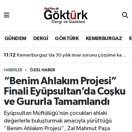
Anne Çocuk
Eyüpsultan Hava Durumu
BİLİM
Eyüpsultan Trafik Yoğunluk Haritası
GÜNDEM
DERGİ
GÖKTÜRK
KEMERBURGAZ
DERGİ
Süper Lig Puan Durumu ve Fikstür
11:12
Kemerburgaz’da 30 yılık imar sorunu çözüme kavuşuyor
DÜNYA
Tüm Manşetler
HABERLER
ÖZEL HABER
“Benim Ahlakım Projesi”
EĞİTİM
Son Dakika Haberleri
Finali Eyüpsultan’da Coşku
EKONOMİ
Haber Arşivi
ve Gururla Tamamlandı
GÖKTÜRK
Eyüpsultan Müftülüğü’nün çocukları ahlaki
değerlerle buluşturmak amacıyla yürüttüğü
GÜNDEM
“Benim Ahlakım Projesi”, Zal Mahmut Paşa