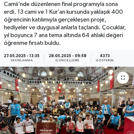
Camii’nde düzenlenen final programıyla sona
KEMERBURGAZ
erdi. 13 cami ve 1 Kur’an kursunda yaklaşık 400
öğrencinin katılımıyla gerçekleşen proje,
KÜLTÜR - SANAT
hediyeler ve duygusal anlarla taçlandı. Çocuklar,
yıl boyunca 7 ana tema altında 64 ahlaki değeri
MAGAZİN
öğrenme fırsatı buldu.
ÖZEL HABER
27.05.2025 - 13:35
28.05.2025 - 09:58
4373
YAYINLANMA
GÜNCELLEME
GÖSTERIM
SAĞLIK
SPOR
TEKNOLOJİ
TİCARET
YAŞAM