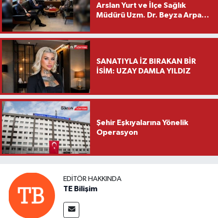
Arslan Yurt ve İlçe Sağlık
Müdürü Uzm. Dr. Beyza Arpacı
Saylar’dan Hayırlı Olsun
Ziyareti
SANATIYLA İZ BIRAKAN BİR
İSİM: UZAY DAMLA YILDIZ
Şehir Eşkıyalarına Yönelik
Operasyon
EDITÖR HAKKINDA
TE Bilişim