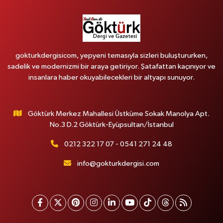
gokturkdergisicom, yepyeni temasıyla sizleri buluştururken,
sadelik ve modernizmi bir araya getiriyor. Şatafattan kaçınıyor ve
insanlara haber okuyabilecekleri bir altyapı sunuyor.
Göktürk Merkez Mahallesi Üstküme Sokak Manolya Apt.
No.3 D.2 Göktürk-Eyüpsultan/İstanbul
0212 322 17 07 - 0541 271 24 48
info@gokturkdergisi.com