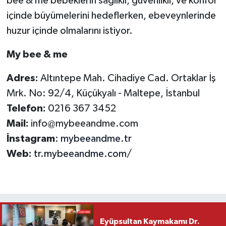
bee & me bebeklerin sağlıklı, güvenlikli, ve konfor
içinde büyümelerini hedeflerken, ebeveynlerinde
huzur içinde olmalarını istiyor.
My bee & me
Adres:
Altıntepe Mah. Cihadiye Cad. Ortaklar İş
Mrk. No: 92/4, Küçükyalı - Maltepe, İstanbul
Telefon:
0216 367 3452
Mail:
info@mybeeandme.com
İnstagram
:
mybeeandme.tr
Web:
tr.mybeeandme.com/
Eyüpsultan Kaymakamı Dr.