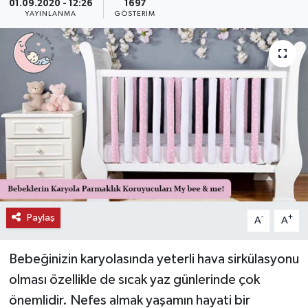
01.09.2020 - 12:26
1697
YAYINLANMA
GÖSTERIM
KEMERBURGAZ
KÜLTÜR - SANAT
MAGAZİN
ÖZEL HABER
SAĞLIK
SPOR
Paylaş
-
+
A
A
TEKNOLOJİ
Bebeğinizin karyolasında yeterli hava sirkülasyonu
TİCARET
olması özellikle de sıcak yaz günlerinde çok
önemlidir. Nefes almak yaşamın hayati bir
YAŞAM