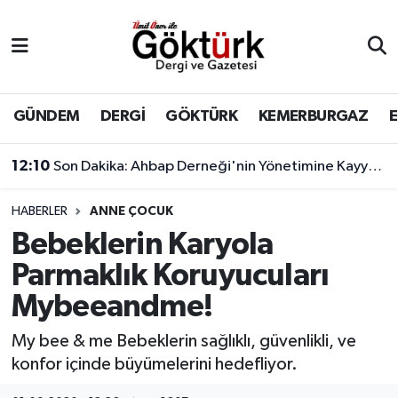
Anne Çocuk
Eyüpsultan Hava Durumu
BİLİM
Eyüpsultan Trafik Yoğunluk Haritası
GÜNDEM
DERGİ
GÖKTÜRK
KEMERBURGAZ
DERGİ
Süper Lig Puan Durumu ve Fikstür
12:10
Son Dakika: Ahbap Derneği'nin Yönetimine Kayyum Atandı
DÜNYA
Tüm Manşetler
HABERLER
ANNE ÇOCUK
Bebeklerin Karyola
EĞİTİM
Son Dakika Haberleri
Parmaklık Koruyucuları
EKONOMİ
Haber Arşivi
Mybeeandme!
GÖKTÜRK
My bee & me Bebeklerin sağlıklı, güvenlikli, ve
konfor içinde büyümelerini hedefliyor.
GÜNDEM