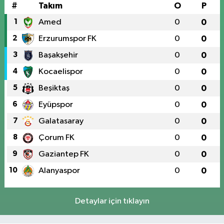
#
Takım
O
P
1
Amed
0
0
2
Erzurumspor FK
0
0
3
Başakşehir
0
0
4
Kocaelispor
0
0
5
Beşiktaş
0
0
6
Eyüpspor
0
0
7
Galatasaray
0
0
8
Çorum FK
0
0
9
Gaziantep FK
0
0
10
Alanyaspor
0
0
Detaylar için tıklayın