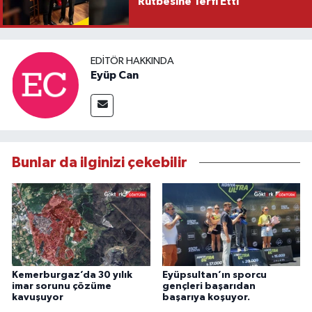
Rütbesine Terfi Etti
EDITÖR HAKKINDA
Eyüp Can
Bunlar da ilginizi çekebilir
Kemerburgaz’da 30 yılık
Eyüpsultan’ın sporcu
imar sorunu çözüme
gençleri başarıdan
kavuşuyor
başarıya koşuyor.