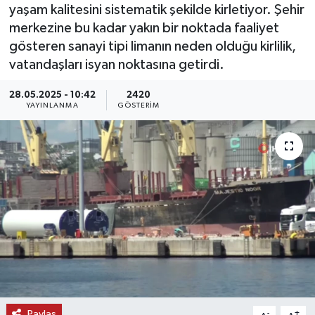
yaşam kalitesini sistematik şekilde kirletiyor. Şehir
KEMERBURGAZ
merkezine bu kadar yakın bir noktada faaliyet
gösteren sanayi tipi limanın neden olduğu kirlilik,
KÜLTÜR - SANAT
vatandaşları isyan noktasına getirdi.
28.05.2025 - 10:42
2420
MAGAZİN
YAYINLANMA
GÖSTERIM
ÖZEL HABER
SAĞLIK
SPOR
TEKNOLOJİ
TİCARET
YAŞAM
Paylaş
-
+