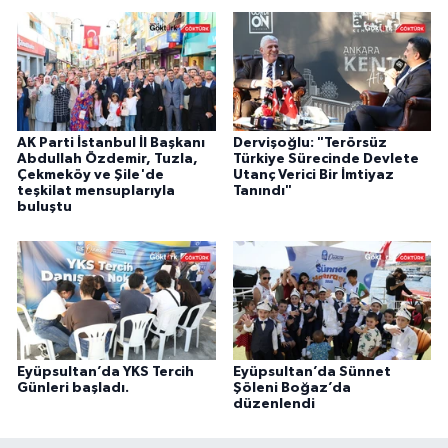
AK Parti İstanbul İl Başkanı
Dervişoğlu: "Terörsüz
Abdullah Özdemir, Tuzla,
Türkiye Sürecinde Devlete
Çekmeköy ve Şile'de
Utanç Verici Bir İmtiyaz
teşkilat mensuplarıyla
Tanındı"
buluştu
Eyüpsultan’da YKS Tercih
Eyüpsultan’da Sünnet
Günleri başladı.
Şöleni Boğaz’da
düzenlendi