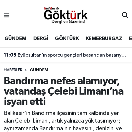
Anne Çocuk
Eyüpsultan Hava Durumu
BİLİM
Eyüpsultan Trafik Yoğunluk Haritası
GÜNDEM
DERGİ
GÖKTÜRK
KEMERBURGAZ
DERGİ
Süper Lig Puan Durumu ve Fikstür
11:05
Eyüpsultan’ın sporcu gençleri başarıdan başarıya koşuyor.
DÜNYA
Tüm Manşetler
HABERLER
GÜNDEM
Bandırma nefes alamıyor,
EĞİTİM
Son Dakika Haberleri
vatandaş Çelebi Limanı’na
EKONOMİ
Haber Arşivi
isyan etti
GÖKTÜRK
Balıkesir’in Bandırma ilçesinin tam kalbinde yer
alan Çelebi Limanı, artık yalnızca yük taşımıyor;
GÜNDEM
aynı zamanda Bandırma’nın havasını, denizini ve