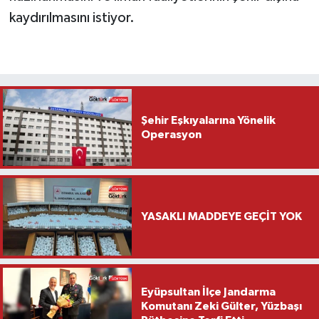
kaydırılmasını istiyor.
Şehir Eşkıyalarına Yönelik
Operasyon
YASAKLI MADDEYE GEÇİT YOK
Eyüpsultan İlçe Jandarma
Komutanı Zeki Gülter, Yüzbaşı