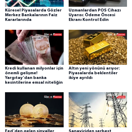
Küresel Piyasalarda Gözler
Uzmanlardan POS Cihazı
Merkez Bankalarının Faiz
Uyarısı: Ödeme Öncesi
Kararlarında
Ekranı Kontrol Edin
Kredi kullanan milyonlar için
Altın yeni yönünü arıyor:
önemli gelişme!
Piyasalarda beklentiler
Yargıtay'dan banka
ikiye ayrıldı
kesintilerine emsal niteliğin
Fed'den gelen sinyaller
Sanayiciden serbest