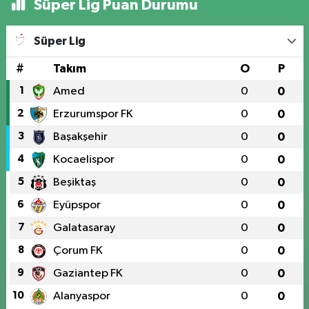
Süper Lig Puan Durumu
Süper Lig
#
Takım
O
P
1
Amed
0
0
2
Erzurumspor FK
0
0
3
Başakşehir
0
0
4
Kocaelispor
0
0
5
Beşiktaş
0
0
6
Eyüpspor
0
0
7
Galatasaray
0
0
8
Çorum FK
0
0
9
Gaziantep FK
0
0
10
Alanyaspor
0
0