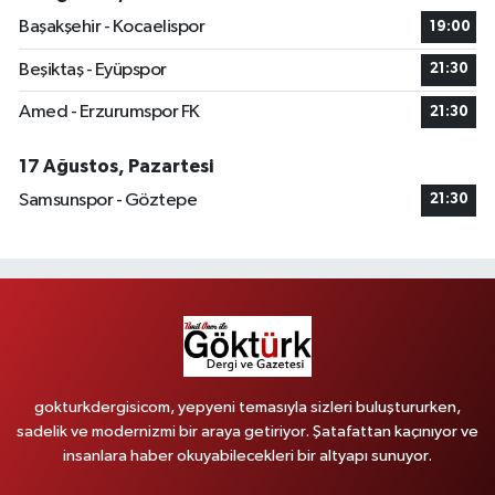
Başakşehir - Kocaelispor
19:00
Beşiktaş - Eyüpspor
21:30
Amed - Erzurumspor FK
21:30
17 Ağustos, Pazartesi
Samsunspor - Göztepe
21:30
gokturkdergisicom, yepyeni temasıyla sizleri buluştururken,
sadelik ve modernizmi bir araya getiriyor. Şatafattan kaçınıyor ve
insanlara haber okuyabilecekleri bir altyapı sunuyor.