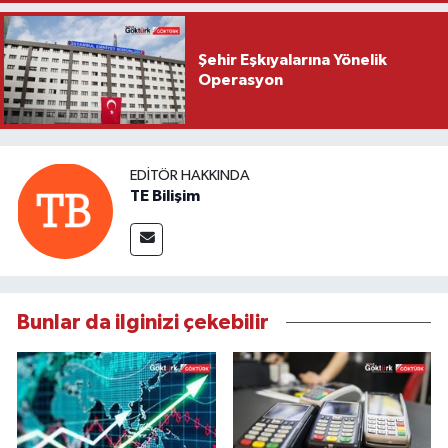
Şehir Eşkıyalarına Yönelik
Operasyon
EDITÖR HAKKINDA
TE Bilişim
Bunlar da ilginizi çekebilir