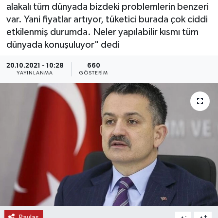
alakalı tüm dünyada bizdeki problemlerin benzeri
KEMERBURGAZ
var. Yani fiyatlar artıyor, tüketici burada çok ciddi
etkilenmiş durumda. Neler yapılabilir kısmı tüm
KÜLTÜR - SANAT
dünyada konuşuluyor" dedi
20.10.2021 - 10:28
660
MAGAZİN
YAYINLANMA
GÖSTERIM
ÖZEL HABER
SAĞLIK
SPOR
TEKNOLOJİ
TİCARET
YAŞAM
Paylaş
-
+