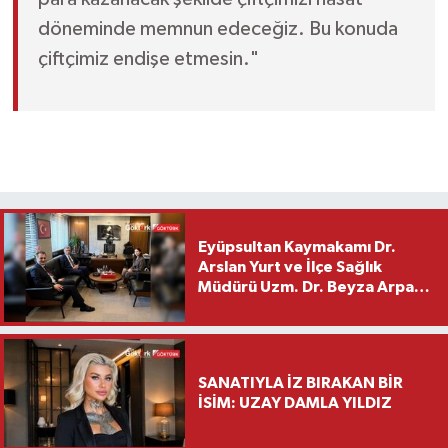
döneminde memnun edeceğiz. Bu konuda
çiftçimiz endişe etmesin."
Eyüpsultan Kaymakamı Dr.
Arslan Yurt ve İlçe Sağlık
Müdürü Uzm. Dr. Beyza Arpacı
Saylar’dan Hayırlı Olsun
Ziyareti
SANATIYLA İZ BIRAKAN BİR
İSİM: UZAY DAMLA YILDIZ