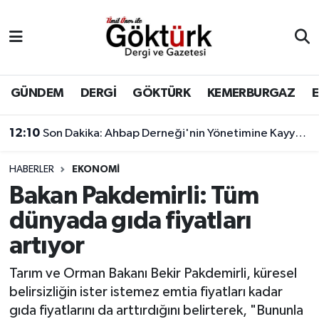
Anne Çocuk
Eyüpsultan Hava Durumu
BİLİM
Eyüpsultan Trafik Yoğunluk Haritası
GÜNDEM
DERGİ
GÖKTÜRK
KEMERBURGAZ
DERGİ
Süper Lig Puan Durumu ve Fikstür
12:10
Son Dakika: Ahbap Derneği'nin Yönetimine Kayyum Atandı
DÜNYA
Tüm Manşetler
HABERLER
EKONOMİ
Bakan Pakdemirli: Tüm
EĞİTİM
Son Dakika Haberleri
dünyada gıda fiyatları
EKONOMİ
Haber Arşivi
artıyor
GÖKTÜRK
Tarım ve Orman Bakanı Bekir Pakdemirli, küresel
belirsizliğin ister istemez emtia fiyatları kadar
GÜNDEM
gıda fiyatlarını da arttırdığını belirterek, "Bununla