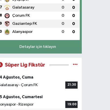
7
Galatasaray
0
0
8
Çorum FK
0
0
9
Gaziantep FK
0
0
0
Alanyaspor
0
0
Detaylar için tıklayın
Süper Lig Fikstür
4 Ağustos, Cuma
alatasaray - Çorum FK
21:30
5 Ağustos, Cumartesi
onyaspor - Rizespor
19:00