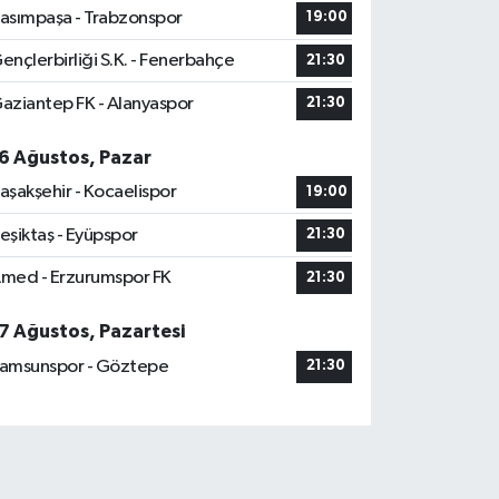
asımpaşa - Trabzonspor
19:00
ençlerbirliği S.K. - Fenerbahçe
21:30
aziantep FK - Alanyaspor
21:30
6 Ağustos, Pazar
aşakşehir - Kocaelispor
19:00
eşiktaş - Eyüpspor
21:30
med - Erzurumspor FK
21:30
7 Ağustos, Pazartesi
amsunspor - Göztepe
21:30