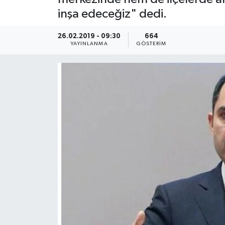
inşa edeceğiz" dedi.
KEMERBURGAZ
26.02.2019 - 09:30
664
KÜLTÜR - SANAT
YAYINLANMA
GÖSTERIM
MAGAZİN
ÖZEL HABER
SAĞLIK
SPOR
TEKNOLOJİ
TİCARET
YAŞAM