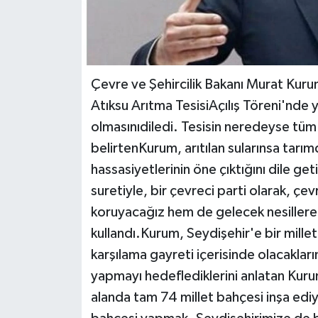
Çevre ve Şehircilik Bakanı Murat Kuru
Atıksu Arıtma TesisiAçılış Töreni'nde ya
olmasınıdiledi. Tesisin neredeyse tüm 
belirtenKurum, arıtılan sularınsa tarımd
hassasiyetlerinin öne çıktığını dile ge
suretiyle, bir çevreci parti olarak, çev
koruyacağız hem de gelecek nesillereda
kullandı.Kurum, Seydişehir'e bir millet
karşılama gayreti içerisinde olacakları
yapmayı hedeflediklerini anlatan Kur
alanda tam 74 millet bahçesi inşa ediy