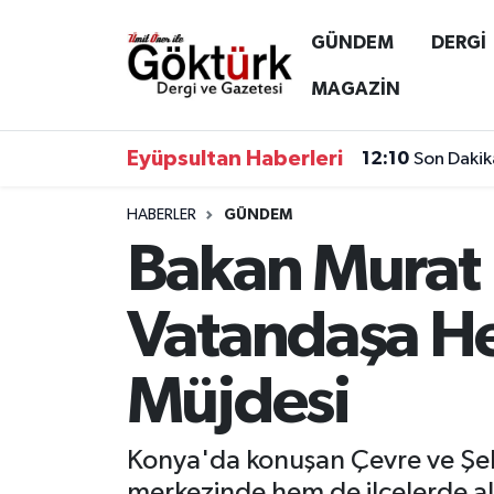
GÜNDEM
DERGİ
Anne Çocuk
Eyüpsultan Hava Durumu
MAGAZİN
BİLİM
Eyüpsultan Trafik Yoğunluk Haritası
Eyüpsultan Haberleri
12:10
Son Dakik
DERGİ
Süper Lig Puan Durumu ve Fikstür
HABERLER
GÜNDEM
Bakan Murat 
DÜNYA
Tüm Manşetler
EĞİTİM
Son Dakika Haberleri
Vatandaşa H
EKONOMİ
Haber Arşivi
Müjdesi
GÖKTÜRK
Konya'da konuşan Çevre ve Şeh
GÜNDEM
merkezinde hem de ilçelerde alt