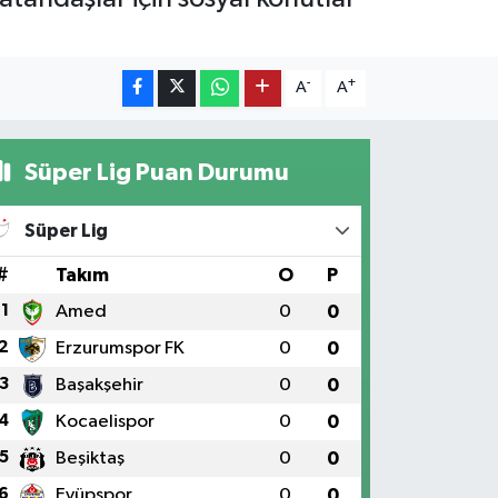
-
+
A
A
Süper Lig Puan Durumu
Süper Lig
#
Takım
O
P
1
Amed
0
0
2
Erzurumspor FK
0
0
3
Başakşehir
0
0
4
Kocaelispor
0
0
5
Beşiktaş
0
0
6
Eyüpspor
0
0