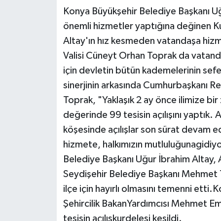
Konya Büyükşehir Belediye Başkanı Uğ
önemli hizmetler yaptığına değinen 
Altay'ın hız kesmeden vatandaşa hi
Valisi Cüneyt Orhan Toprak da vatanda
için devletin bütün kademelerinin sef
sinerjinin arkasında Cumhurbaşkanı 
Toprak, "Yaklaşık 2 ay önce ilimize bi
değerinde 99 tesisin açılışını yaptık.
köşesinde açılışlar son sürat devam ed
hizmete, halkımızın mutluluğunagidiyor
Belediye Başkanı Uğur İbrahim Altay, 
Seydişehir Belediye Başkanı Mehmet Tu
ilçe için hayırlı olmasını temenni ett
Şehircilik BakanYardımcısı Mehmet Emi
tesisin açılışkurdelesi kesildi.