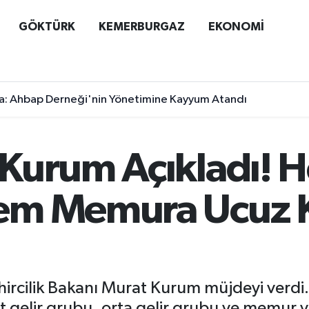
GÖKTÜRK
KEMERBURGAZ
EKONOMİ
a: Ahbap Derneği'nin Yönetimine Kayyum Atandı
Kurum Açıkladı! 
em Memura Ucuz 
ircilik Bakanı Murat Kurum müjdeyi verd
 gelir grubu, orta gelir grubu ve memur va