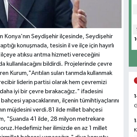
m Konya'nın Seydişehir ilçesinde, Seydişehir
1
ptığı konuşmada, tesisin il ve ilçe için hayırlı
ilçeye atıksu arıtma hizmeti vereceğini
a kullanılacağını bildirdi. Projelerinde çevre
tiren Kurum,"Arıtılan suları tarımda kullanmak
recibir liderin partisi olarak hem çevremizi
ha iyi bir çevre bırakacağız." ifadesini
1
 bahçesi yapacaklarının, ilçenin tümihtiyaçlarını
G
nın müjdesini verdi.81 ilde millet bahçesi
um, "Şuanda 41 ilde, 28 milyon metrekare
1
oruz.Hedefimiz her ilimizde en az 1 millet
K