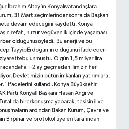
ur İbrahim Altay'ın Konyalıvatandaşlara
Kurum, 31 Mart seçimlerindensonra da Başkan
zmete devam edeceğini kaydetti.Konya
şın refah, huzur vegüvenlik içinde yaşaması
erber olduğunusöyledi. Bu enerji ve bu
Recep TayyipErdoğan'ın olduğunu ifade eden
r ziyarettebulunmuştu. O gün 1,5 milyar lira
 Aradandaha 1-2 ay geçmeden ilimizin her
iyor.Devletimizin bütün imkanları yatırımlara,
." ifadelerini kullandı.Konya Büyükşehir
AK Parti Konyaİl Başkanı Hasan Angı ve
tal da birerkonuşma yaparak, tesisin il ve
i.Konuşmaların ardından Bakan Kurum, Çevre ve
n Birpınar ve protokol üyeleri tarafından