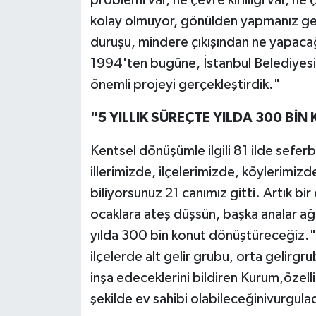
problemi var, ne çevre kirliliği var, n
kolay olmuyor, gönülden yapmanız gere
duruşu, mindere çıkışından ne yapacağı
1994'ten bugüne, İstanbul Belediyesi
önemli projeyi gerçekleştirdik."
"5 YILLIK SÜREÇTE YILDA 300 B
Kentsel dönüşümle ilgili 81 ilde seferbe
illerimizde, ilçelerimizde, köylerimizde
biliyorsunuz 21 canımız gitti. Artık 
ocaklara ateş düşsün, başka analar ağla
yılda 300 bin konut dönüştüreceğiz
ilçelerde alt gelir grubu, orta gelirg
inşa edeceklerini bildiren Kurum,özelli
şekilde ev sahibi olabileceğinivurgulad