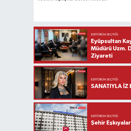
EDITÖRÜN SEÇTIĞI
Eyüpsultan Kay
Müdürü Uzm. Dr
Ziyareti
EDITÖRÜN SEÇTIĞI
SANATIYLA İZ 
EDITÖRÜN SEÇTIĞI
Şehir Eşkıyala