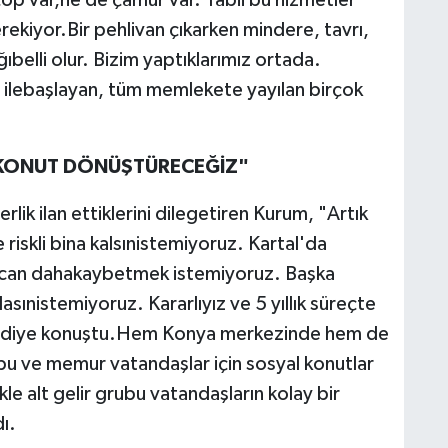
e çöp var,ne de çamur var. Tabii bu hizmetler
kiyor.Bir pehlivan çıkarken mindere, tavrı,
belli olur. Bizim yaptıklarımız ortada.
 ilebaşlayan, tüm memlekete yayılan birçok
İN KONUT DÖNÜŞTÜRECEĞİZ"
rlik ilan ettiklerini dilegetiren Kurum, "Artık
 riskli bina kalsınistemiyoruz. Kartal'da
bir can dahakaybetmek istemiyoruz. Başka
sınistemiyoruz. Kararlıyız ve 5 yıllık süreçte
."diye konuştu.Hem Konya merkezinde hem de
rubu ve memur vatandaşlar için sosyal konutlar
kle alt gelir grubu vatandaşların kolay bir
ı.