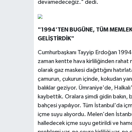
devamedeceğiz." dedi.
"1994'TEN BUGÜNE, TÜM MEMLEKE
GELİŞTİRDİK"
Cumhurbaşkanı Tayyip Erdoğan 1994 y
zaman kentte hava kirliliğinden rahat
olarak gaz maskesi dağıttığını hatırla
çamurun, çukurun içinde, kokudan yanı
balıklar geziyor. Ümraniye'de, Halkalı
kaybettik. Oralara şimdi gidin bakın, b
bahçesi yapılıyor. Tüm İstanbul'da iç
içme suyu alıyordu. Melen'den İstanbu
halledecek içme suyu getirildi ve ha