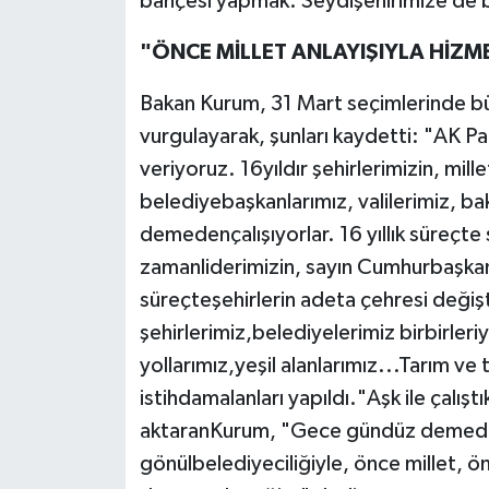
bahçesi yapmak. Seydişehirimize de b
"ÖNCE MİLLET ANLAYIŞIYLA HİZM
Bakan Kurum, 31 Mart seçimlerinde bü
vurgulayarak, şunları kaydetti: "AK Par
veriyoruz. 16yıldır şehirlerimizin, mille
belediyebaşkanlarımız, valilerimiz, ba
demedençalışıyorlar. 16 yıllık süreçte 
zamanliderimizin, sayın Cumhurbaşkanı
süreçteşehirlerin adeta çehresi deği
şehirlerimiz,belediyelerimiz birbirleriy
yollarımız,yeşil alanlarımız...Tarım v
istihdamalanları yapıldı."Aşk ile çalış
aktaranKurum, "Gece gündüz demeden,
gönülbelediyeciliğiyle, önce millet, ö