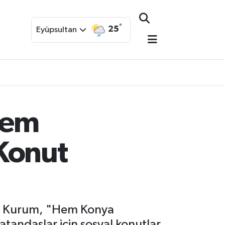
°
25
Eyüpsultan
Hem
Konut
i. Kurum, "Hem Konya
tandaşlar için sosyal konutlar