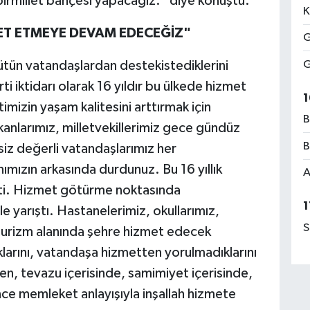
irmillet bahçesi yapacağız." diye konuştu.
K
ET ETMEYE DEVAM EDECEĞİZ"
G
G
tün vatandaşlardan destekistediklerini
ti iktidarı olarak 16 yıldır bu ülkede hizmet
1
timizin yaşam kalitesini arttırmak için
B
kanlarımız, milletvekillerimiz gece gündüz
B
siz değerli vatandaşlarımız her
mızın arkasında durdunuz. Bu 16 yıllık
A
şti. Hizmet götürme noktasında
1
le yarıştı. Hastanelerimiz, okullarımız,
S
e turizm alanında şehre hizmet edecek
tıklarını, vatandaşa hizmetten yorulmadıklarını
 tevazu içerisinde, samimiyet içerisinde,
nce memleket anlayışıyla inşallah hizmete