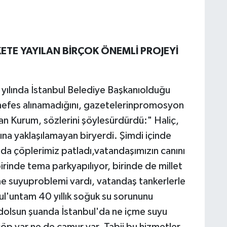
TE YAYILAN BİRÇOK ÖNEMLİ PROJEYİ
ılında İstanbul Belediye Başkanıolduğu
 nefes alınamadığını, gazetelerinpromosyon
tan Kurum, sözlerini şöylesürdürdü:" Haliç,
na yaklaşılamayan biryerdi. Şimdi içinde
'da çöplerimiz patladı,vatandaşımızın canını
irinde tema parkyapılıyor, birinde de millet
me suyuproblemi vardı, vatandaş tankerlerle
l'untam 40 yıllık soğuk su sorununu
mdolsun şuanda İstanbul'da ne içme suyu