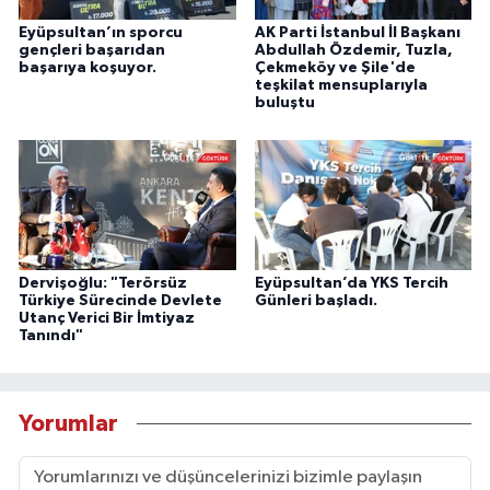
Eyüpsultan’ın sporcu
AK Parti İstanbul İl Başkanı
gençleri başarıdan
Abdullah Özdemir, Tuzla,
başarıya koşuyor.
Çekmeköy ve Şile'de
teşkilat mensuplarıyla
buluştu
Dervişoğlu: "Terörsüz
Eyüpsultan’da YKS Tercih
Türkiye Sürecinde Devlete
Günleri başladı.
Utanç Verici Bir İmtiyaz
Tanındı"
Yorumlar