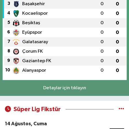
3
Başakşehir
0
0
4
Kocaelispor
0
0
5
Beşiktaş
0
0
6
Eyüpspor
0
0
7
Galatasaray
0
0
8
Çorum FK
0
0
9
Gaziantep FK
0
0
10
Alanyaspor
0
0
Detaylar için tıklayın
Süper Lig Fikstür
14 Ağustos, Cuma