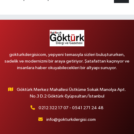
gokturkdergisicom, yepyeni temasıyla sizleri buluştururken,
sadelik ve modernizmi bir araya getiriyor. Şatafattan kaçınıyor ve
insanlara haber okuyabilecekleri bir altyapı sunuyor.
Göktürk Merkez Mahallesi Üstküme Sokak Manolya Apt.
No.3 D.2 Göktürk-Eyüpsultan/İstanbul
0212 322 17 07 - 0541 271 24 48
info@gokturkdergisi.com