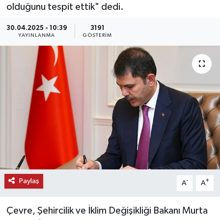
olduğunu tespit ettik" dedi.
KEMERBURGAZ
30.04.2025 - 10:39
3191
YAYINLANMA
GÖSTERIM
KÜLTÜR - SANAT
MAGAZİN
ÖZEL HABER
SAĞLIK
SPOR
TEKNOLOJİ
Paylaş
-
+
A
A
TİCARET
Çevre, Şehircilik ve İklim Değişikliği Bakanı Murta
YAŞAM