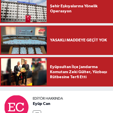
Şehir Eşkıyalarına Yönelik
Operasyon
YASAKLI MADDEYE GEÇİT YOK
Eyüpsultan İlçe Jandarma
Komutanı Zeki Gülter, Yüzbaşı
Rütbesine Terfi Etti
EDITÖR HAKKINDA
Eyüp Can