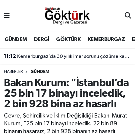
Anne Çocuk
Eyüpsultan Hava Durumu
BİLİM
Eyüpsultan Trafik Yoğunluk Haritası
GÜNDEM
DERGİ
GÖKTÜRK
KEMERBURGAZ
DERGİ
Süper Lig Puan Durumu ve Fikstür
11:12
Kemerburgaz’da 30 yılık imar sorunu çözüme kavuşuyor
DÜNYA
Tüm Manşetler
HABERLER
GÜNDEM
Bakan Kurum: "İstanbul’da
EĞİTİM
Son Dakika Haberleri
25 bin 17 binayı inceledik,
EKONOMİ
Haber Arşivi
2 bin 928 bina az hasarlı
GÖKTÜRK
Çevre, Şehircilik ve İklim Değişikliği Bakanı Murat
Kurum, "25 bin 17 binayı inceledik. 22 bin 89
GÜNDEM
binanın hasarsız, 2 bin 928 binanın az hasarlı