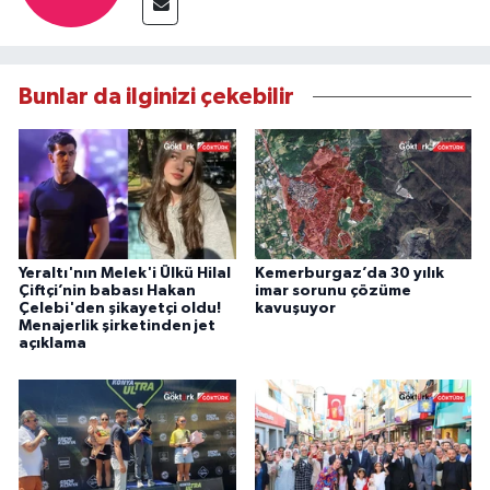
Bunlar da ilginizi çekebilir
Yeraltı'nın Melek'i Ülkü Hilal
Kemerburgaz’da 30 yılık
Çiftçi’nin babası Hakan
imar sorunu çözüme
Çelebi'den şikayetçi oldu!
kavuşuyor
Menajerlik şirketinden jet
açıklama