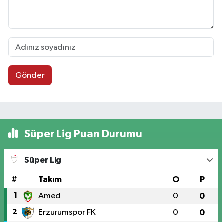
Gönder
Süper Lig Puan Durumu
Süper Lig
#
Takım
O
P
1
Amed
0
0
2
Erzurumspor FK
0
0