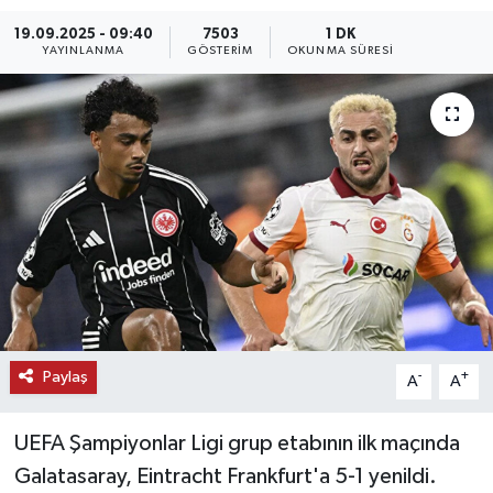
19.09.2025 - 09:40
7503
1 DK
KEMERBURGAZ
YAYINLANMA
GÖSTERIM
OKUNMA SÜRESI
KÜLTÜR - SANAT
MAGAZİN
ÖZEL HABER
SAĞLIK
SPOR
TEKNOLOJİ
Paylaş
-
+
A
A
TİCARET
UEFA Şampiyonlar Ligi grup etabının ilk maçında
Galatasaray, Eintracht Frankfurt'a 5-1 yenildi.
YAŞAM