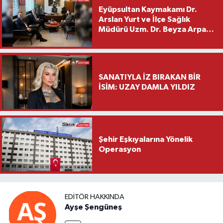
Eyüpsultan Kaymakamı Dr.
Arslan Yurt ve İlçe Sağlık
Müdürü Uzm. Dr. Beyza Arpacı
Saylar’dan Hayırlı Olsun
Ziyareti
SANATIYLA İZ BIRAKAN BİR
İSİM: UZAY DAMLA YILDIZ
Şehir Eşkıyalarına Yönelik
Operasyon
EDITÖR HAKKINDA
Ayşe Şengüneş