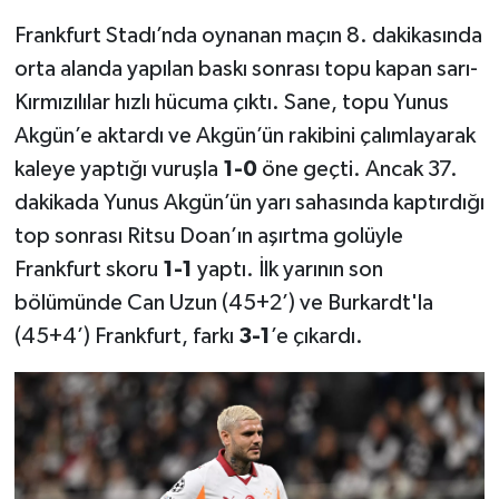
Frankfurt Stadı’nda oynanan maçın 8. dakikasında
orta alanda yapılan baskı sonrası topu kapan sarı-
Kırmızılılar hızlı hücuma çıktı. Sane, topu Yunus
Akgün’e aktardı ve Akgün’ün rakibini çalımlayarak
kaleye yaptığı vuruşla
1-0
öne geçti. Ancak 37.
dakikada Yunus Akgün’ün yarı sahasında kaptırdığı
top sonrası Ritsu Doan’ın aşırtma golüyle
Frankfurt skoru
1-1
yaptı. İlk yarının son
bölümünde Can Uzun (45+2’) ve Burkardt'la
(45+4’) Frankfurt, farkı
3-1
’e çıkardı.