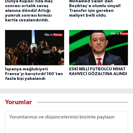
Dünya Kupası'nda maç
Mohamed Salah'dan
sonrası ortalık savaş
Beşiktaş'a olumlu sinyal!
alanına döndü! Attığı
Transfer için gereken
yumruk sonrası kırmızı
maliyet belli oldu.
kartla cezalandırıldı.
İspanya mağlubiyeti
ESKİ MİLLİ FUTBOLCU NİHAT
Fransa'yı karıştırdı! 160'tan
KAHVECİ GÖZALTINA ALINDI
fazla kişi yakalandı
Yorumlar