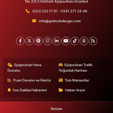
No.3 D.2 Göktürk-Eyüpsultan/İstanbul
0212 322 17 07 - 0541 271 24 48
info@gokturkdergisi.com
Eyüpsultan Hava
Eyüpsultan Trafik
Durumu
Yoğunluk Haritası
Puan Durumu ve Fikstür
Tüm Manşetler
Son Dakika Haberleri
Haber Arşivi
İletişim