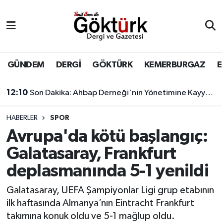
Anne Çocuk
Eyüpsultan Hava Durumu
BİLİM
Eyüpsultan Trafik Yoğunluk Haritası
GÜNDEM
DERGİ
GÖKTÜRK
KEMERBURGAZ
DERGİ
Süper Lig Puan Durumu ve Fikstür
12:10
Son Dakika: Ahbap Derneği'nin Yönetimine Kayyum Atandı
DÜNYA
Tüm Manşetler
HABERLER
SPOR
Avrupa'da kötü başlangıç:
EĞİTİM
Son Dakika Haberleri
Galatasaray, Frankfurt
EKONOMİ
Haber Arşivi
deplasmanında 5-1 yenildi
GÖKTÜRK
Galatasaray, UEFA Şampiyonlar Ligi grup etabının
ilk haftasında Almanya’nın Eintracht Frankfurt
GÜNDEM
takımına konuk oldu ve 5-1 mağlup oldu.