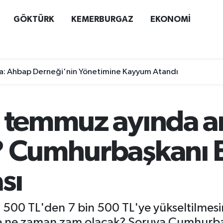
GÖKTÜRK
KEMERBURGAZ
EKONOMİ
a: Ahbap Derneği'nin Yönetimine Kayyum Atandı
e temmuz ayında a
ı? Cumhurbaşkanı
sı
 500 TL'den 7 bin 500 TL'ye yükseltilmesi
rete ne zaman zam olacak? Soruya Cumhurb