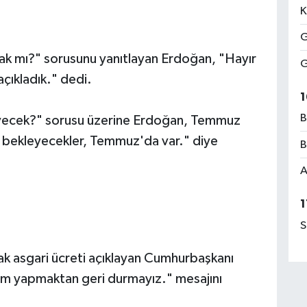
K
G
ak mı?" sorusunu yanıtlayan Erdoğan, "Hayır
G
açıkladık." dedi.
1
B
leyecek?" sorusu üzerine Erdoğan, Temmuz
u bekleyecekler, Temmuz'da var." diye
B
A
1
S
ak asgari ücreti açıklayan Cumhurbaşkanı
m yapmaktan geri durmayız." mesajını