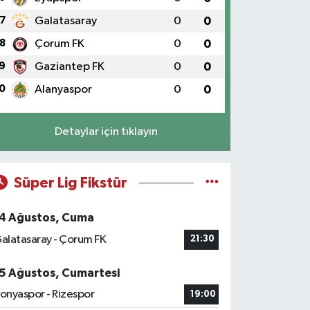
7
Galatasaray
0
0
8
Çorum FK
0
0
9
Gaziantep FK
0
0
0
Alanyaspor
0
0
Detaylar için tıklayın
Süper Lig Fikstür
4 Ağustos, Cuma
alatasaray - Çorum FK
21:30
5 Ağustos, Cumartesi
onyaspor - Rizespor
19:00