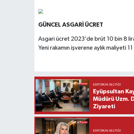
GÜNCEL ASGARİ ÜCRET
Asgari ücret 2023'de brüt 10 bin 8 lira
Yeni rakamın işverene aylık maliyeti 11
EDITÖRÜN SEÇTIĞI
Eyüpsultan Kay
Müdürü Uzm. Dr
Ziyareti
EDITÖRÜN SEÇTIĞI