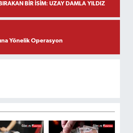
BIRAKAN BİR İSİM: UZAY DAMLA YILDIZ
rına Yönelik Operasyon