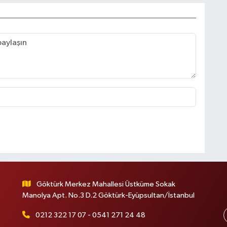
Göktürk Merkez Mahallesi Üstküme Sokak
Manolya Apt. No.3 D.2 Göktürk-Eyüpsultan/İstanbul
0212 322 17 07 - 0541 271 24 48