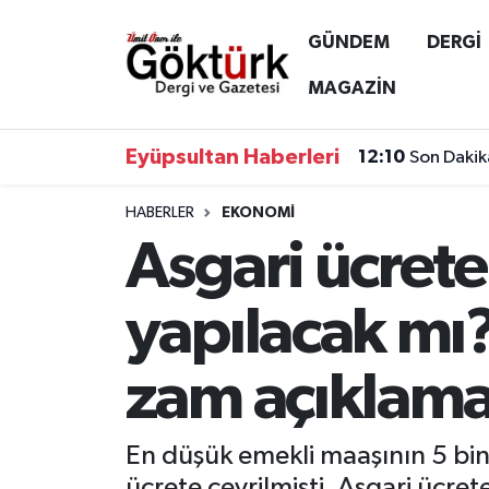
GÜNDEM
DERGİ
Anne Çocuk
Eyüpsultan Hava Durumu
MAGAZİN
BİLİM
Eyüpsultan Trafik Yoğunluk Haritası
Eyüpsultan Haberleri
12:10
Son Dakik
DERGİ
Süper Lig Puan Durumu ve Fikstür
HABERLER
EKONOMİ
Asgari ücret
DÜNYA
Tüm Manşetler
EĞİTİM
Son Dakika Haberleri
yapılacak m
EKONOMİ
Haber Arşivi
zam açıklama
GÖKTÜRK
En düşük emekli maaşının 5 bin
GÜNDEM
ücrete çevrilmişti. Asgari üc