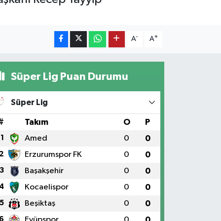
-
+
A
A
Süper Lig Puan Durumu
Süper Lig
#
Takım
O
P
1
Amed
0
0
2
Erzurumspor FK
0
0
3
Başakşehir
0
0
4
Kocaelispor
0
0
5
Beşiktaş
0
0
6
Eyüpspor
0
0