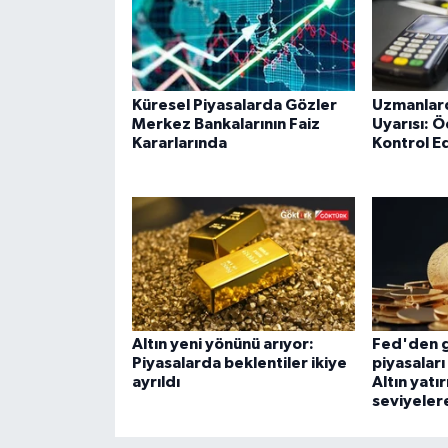
Küresel Piyasalarda Gözler
Uzmanlard
Merkez Bankalarının Faiz
Uyarısı: 
Kararlarında
Kontrol E
Altın yeni yönünü arıyor:
Fed'den g
Piyasalarda beklentiler ikiye
piyasaları
ayrıldı
Altın yatır
seviyeler