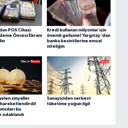
an POS Cihazı
Kredi kullanan milyonlar için
Ödeme Öncesi Ekranı
önemli gelişme! Yargıtay'dan
din
banka kesintilerine emsal
niteliğin
elen sinyaller
Sanayiciden serbest
 hareketlendirdi!
tüketime yoğun ilgi!
ımcıları bu
e odaklandı