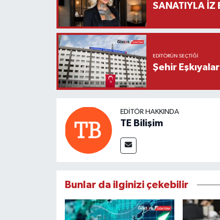
SANATIYLA İZ 
EDITÖRÜN SEÇTIĞI
Şehir Eşkıyala
EDITÖR HAKKINDA
TE Bilişim
Bunlar da ilginizi çekebilir