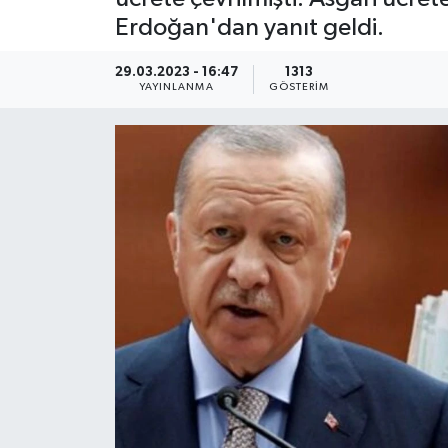
Erdoğan'dan yanıt geldi.
KEMERBURGAZ
29.03.2023 - 16:47
1313
KÜLTÜR - SANAT
YAYINLANMA
GÖSTERIM
MAGAZİN
ÖZEL HABER
SAĞLIK
SPOR
TEKNOLOJİ
TİCARET
YAŞAM