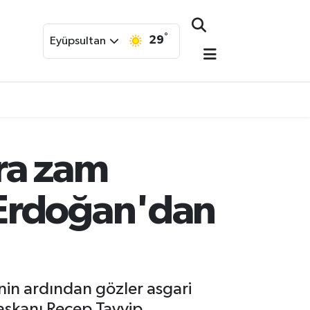
°
29
Eyüpsultan
ra zam
 Erdoğan'dan
nin ardından gözler asgari
aşkanı Recep Tayyip